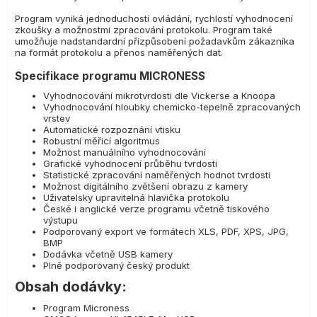
Program vyniká jednoduchostí ovládání, rychlostí vyhodnocení
zkoušky a možnostmi zpracování protokolu. Program také
umožňuje nadstandardní přizpůsobení požadavkům zákazníka
na formát protokolu a přenos naměřených dat.
Specifikace programu MICRONESS
Vyhodnocování mikrotvrdosti dle Vickerse a Knoopa
Vyhodnocování hloubky chemicko-tepelně zpracovaných
vrstev
Automatické rozpoznání vtisku
Robustní měřicí algoritmus
Možnost manuálního vyhodnocování
Grafické vyhodnocení průběhu tvrdosti
Statistické zpracování naměřených hodnot tvrdosti
Možnost digitálního zvětšení obrazu z kamery
Uživatelsky upravitelná hlavička protokolu
České i anglické verze programu včetně tiskového
výstupu
Podporovaný export ve formátech XLS, PDF, XPS, JPG,
BMP
Dodávka včetně USB kamery
Plně podporovaný český produkt
Obsah dodávky:
Program Microness