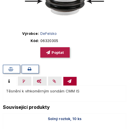
Výrobce
DeFelsko
Kód
06320305
Poptat
Těsnění k vlhkoměrným sondám CMM IS
Související produkty
Solný roztok, 10 ks