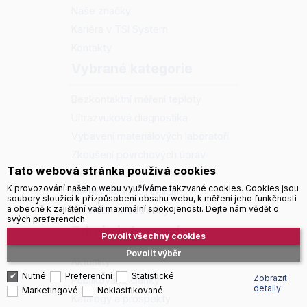
Naše značky
Kariéra v TSI System
Kontakty
Vybrané kategorie
Bezkontaktní měření teploty
Ultrazvuková diagnostika
Vybavení materiálových laboratoří
Zkoušení povrchových úprav
Tato webová stránka používá cookies
Měření tvrdosti materiálů
K provozování našeho webu využíváme takzvané cookies. Cookies jsou
Měření ostatních veličin
soubory sloužící k přizpůsobení obsahu webu, k měření jeho funkčnosti
a obecně k zajištění vaší maximální spokojenosti. Dejte nám vědět o
Kalibrační prostředky
svých preferencích.
Zdroje informací
Povolit všechny cookies
Povolit výběr
Aktuality
Nutné
Preferenční
Statistické
Zobrazit
Publikované články
detaily
Marketingové
Neklasifikované
Katalogy a prospekty