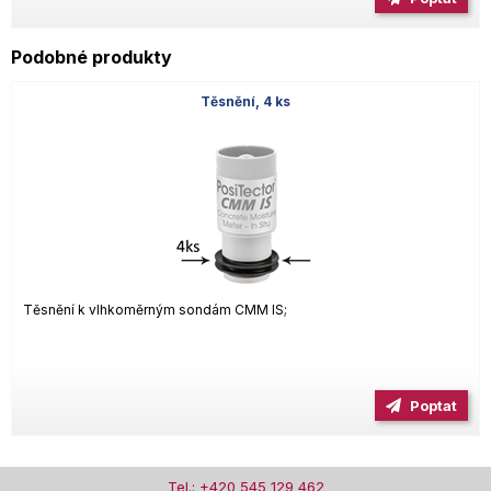
Podobné produkty
Těsnění, 4 ks
Těsnění k vlhkoměrným sondám CMM IS;
Poptat
Tel.: +420 545 129 462