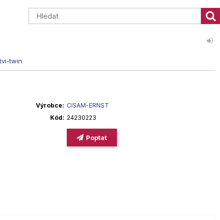
tvi-twin
Výrobce
CISAM-ERNST
Kód
24230223
Poptat