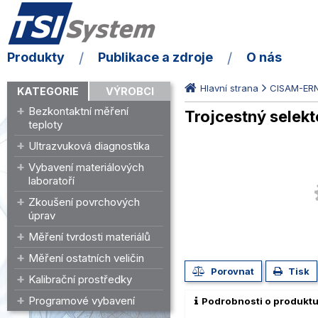
Produkty
Publikace a zdroje
O nás
Hlavní strana
CISAM-ER
KATEGORIE
VÝROBCI
Bezkontaktní měření
Trojcestný selek
teploty
Ultrazvuková diagnostika
Vybavení materiálových
laboratoří
Zkoušení povrchových
úprav
Měření tvrdosti materiálů
Měření ostatních veličin
Porovnat
Tisk
Kalibrační prostředky
Programové vybavení
Podrobnosti o produkt