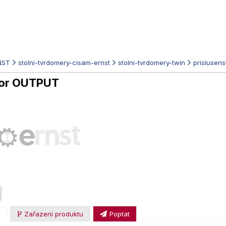
NST
stolni-tvrdomery-cisam-ernst
stolni-tvrdomery-twin
prislusens
tor OUTPUT
u
Zařazení produktu
Poptat