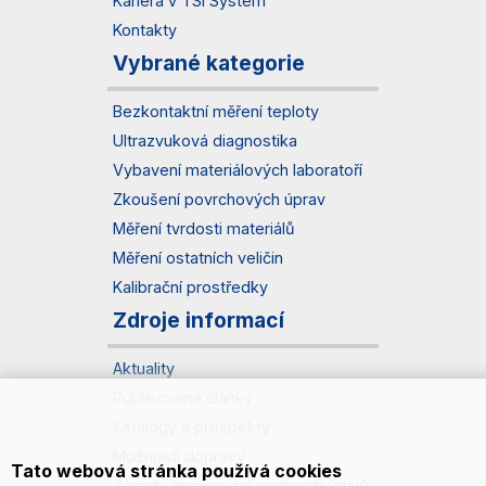
Kariéra v TSI System
Kontakty
Vybrané kategorie
Bezkontaktní měření teploty
Ultrazvuková diagnostika
Vybavení materiálových laboratoří
Zkoušení povrchových úprav
Měření tvrdosti materiálů
Měření ostatních veličin
Kalibrační prostředky
Zdroje informací
Aktuality
Publikované články
Katalogy a prospekty
Možnosti dopravy
Tato webová stránka používá cookies
Zásady zpracování osobních údajů