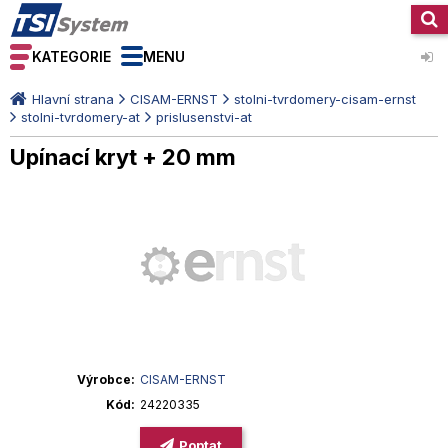
KATEGORIE
MENU
Hlavní strana
CISAM-ERNST
stolni-tvrdomery-cisam-ernst
stolni-tvrdomery-at
prislusenstvi-at
Upínací kryt + 20 mm
Výrobce
CISAM-ERNST
Kód
24220335
Poptat