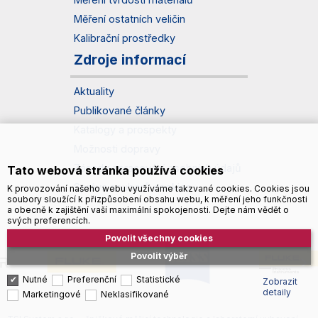
Měření ostatních veličin
Kalibrační prostředky
Zdroje informací
Aktuality
Publikované články
Katalogy a prospekty
Možnosti dopravy
Zásady zpracování osobních údajů
Tato webová stránka používá cookies
Správa souborů cookies
K provozování našeho webu využíváme takzvané cookies. Cookies jsou
soubory sloužící k přizpůsobení obsahu webu, k měření jeho funkčnosti
a obecně k zajištění vaší maximální spokojenosti. Dejte nám vědět o
svých preferencích.
Povolit všechny cookies
Povolit výběr
Nutné
Preferenční
Statistické
Zobrazit
detaily
Marketingové
Neklasifikované