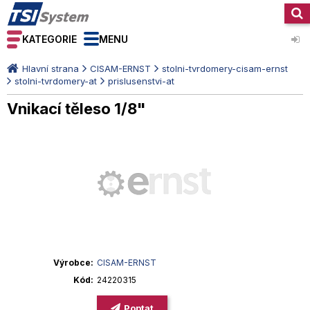
KATEGORIE
MENU
Hlavní strana
CISAM-ERNST
stolni-tvrdomery-cisam-ernst
stolni-tvrdomery-at
prislusenstvi-at
Vnikací těleso 1/8"
Výrobce
CISAM-ERNST
Kód
24220315
Poptat