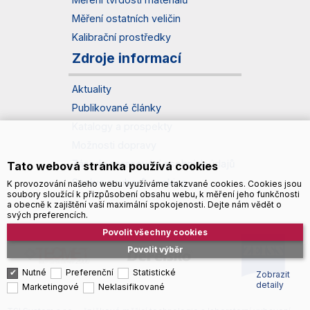
Měření ostatních veličin
Kalibrační prostředky
Zdroje informací
Aktuality
Publikované články
Katalogy a prospekty
Možnosti dopravy
Zásady zpracování osobních údajů
Tato webová stránka používá cookies
Správa souborů cookies
K provozování našeho webu využíváme takzvané cookies. Cookies jsou
soubory sloužící k přizpůsobení obsahu webu, k měření jeho funkčnosti
a obecně k zajištění vaší maximální spokojenosti. Dejte nám vědět o
svých preferencích.
Povolit všechny cookies
Povolit výběr
Nutné
Preferenční
Statistické
Zobrazit
detaily
Marketingové
Neklasifikované