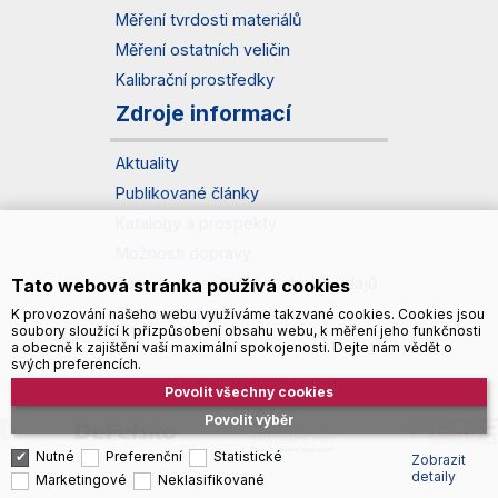
Měření tvrdosti materiálů
Měření ostatních veličin
Kalibrační prostředky
Zdroje informací
Aktuality
Publikované články
Katalogy a prospekty
Možnosti dopravy
Zásady zpracování osobních údajů
Tato webová stránka používá cookies
Správa souborů cookies
K provozování našeho webu využíváme takzvané cookies. Cookies jsou
soubory sloužící k přizpůsobení obsahu webu, k měření jeho funkčnosti
a obecně k zajištění vaší maximální spokojenosti. Dejte nám vědět o
svých preferencích.
Povolit všechny cookies
Povolit výběr
Nutné
Preferenční
Statistické
Zobrazit
detaily
Marketingové
Neklasifikované