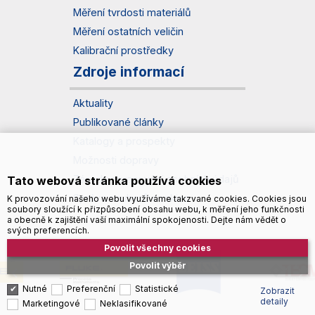
Měření tvrdosti materiálů
Měření ostatních veličin
Kalibrační prostředky
Zdroje informací
Aktuality
Publikované články
Katalogy a prospekty
Možnosti dopravy
Zásady zpracování osobních údajů
Tato webová stránka používá cookies
Správa souborů cookies
K provozování našeho webu využíváme takzvané cookies. Cookies jsou
soubory sloužící k přizpůsobení obsahu webu, k měření jeho funkčnosti
a obecně k zajištění vaší maximální spokojenosti. Dejte nám vědět o
svých preferencích.
Povolit všechny cookies
Povolit výběr
Nutné
Preferenční
Statistické
Zobrazit
detaily
Marketingové
Neklasifikované