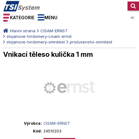
KATEGORIE
MENU
Hlavní strana
CISAM-ERNST
stojanove-tvrdomery-cisam-ernst
stojanove-tvrdomery-omnitest
prislusenstvi-omnitest
Vnikací těleso kulička 1 mm
Výrobce
CISAM-ERNST
Kód
24510203