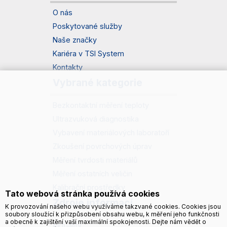
O nás
Poskytované služby
Naše značky
Kariéra v TSI System
Kontakty
Vybrané kategorie
Bezkontaktní měření teploty
Ultrazvuková diagnostika
Vybavení materiálových laboratoří
Zkoušení povrchových úprav
Měření tvrdosti materiálů
Měření ostatních veličin
Kalibrační prostředky
Tato webová stránka používá cookies
Zdroje informací
K provozování našeho webu využíváme takzvané cookies. Cookies jsou
soubory sloužící k přizpůsobení obsahu webu, k měření jeho funkčnosti
a obecně k zajištění vaší maximální spokojenosti. Dejte nám vědět o
Aktuality