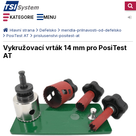
KATEGORIE
MENU
Hlavní strana
DeFelsko
meridla-prilnavosti-od-defelsko
PosiTest AT
prislusenstvi-positest-at
Vykružovací vrták 14 mm pro PosiTest
AT