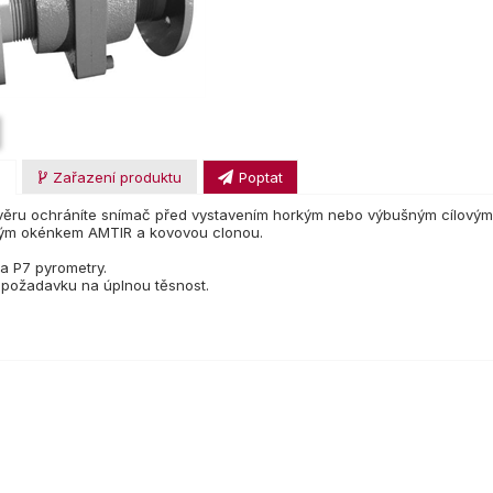
u
Zařazení produktu
Poptat
ěru ochráníte snímač před vystavením horkým nebo výbušným cílovým
ým okénkem AMTIR a kovovou clonou.
a P7 pyrometry.
 požadavku na úplnou těsnost.