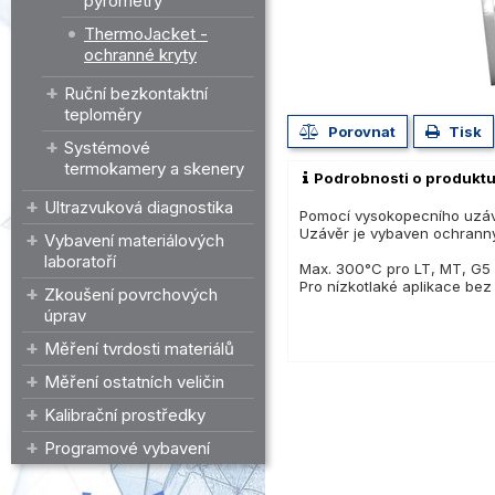
pyrometry
ThermoJacket -
ochranné kryty
Ruční bezkontaktní
teploměry
Porovnat
Tisk
Systémové
termokamery a skenery
Podrobnosti o produkt
Ultrazvuková diagnostika
Pomocí vysokopecního uzáv
Uzávěr je vybaven ochrann
Vybavení materiálových
laboratoří
Max. 300°C pro LT, MT, G5 
Pro nízkotlaké aplikace bez
Zkoušení povrchových
úprav
Měření tvrdosti materiálů
Měření ostatních veličin
Kalibrační prostředky
Programové vybavení