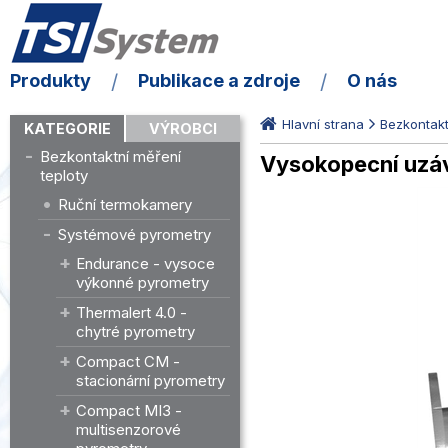
Produkty
Publikace a zdroje
O nás
Hlavní strana
Bezkontakt
KATEGORIE
VÝROBCI
Bezkontaktní měření
Vysokopecní uzá
teploty
Ruční termokamery
Systémové pyrometry
Endurance - vysoce
výkonné pyrometry
Thermalert 4.0 -
chytré pyrometry
Compact CM -
stacionární pyrometry
Compact MI3 -
multisenzorové