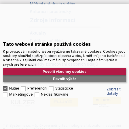
Měření ostatních veličin
Kalibrační prostředky
Zdroje informací
Aktuality
Publikované články
Tato webová stránka používá cookies
Katalogy a prospekty
K provozování našeho webu využíváme takzvané cookies. Cookies jsou
soubory sloužící k přizpůsobení obsahu webu, k měření jeho funkčnosti
Možnosti dopravy
a obecně k zajištění vaší maximální spokojenosti. Dejte nám vědět o
Zásady zpracování osobních údajů
svých preferencích.
Správa souborů cookies
Povolit všechny cookies
Povolit výběr
Nutné
Preferenční
Statistické
Zobrazit
detaily
Marketingové
Neklasifikované
TSI System s.r.o. – špičkové měřicí technologie a laboratorní vybavení