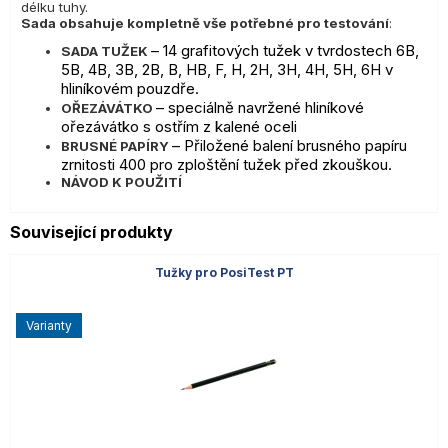
délku tuhy.
Sada obsahuje kompletně vše potřebné pro testování
:
–
14 grafitových tužek v tvrdostech 6B,
SADA TUŽEK
5B, 4B, 3B, 2B, B, HB, F, H, 2H, 3H, 4H, 5H, 6H v
hliníkovém pouzdře.
– speciálně navržené hliníkové
OŘEZÁVÁTKO
ořezávátko s ostřím z kalené oceli
–
Přiložené balení brusného papíru
BRUSNÉ PAPÍRY
zrnitosti 400 pro zploštění tužek před zkouškou.
NÁVOD K POUŽITÍ
Související produkty
Tužky pro PosiTest PT
varianty