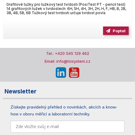
Grafitové tužky pro tužkový test tvrdosti (PosiTest PT - pencil test)
14 grafitových tužek v tvrdostech: 6H, 5H, 4H, 3H, 2H, H, F, HB, B, 2B,
3B, 4B, 5B, 6B Tužkový test tvrdosti určuje tvrdost povla
Poptat
Tel.: +420 545 129 462
Email: info@tsisystem.cz
Newsletter
Získejte pravidelný přehled o novinkách, akcích a know-
how v oboru měřicí a laboratorní techniky.