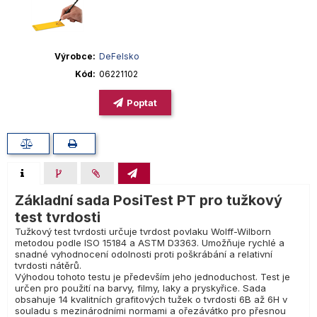
Výrobce
DeFelsko
Kód
06221102
Poptat
Základní sada PosiTest PT pro tužkový
test tvrdosti
Tužkový test tvrdosti určuje tvrdost povlaku Wolff-Wilborn
metodou podle ISO 15184 a ASTM D3363. Umožňuje rychlé a
snadné vyhodnocení odolnosti proti poškrábání a relativní
tvrdosti nátěrů.
Výhodou tohoto testu je především jeho jednoduchost. Test je
určen pro použití na barvy, filmy, laky a pryskyřice. Sada
obsahuje 14 kvalitních grafitových tužek o tvrdosti 6B až 6H v
souladu s mezinárodními normami a ořezávátko pro přesnou