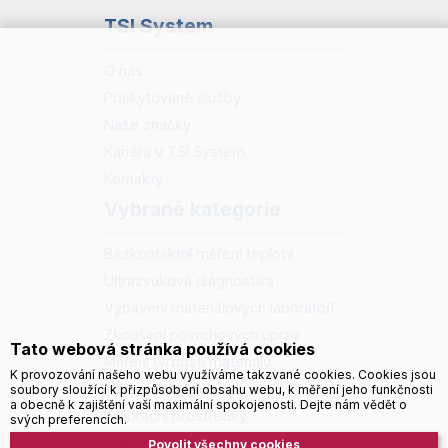
TSI System
O nás
Poskytované služby
Naše značky
Kariéra v TSI System
Kontakty
Vybrané kategorie
Bezkontaktní měření teploty
Ultrazvuková diagnostika
Vybavení materiálových laboratoří
Zkoušení povrchových úprav
Tato webová stránka používá cookies
Měření tvrdosti materiálů
K provozování našeho webu využíváme takzvané cookies. Cookies jsou
Měření ostatních veličin
soubory sloužící k přizpůsobení obsahu webu, k měření jeho funkčnosti
a obecně k zajištění vaší maximální spokojenosti. Dejte nám vědět o
Kalibrační prostředky
svých preferencích.
Zdroje informací
Povolit všechny cookies