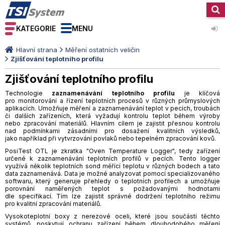
KATEGORIE
MENU
Hlavní strana
Měření ostatních veličin
Zjišťování teplotního profilu
Zjišťování teplotního profilu
Technologie
zaznamenávání teplotního profilu
je klíčová
pro monitorování a řízení teplotních procesů v různých průmyslových
aplikacích. Umožňuje měření a zaznamenávání teplot v pecích, troubách
či dalších zařízeních, která vyžadují kontrolu teplot během výroby
nebo zpracování materiálů. Hlavním cílem je zajistit přesnou kontrolu
nad podmínkami zásadními pro dosažení kvalitních výsledků,
jako například při vytvrzování povlaků nebo tepelném zpracování kovů.
PosiTest OTL je zkratka "Oven Temperature Logger", tedy zařízení
určené k zaznamenávání teplotních profilů v pecích. Tento logger
využívá několik teplotních sond měřící teplotu v různých bodech a tato
data zaznamenává. Data je možné analyzovat pomocí specializovaného
softwaru, který generuje přehledy o teplotních profilech a umožňuje
porovnání naměřených teplot s požadovanými hodnotami
dle specifikací. Tím lze zajistit správné dodržení teplotního režimu
pro kvalitní zpracování materiálů.
Vysokoteplotní boxy z nerezové oceli, které jsou součástí těchto
systémů, poskytují ochranu zařízení během dlouhodobého měření