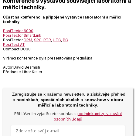
Konference s výstavou související laboratorní a
měřicí techniky.
Účast na konferenci a připojené výstavce laboratorní a měřicí
techniky
PosiTector 6000
PosiTector SmartLink
PosiTector
DPM
,
SPG, RTR
,
UTG
,
PC
PosiTest AT
Compact DC30
V rámci konference byla prezentována přednáška
Autor David Beamish
Přednese Libor Keller
Zaregistrujte se k našemu newsletteru a získávejte přehled
o
novinkách
,
speciálních akcích
a
know-how v oboru
měřicí a laboratorní techniky
.
Přihlášením vyjadřujete souhlas s
podmínkami zpracování
osobních údajů