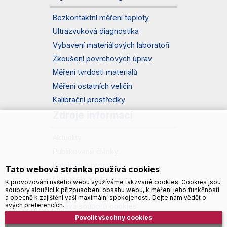
Bezkontaktní měření teploty
Ultrazvuková diagnostika
Vybavení materiálových laboratoří
Zkoušení povrchových úprav
Měření tvrdosti materiálů
Měření ostatních veličin
Kalibrační prostředky
Zdroje informací
Aktuality
Publikované články
Katalogy a prospekty
Tato webová stránka používá cookies
Možnosti dopravy
K provozování našeho webu využíváme takzvané cookies. Cookies jsou
soubory sloužící k přizpůsobení obsahu webu, k měření jeho funkčnosti
Zásady zpracování osobních údajů
a obecně k zajištění vaší maximální spokojenosti. Dejte nám vědět o
svých preferencích.
Správa souborů cookies
Povolit všechny cookies