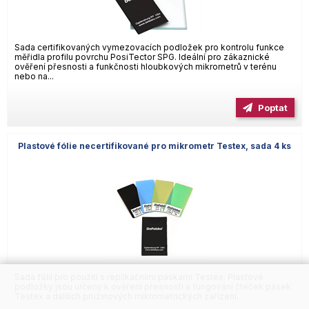
Sada certifikovaných vymezovacích podložek pro kontrolu funkce
měřidla profilu povrchu PosiTector SPG. Ideální pro zákaznické
ověření přesnosti a funkčnosti hloubkových mikrometrů v terénu
nebo na...
Poptat
Plastové fólie necertifikované pro mikrometr Testex, sada 4 ks
Sada fólií pro použití s replikačními páskami Testex; Plastové
podložky jsou určeny k ověření přesnosti a fungování čteček pásek
Testex a dalších pružinových mikrometrických zařízení.