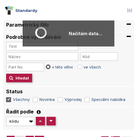
Standardy
6
Parametrický filtr
Načítám data...
Podrobné vyhledávání
v této větvi
ve všech
Hledat
Status
Všechny
Novinka
Výprodej
Speciální nabídka
Řadit podle