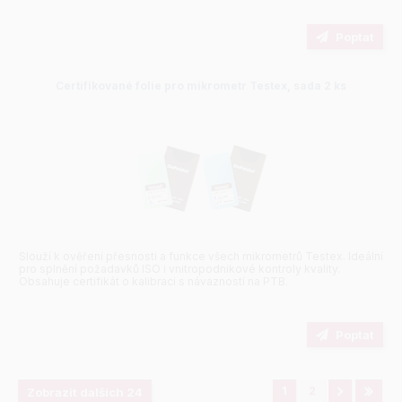
Poptat
Certifikované folie pro mikrometr Testex, sada 2 ks
Slouží k ověření přesnosti a funkce všech mikrometrů Testex. Ideální
pro splnění požadavků ISO i vnitropodnikové kontroly kvality.
Obsahuje certifikát o kalibraci s návazností na PTB.
Poptat
1
2
Zobrazit dalších 24