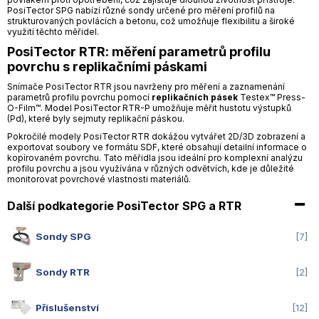
PosiTector SPG nabízí různé sondy určené pro měření profilů na
strukturovaných povlácích a betonu, což umožňuje flexibilitu a široké
využití těchto měřidel.
PosiTector RTR: měření parametrů profilu
povrchu s replikačními páskami
Snímače PosiTector RTR jsou navrženy pro měření a zaznamenání
parametrů profilu povrchu pomocí
replikačních pásek
Testex™ Press-
O-Film™. Model PosiTector RTR-P umožňuje měřit hustotu výstupků
(Pd), které byly sejmuty replikační páskou.
Pokročilé modely PosiTector RTR dokážou vytvářet 2D/3D zobrazení a
exportovat soubory ve formátu SDF, které obsahují detailní informace o
kopírovaném povrchu. Tato měřidla jsou ideální pro komplexní analýzu
profilu povrchu a jsou využívána v různých odvětvích, kde je důležité
monitorovat povrchové vlastnosti materiálů.
Další podkategorie PosiTector SPG a RTR
Sondy SPG
7
Sondy RTR
2
Příslušenství
12