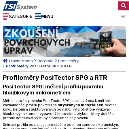
KATEGORIE
MENU
Hlavní strana
DeFelsko
Profiloměry
Profiloměry PosiTector SPG a RTR
Profiloměry PosiTector SPG a RTR
PosiTector SPG: měření profilu povrchu
hloubkovým mikrometrem
Měřidla profilu povrchu PosiTector SPG jsou navržena k měření a
zaznamenání profilu povrchu na
otryskaných materiálech
, včetně
kovu, betonu a strukturovaných povlaků. Tyto přístroje využívají
hloubkový mikrometr vybavený hrotovým dotykem, který dokáže
přesně detekovat výstupy a prohlubně na povrchu.
Snímání profilu povrchu je prováděno odolnou sondou s keramickým
povlakem proti opotřebení, což zajišťuje dlouhou životnost přístroje.