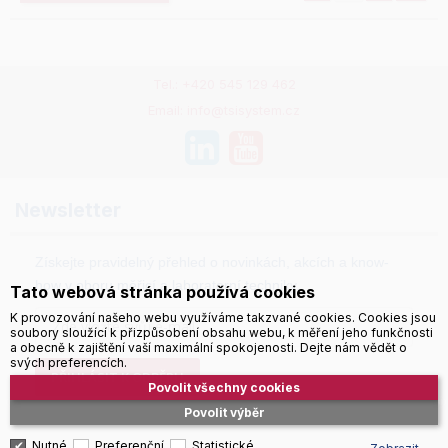
Tel.: +420 545 129 462
Email: info@tsisystem.cz
Newsletter
Získejte pravidelný přehled o novinkách, akcích a know-
how v oboru měřicí a laboratorní techniky.
Tato webová stránka používá cookies
K provozování našeho webu využíváme takzvané cookies. Cookies jsou
soubory sloužící k přizpůsobení obsahu webu, k měření jeho funkčnosti
a obecně k zajištění vaší maximální spokojenosti. Dejte nám vědět o
svých preferencích.
PŘIHLÁSIT K ODBĚRU
Povolit všechny cookies
Povolit výběr
Nutné
Preferenční
Statistické