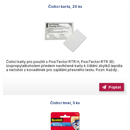
Čisticí karta, 20 ks
Čisticí karty pro použití s PosiTector RTR H, PosiTector RTR 3D;
Izopropylalkoholem předem navlhčené karty k čištění zbytků lepidla
a nečistot z kovadlinek pro zajištění přesného testu. Pozn: Každý...
Poptat
Čisticí tmel, 5 ks