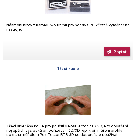
Náhradní hroty z karbidu wolframu pro sondy SPG včetně výměnného
nástroje.
Poptat
Třecí koule
Třecí skleněná koule pro použití s PosiTector RTR 3D; Pro dosažení
nejlepších výsledků při pořizování 2D/3D replik při měření profilu
povrchu měřidlem PosiTector RTR 3D se doporučuje používat