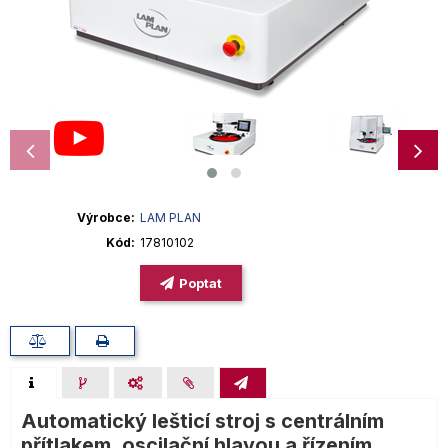
Výrobce
LAM PLAN
Kód
17810102
Poptat
Automatický lešticí stroj s centrálním
přítlakem, oscilační hlavou a řízením