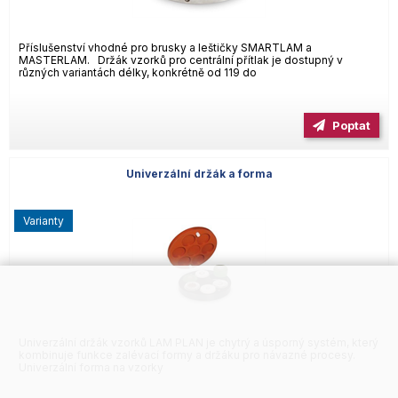
Příslušenství vhodné pro brusky a leštičky SMARTLAM a
MASTERLAM. Držák vzorků pro centrální přítlak je dostupný v
různých variantách délky, konkrétně od 119 do
Poptat
Univerzální držák a forma
varianty
Univerzální držák vzorků LAM PLAN je chytrý a úsporný systém, který
kombinuje funkce zalévací formy a držáku pro návazné procesy.
Univerzální forma na vzorky