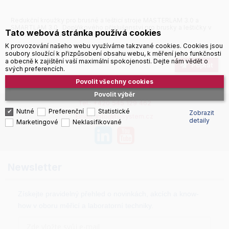
Redukční kroužky pro brusné a lešticí stroje MASTERLAM 3.0 a
SMARTLAM 3.0 Doplňkového příslušenství pro brusky a leštičky v
Tato webová stránka používá cookies
průměrech od 25 do 40 mm.
K provozování našeho webu využíváme takzvané cookies. Cookies jsou
soubory sloužící k přizpůsobení obsahu webu, k měření jeho funkčnosti
a obecně k zajištění vaší maximální spokojenosti. Dejte nám vědět o
Poptat
svých preferencích.
Povolit všechny cookies
Povolit výběr
Tel.: +420 545 129 462
Nutné
Preferenční
Statistické
Zobrazit
Email: info@tsisystem.cz
detaily
Marketingové
Neklasifikované
Newsletter
Získejte pravidelný přehled o novinkách, akcích a know-
how v oboru měřicí a laboratorní techniky.