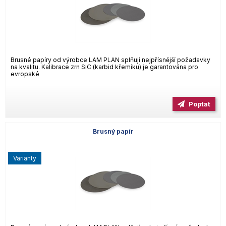
Brusné papíry od výrobce LAM PLAN splňují nejpřísnější požadavky
na kvalitu. Kalibrace zrn SiC (karbid křemíku) je garantována pro
evropské
Poptat
Brusný papír
varianty