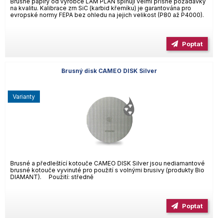
Brusné papíry od výrobce LAM PLAN splňují velmi přísné požadavky
na kvalitu. Kalibrace zrn SiC (karbid křemíku) je garantována pro
evropské normy FEPA bez ohledu na jejich velikost (P80 až P4000).
Poptat
Brusný disk CAMEO DISK Silver
varianty
Brusné a předleštící kotouče CAMEO DISK Silver jsou nediamantové
brusné kotouče vyvinuté pro použití s volnými brusivy (produkty Bio
DIAMANT). Použití: středně
Poptat