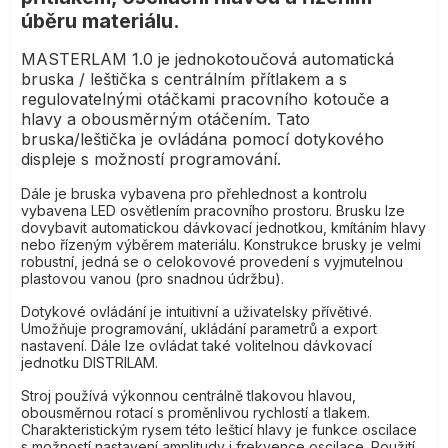
úběru materiálu.
MASTERLAM 1.0 je jednokotoučová automatická
bruska / leštička s centrálním přítlakem a s
regulovatelnými otáčkami pracovního kotouče a
hlavy a obousměrným otáčením. Tato
bruska/leštička je ovládána pomocí dotykového
displeje s možností programování.
Dále je bruska vybavena pro přehlednost a kontrolu
vybavena LED osvětlením pracovního prostoru. Brusku lze
dovybavit automatickou dávkovací jednotkou, kmítáním hlavy
nebo řízeným výběrem materiálu. Konstrukce brusky je velmi
robustní, jedná se o celokovové provedení s vyjmutelnou
plastovou vanou (pro snadnou údržbu).
Dotykové ovládání je intuitivní a uživatelsky přívětivé.
Umožňuje programování, ukládání parametrů a export
nastavení. Dále lze ovládat také volitelnou dávkovací
jednotku DISTRILAM.
Stroj používá výkonnou centrálně tlakovou hlavou,
obousměrnou rotací s proměnlivou rychlostí a tlakem.
Charakteristickým rysem této lešticí hlavy je funkce oscilace
s možností nastavení amplitudy i frekvence oscilace. Použití