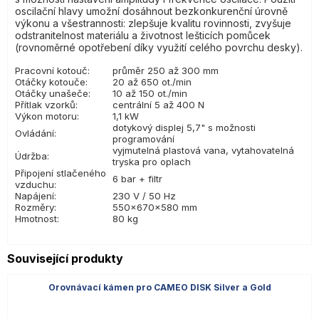
oscilační hlavy umožní dosáhnout bezkonkurenční úrovně
výkonu a všestrannosti: zlepšuje kvalitu rovinnosti, zvyšuje
odstranitelnost materiálu a životnost lešticích pomůcek
(rovnoměrné opotřebení díky využití celého povrchu desky).
Pracovní kotouč:
průměr 250 až 300 mm
Otáčky kotouče:
20 až 650 ot./min
Otáčky unašeče:
10 až 150 ot./min
Přítlak vzorků:
centrální 5 až 400 N
Výkon motoru:
1,1 kW
dotykový displej 5,7" s možnosti
Ovládání:
programování
vyjmutelná plastová vana, vytahovatelná
Údržba:
tryska pro oplach
Připojení stlačeného
6 bar + filtr
vzduchu:
Napájení:
230 V / 50 Hz
Rozměry:
550x670x580 mm
Hmotnost:
80 kg
Související produkty
Orovnávací kámen pro CAMEO DISK Silver a Gold