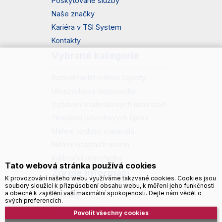
Poskytované služby
Naše značky
Kariéra v TSI System
Kontakty
Vybrané kategorie
Bezkontaktní měření teploty
Ultrazvuková diagnostika
Vybavení materiálových laboratoří
Zkoušení povrchových úprav
Měření tvrdosti materiálů
Měření ostatních veličin
Kalibrační prostředky
Tato webová stránka používá cookies
Zdroje informací
K provozování našeho webu využíváme takzvané cookies. Cookies jsou
soubory sloužící k přizpůsobení obsahu webu, k měření jeho funkčnosti
a obecně k zajištění vaší maximální spokojenosti. Dejte nám vědět o
Aktuality
svých preferencích.
Publikované články
Povolit všechny cookies
Katalogy a prospekty