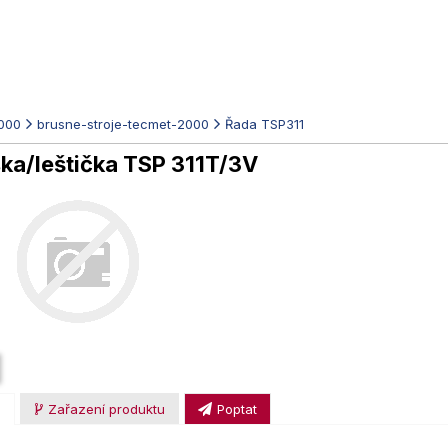
000
brusne-stroje-tecmet-2000
Řada TSP311
ka/leštička TSP 311T/3V
u
Zařazení produktu
Poptat