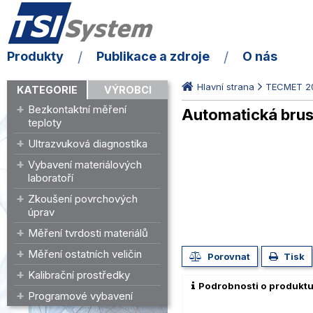
Produkty
Publikace a zdroje
O nás
Hlavní strana
TECMET 2
KATEGORIE
VÝROBCI
Bezkontaktní měření
Automatická brus
teploty
Ultrazvuková diagnostika
Vybavení materiálových
laboratoří
Zkoušení povrchových
úprav
Měření tvrdosti materiálů
Měření ostatních veličin
Porovnat
Tisk
Kalibrační prostředky
Podrobnosti o produkt
Programové vybavení