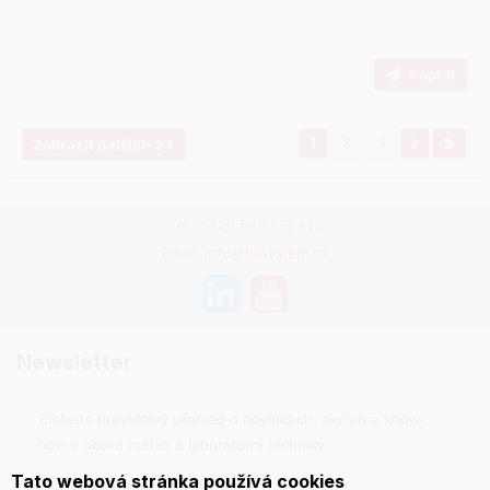
Poptat
1
2
3
Zobrazit dalších 24
Tel.: +420 545 129 462
Email: info@tsisystem.cz
Newsletter
Získejte pravidelný přehled o novinkách, akcích a know-
how v oboru měřicí a laboratorní techniky.
Tato webová stránka používá cookies