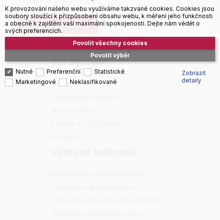
K provozování našeho webu využíváme takzvané cookies. Cookies jsou
soubory sloužící k přizpůsobení obsahu webu, k měření jeho funkčnosti
a obecně k zajištění vaší maximální spokojenosti. Dejte nám vědět o
PŘIHLÁSIT K ODBĚRU
svých preferencích.
Povolit všechny cookies
Povolit výběr
TSI System
Nutné
Preferenční
Statistické
Zobrazit
detaily
Marketingové
Neklasifikované
O nás
Poskytované služby
Naše značky
Kariéra v TSI System
Kontakty
Vybrané kategorie
Bezkontaktní měření teploty
Ultrazvuková diagnostika
Vybavení materiálových laboratoří
Zkoušení povrchových úprav