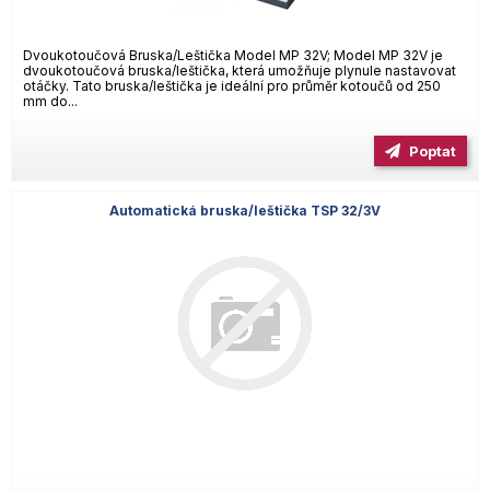
Dvoukotoučová Bruska/Leštička Model MP 32V; Model MP 32V je
dvoukotoučová bruska/leštička, která umožňuje plynule nastavovat
otáčky. Tato bruska/leštička je ideální pro průměr kotoučů od 250
mm do...
Poptat
Automatická bruska/leštička TSP 32/3V