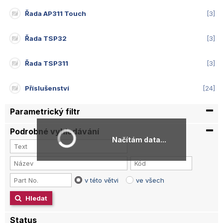
Řada AP311 Touch
3
Řada TSP32
3
Řada TSP311
3
Příslušenství
24
Parametrický filtr
Podrobné vyhledávání
Načítám data...
v této větvi
ve všech
Hledat
Status