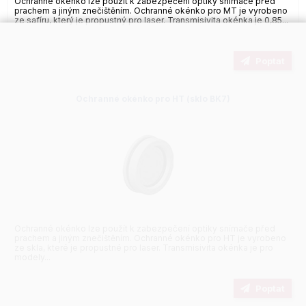
Ochranné okénko lze použít k zabezpečení optiky snímače před
prachem a jiným znečištěním. Ochranné okénko pro MT je vyrobeno
ze safíru, který je propustný pro laser. Transmisivita okénka je 0,85...
Poptat
Ochranné okénko pro HT (sklo BK7)
Ochranné okénko lze použít k zabezpečení optiky snímače před
prachem a jiným znečištěním. Ochranné okénko pro HT je vyrobeno
ze skla, které je propustné pro laser. Transmisivita okénka je pro
modely...
Poptat