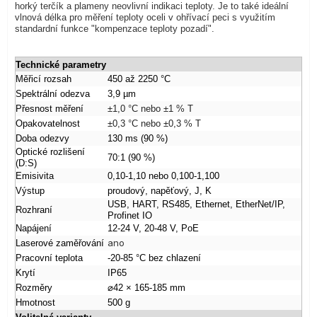
horký terčík a plameny neovlivní indikaci teploty. Je to také ideální
vlnová délka pro měření teploty oceli v ohřívací peci s využitím
standardní funkce "kompenzace teploty pozadí".
Technické parametry
Měřicí rozsah
450 až 2250 °C
Spektrální odezva
3,9 µm
Přesnost měření
±1,0 °C nebo ±1 % T
Opakovatelnost
±0,3 °C nebo ±0,3 % T
Doba odezvy
130 ms (90 %)
Optické rozlišení
70:1 (90 %)
(D:S)
Emisivita
0,10-1,10 nebo 0,100-1,100
Výstup
proudový, napěťový, J, K
USB, HART, RS485, Ethernet, EtherNet/IP,
Rozhraní
Profinet IO
Napájení
12-24 V, 20-48 V, PoE
ano
Laserové zaměřování
Pracovní teplota
-20-85 °C bez chlazení
Krytí
IP65
Rozměry
⌀42 × 165-185 mm
Hmotnost
500 g