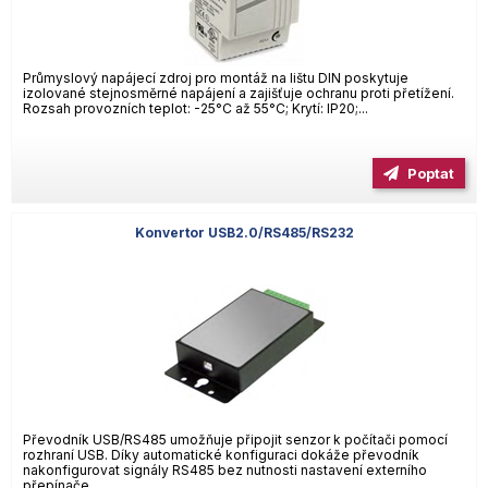
Průmyslový napájecí zdroj pro montáž na lištu DIN poskytuje
izolované stejnosměrné napájení a zajišťuje ochranu proti přetížení.
Rozsah provozních teplot: -25°C až 55°C; Krytí: IP20;...
Poptat
Konvertor USB2.0/RS485/RS232
Převodník USB/RS485 umožňuje připojit senzor k počítači pomocí
rozhraní USB. Díky automatické konfiguraci dokáže převodník
nakonfigurovat signály RS485 bez nutnosti nastavení externího
přepínače....