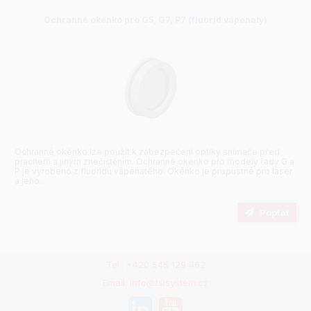
Ochranné okénko pro G5, G7, P7 (fluorid vápenatý)
Ochranné okénko lze použít k zabezpečení optiky snímače před
prachem a jiným znečištěním. Ochranné okénko pro modely řady G a
P je vyrobeno z fluoridu vápenatého. Okénko je propustné pro laser
a jeho...
Poptat
Tel.: +420 545 129 462
Email: info@tsisystem.cz