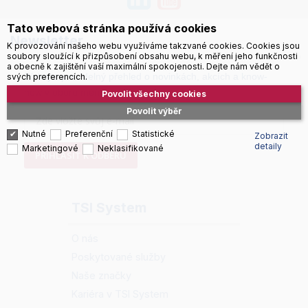
Tato webová stránka používá cookies
Newsletter
K provozování našeho webu využíváme takzvané cookies. Cookies jsou
soubory sloužící k přizpůsobení obsahu webu, k měření jeho funkčnosti
a obecně k zajištění vaší maximální spokojenosti. Dejte nám vědět o
Získejte pravidelný přehled o novinkách, akcích a know-
svých preferencích.
how v oboru měřicí a laboratorní techniky.
Povolit všechny cookies
Povolit výběr
Nutné
Preferenční
Statistické
Zobrazit
detaily
Marketingové
Neklasifikované
PŘIHLÁSIT K ODBĚRU
TSI System
O nás
Poskytované služby
Naše značky
Kariéra v TSI System