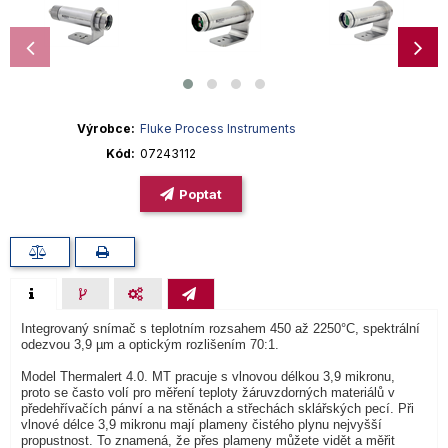
Výrobce
Fluke Process Instruments
Kód
07243112
Poptat
Integrovaný snímač s teplotním rozsahem 450 až 2250°C, spektrální
odezvou 3,9 µm a optickým rozlišením 70:1.
Model Thermalert 4.0. MT pracuje s vlnovou délkou 3,9 mikronu,
proto se často volí pro měření teploty žáruvzdorných materiálů v
předehřívačích pánví a na stěnách a střechách sklářských pecí. Při
vlnové délce 3,9 mikronu mají plameny čistého plynu nejvyšší
propustnost. To znamená, že přes plameny můžete vidět a měřit