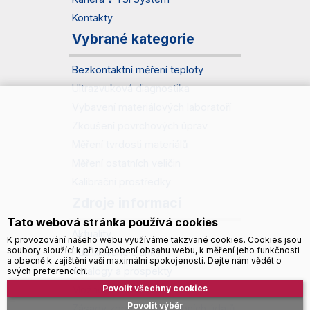
Kontakty
Vybrané kategorie
Bezkontaktní měření teploty
Ultrazvuková diagnostika
Vybavení materiálových laboratoří
Zkoušení povrchových úprav
Měření tvrdosti materiálů
Měření ostatních veličin
Kalibrační prostředky
Zdroje informací
Tato webová stránka používá cookies
Aktuality
K provozování našeho webu využíváme takzvané cookies. Cookies jsou
soubory sloužící k přizpůsobení obsahu webu, k měření jeho funkčnosti
Publikované články
a obecně k zajištění vaší maximální spokojenosti. Dejte nám vědět o
Katalogy a prospekty
svých preferencích.
Povolit všechny cookies
Možnosti dopravy
Povolit výběr
Zásady zpracování osobních údajů