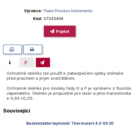
Výrobce
Fluke Process Instruments
Kód
07243406
Poptat
Ochranné okénko lze použít k zabezpečení optiky snímače
před prachem a jiným znečištěním.
Ochranné okénko pro modely řady G a P je vyrobeno z fluoridu
vápenatého. Okénko je propustné pro laser a jeho transmisivita
e 0,93 ±0,05.
Související
Bezkontaktní teploměr Thermalert 4.0 G5 30