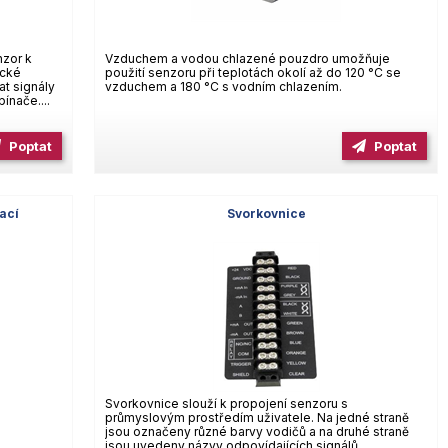
nzor k
Vzduchem a vodou chlazené pouzdro umožňuje
ické
použití senzoru při teplotách okolí až do 120 °C se
t signály
vzduchem a 180 °C s vodním chlazením.
ínače....
Poptat
Poptat
ací
Svorkovnice
Svorkovnice slouží k propojení senzoru s
průmyslovým prostředím uživatele. Na jedné straně
jsou označeny různé barvy vodičů a na druhé straně
jsou uvedeny názvy odpovídajících signálů.