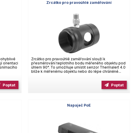
Zrcátko pro pravoúhlé zaměřování
pohyblivé
Zrcátko pro pravoúhlé zaměřování slouží k
í orientaci
přesměrování teplotního bodu měřeného objektu pod
 snímacího
úhlem 90°. To umožňuje umístit senzor Thermalert 4.0
blíže k měřenému objektu nebo do lépe chráněné...
Poptat
Poptat
Napaječ PoE