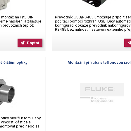
 montáž na lištu DIN
Převodník USB/RS485 umožňuje připojit se
rné napájení a zajišťuje
počítači pomocí rozhraní USB. Díky automat
h provozních teplot:
konfiguraci dokáže převodník nakonfigurova
RS485 bez nutnosti nastavení externího přep
Poptat
 čištění optiky
Montážní příruba s teflonovou izol
ptiky slouží k tomu, aby
 vlhkost, částice a
amontovat před nebo za