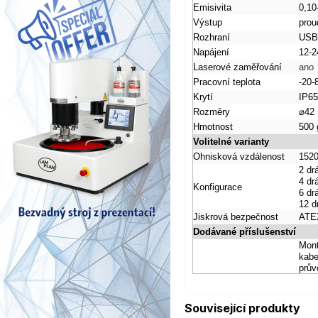
Emisivita
0,10
Výstup
prou
Rozhraní
USB,
Napájení
12-2
Laserové zaměřování
ano
Pracovní teplota
-20-
Krytí
IP65
Rozměry
⌀42
Hmotnost
500 
Volitelné varianty
Ohnisková vzdálenost
152
2 dr
4 dr
Konfigurace
6 dr
12 d
Jiskrová bezpečnost
ATE
Dodávané příslušenství
Mont
kabe
prův
Související produkty