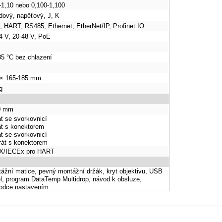
-1,10 nebo 0,100-1,100
dový, napěťový, J, K
 HART, RS485, Ethernet, EtherNet/IP, Profinet IO
4 V, 20-48 V, PoE
85 °C bez chlazení
 × 165-185 mm
g
0 mm
át se svorkovnicí
át s konektorem
át se svorkovnicí
rát s konektorem
X/IECEx pro HART
ážní matice, pevný montážní držák, kryt objektivu, USB
l, program DataTemp Multidrop, návod k obsluze,
odce nastavením.