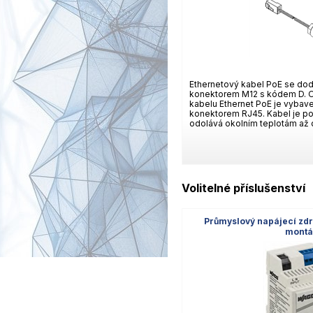
Ethernetový kabel PoE se do
konektorem M12 s kódem D. O
kabelu Ethernet PoE je vyba
konektorem RJ45. Kabel je po
odolává okolním teplotám až 
Volitelné příslušenství
Průmyslový napájecí zdr
montá