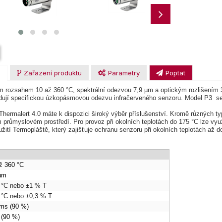
u
Zařazení produktu
Parametry
Poptat
m rozsahem 10 až 360 °C, spektrální odezvou 7,9 µm a optickým rozlišením 33
adují specifickou úzkopásmovou odezvu infračerveného senzoru. Model P3 se
ermalert 4.0 máte k dispozici široký výběr příslušenství. Kromě různých t
m průmyslovém prostředí. Pro provoz při okolních teplotách do 175 °C lze 
tí Termopláště, který zajišťuje ochranu senzoru při okolních teplotách až d
ž 360 °C
µm
 °C nebo ±1 % T
 °C nebo ±0,3 % T
ms (90 %)
 (90 %)