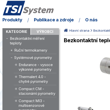
Produkty
Publikace a zdroje
O nás
Hlavní strana
Bezkontakt
KATEGORIE
VÝROBCI
Bezkontaktní měření
Bezkontaktní tep
teploty
Ruční termokamery
Systémové pyrometry
Endurance - vysoce
výkonné pyrometry
Thermalert 4.0 -
chytré pyrometry
Compact CM -
stacionární pyrometry
Compact MI3 -
multisenzorové