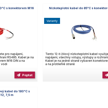
00°C s konektorem M16
Nízkoteplotní kabel do 85°C s konekt
varianty
ete pro napájení,
Tento 12-ti žilový nízkoteplotní kabel využij
hraní RS485. Kabel je na
napájení, všechny vstupy, výstupy a rozhran
orem M16 DIN a na
Kabel je na jedné straně vybaven konektor
o vodi
a na protilehlé straně
Poptat
ový kabel do 180°C s
12, 7,5 m