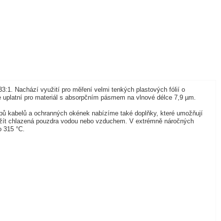
:1. Nachází využití pro měření velmi tenkých plastových fólií o
 uplatní pro materiál s absorpčním pásmem na vlnové délce 7,9 µm.
ypů kabelů a ochranných okének nabízíme také doplňky, které umožňují
využít chlazená pouzdra vodou nebo vzduchem. V extrémně náročných
o 315 °C.