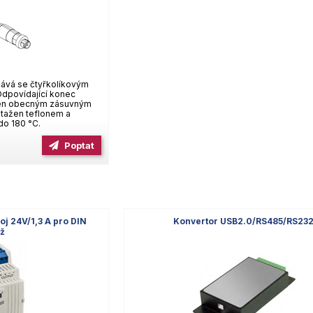
dává se čtyřkolíkovým
dpovídající konec
ven obecným zásuvným
tažen teflonem a
do 180 °C.
Poptat
oj 24V/1,3 A pro DIN
Konvertor USB2.0/RS485/RS23
ž