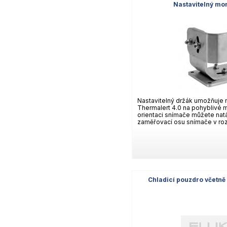
Nastavitelný mo
Nastavitelný držák umožňuje
Thermalert 4.0 na pohyblivé m
orientaci snímače můžete natá
zaměřovací osu snímače v rozs
Chladicí pouzdro včetn