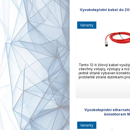
Vysokoteplotní kabel do 2
varianty
Tento 12-ti žilový kabel využij
všechny vstupy, výstupy a roz
jedné straně vybaven konekt
protilehlé straně dutinkami pr
Vysokoteplotní ethernet
konektorem M
varianty