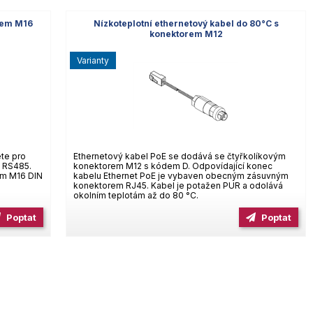
orem M16
Nízkoteplotní ethernetový kabel do 80°C s
konektorem M12
varianty
ete pro
Ethernetový kabel PoE se dodává se čtyřkolíkovým
í RS485.
konektorem M12 s kódem D. Odpovídající konec
em M16 DIN
kabelu Ethernet PoE je vybaven obecným zásuvným
konektorem RJ45. Kabel je potažen PUR a odolává
okolním teplotám až do 80 °C.
Poptat
Poptat