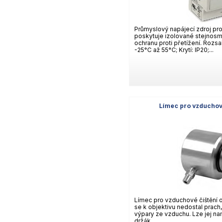
Průmyslový napájecí zdroj pro
poskytuje izolované stejnosmě
ochranu proti přetížení. Rozsa
-25°C až 55°C; Krytí: IP20;...
Límec pro vzduchové
Límec pro vzduchové čištění o
se k objektivu nedostal prach,
výpary ze vzduchu. Lze jej n
držák.