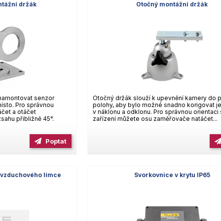
ntážní držák
Otočný montážní držák
 namontovat senzor
Otočný držák slouží k upevnění kamery do 
ísto. Pro správnou
polohy, aby bylo možné snadno korigovat jej
čet a otáčet
v náklonu a odklonu. Pro správnou orientaci
ahu přibližně 45°.
zařízení můžete osu zaměřovače natáčet...
Poptat
ě vzduchového límce
Svorkovnice v krytu IP65