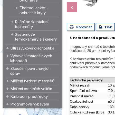
pyrometry
ThermoJacket -
ochranné kryty
Ruční bezkontaktní
teploměry
Porovnat
Tisk
Systémové
Podrobnosti o produkt
termokamery a skenery
Integrovaný snímač s teplotní
Ultrazvuková diagnostika
tloušťce do 20 µm, které vyž
Vybavení materiálových
K bezkontaktním teploměrům Th
laboratoří
používání přístroje v náročné
podmínkách doporučujeme použi
Zkoušení povrchových
úprav
Technické parametry
Měření tvrdosti materiálů
Měřicí rozsah
10 a
Měření ostatních veličin
Spektrální odezva
7,9 
Kalibrační prostředky
Přesnost měření
±1,0
Opakovatelnost
±0,3
Programové vybavení
Doba odezvy
130 
Optické rozlišení (D:S)
33:1