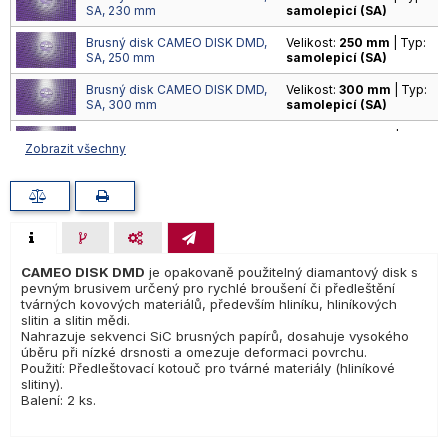
SA, 230 mm
samolepicí (SA)
Brusný disk CAMEO DISK DMD,
Velikost:
250 mm
| Typ:
SA, 250 mm
samolepicí (SA)
Brusný disk CAMEO DISK DMD,
Velikost:
300 mm
| Typ:
SA, 300 mm
samolepicí (SA)
Brusný disk CAMEO DISK DMD,
Velikost:
200 mm
| Typ:
Zobrazit všechny
MG, 200 mm
magnetický (MG)
Brusný disk CAMEO DISK DMD,
Velikost:
230 mm
| Typ:
MG, 230 mm
magnetický (MG)
Brusný disk CAMEO DISK DMD,
Velikost:
250 mm
| Typ:
MG, 250 mm
magnetický (MG)
CAMEO DISK DMD
je opakovaně použitelný diamantový disk s
Brusný disk CAMEO DISK DMD,
Velikost:
300 mm
| Typ:
pevným brusivem určený pro rychlé broušení či předleštění
MG, 300 mm
magnetický (MG)
tvárných kovových materiálů, především hliníku, hliníkových
slitin a slitin mědi.
Nahrazuje sekvenci SiC brusných papírů, dosahuje vysokého
úběru při nízké drsnosti a omezuje deformaci povrchu.
Použití: Předleštovací kotouč pro tvárné materiály (hliníkové
slitiny).
Balení: 2 ks.