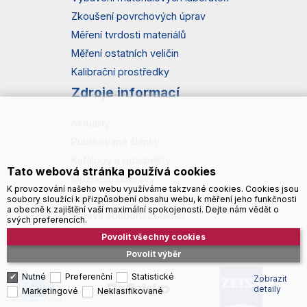
Zkoušení povrchových úprav
Měření tvrdosti materiálů
Měření ostatních veličin
Kalibrační prostředky
Zdroje informací
Aktuality
Publikované články
Katalogy a prospekty
Tato webová stránka používá cookies
Možnosti dopravy
K provozování našeho webu využíváme takzvané cookies. Cookies jsou
Zásady zpracování osobních údajů
soubory sloužící k přizpůsobení obsahu webu, k měření jeho funkčnosti
a obecně k zajištění vaší maximální spokojenosti. Dejte nám vědět o
Správa souborů cookies
svých preferencích.
Povolit všechny cookies
Povolit výběr
Nutné
Preferenční
Statistické
Zobrazit
detaily
Marketingové
Neklasifikované