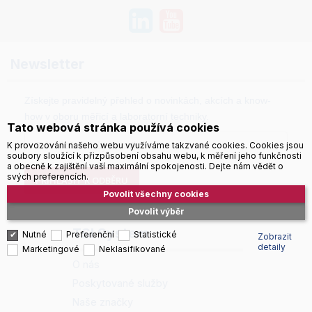
Newsletter
Získejte pravidelný přehled o novinkách, akcích a know-
how v oboru měřicí a laboratorní techniky.
Tato webová stránka používá cookies
K provozování našeho webu využíváme takzvané cookies. Cookies jsou
soubory sloužící k přizpůsobení obsahu webu, k měření jeho funkčnosti
a obecně k zajištění vaší maximální spokojenosti. Dejte nám vědět o
svých preferencích.
PŘIHLÁSIT K ODBĚRU
Povolit všechny cookies
Povolit výběr
TSI System
Nutné
Preferenční
Statistické
Zobrazit
detaily
Marketingové
Neklasifikované
O nás
Poskytované služby
Naše značky