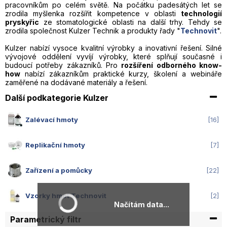
pracovníkům po celém světě. Na počátku padesátých let se
zrodila myšlenka rozšířit kompetence v oblasti
technologií
pryskyřic
ze stomatologické oblasti na další trhy. Tehdy se
zrodila společnost Kulzer Technik a produkty řady "
Technovit
".
Kulzer nabízí vysoce kvalitní výrobky a inovativní řešení. Silné
vývojové oddělení vyvíjí výrobky, které splňují současné i
budoucí potřeby zákazníků. Pro
rozšíření odborného know-
how
nabízí zákazníkům praktické kurzy, školení a webináře
zaměřené na dodávané materiály a řešení.
Další podkategorie Kulzer
Zalévací hmoty
16
Replikační hmoty
7
Zařízení a pomůcky
22
Vzorky hmot Technovit
2
Načítám data...
Parametrický filtr