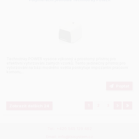
Technotray POWER vysoce výkonný a prostorný přístroj pro
efektivní vytvrzování zalitých vzorků; Tento jedinečný přístroj pro
vytvrzování na bázi modrého světla poskytuje impozantní pracovní
komoru,...
Poptat
1
2
3
Zobrazit dalších 24
Tel.: +420 545 129 462
Email: info@tsisystem.cz