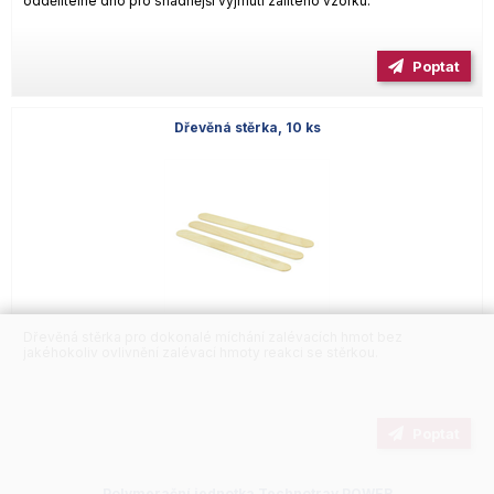
oddělitelné dno pro snadnější vyjmutí zalitého vzorku.
Poptat
Dřevěná stěrka, 10 ks
Dřevěná stěrka pro dokonalé míchání zalévacích hmot bez
jakéhokoliv ovlivnění zalévací hmoty reakci se stěrkou.
Poptat
Polymerační jednotka Technotray POWER