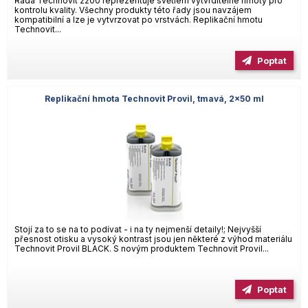
Řada Technovit 2200 reprezentuje světlem vytvrditelné hmoty pro
kontrolu kvality. Všechny produkty této řady jsou navzájem
kompatibilní a lze je vytvrzovat po vrstvách. Replikační hmotu
Technovit...
Poptat
Replikační hmota Technovit Provil, tmavá, 2×50 ml
Stojí za to se na to podívat - i na ty nejmenší detaily!; Nejvyšší
přesnost otisku a vysoký kontrast jsou jen některé z výhod materiálu
Technovit Provil BLACK. S novým produktem Technovit Provil...
Poptat