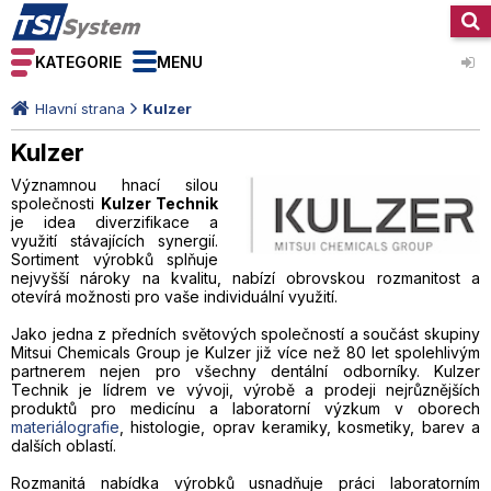
KATEGORIE
MENU
Hlavní strana
Kulzer
Kulzer
Významnou hnací silou
společnosti
Kulzer Technik
je idea diverzifikace a
využití stávajících synergií.
Sortiment výrobků splňuje
nejvyšší nároky na kvalitu, nabízí obrovskou rozmanitost a
otevírá možnosti pro vaše individuální využití.
Jako jedna z předních světových společností a součást skupiny
Mitsui Chemicals Group je Kulzer již více než 80 let spolehlivým
partnerem nejen pro všechny dentální odborníky. Kulzer
Technik je lídrem ve vývoji, výrobě a prodeji nejrůznějších
produktů pro medicínu a laboratorní výzkum v oborech
materiálografie
, histologie, oprav keramiky, kosmetiky, barev a
dalších oblastí.
Rozmanitá nabídka výrobků usnadňuje práci laboratorním