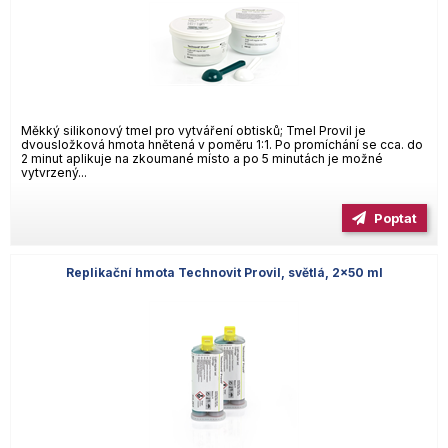
Měkký silikonový tmel pro vytváření obtisků; Tmel Provil je
dvousložková hmota hnětená v poměru 1:1. Po promíchání se cca. do
2 minut aplikuje na zkoumané místo a po 5 minutách je možné
vytvrzený...
Poptat
Replikační hmota Technovit Provil, světlá, 2×50 ml