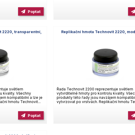
Poptat
t 2220, transparentní,
Replikační hmota Technovit 2220, mod
ntuje světlem
Řada Technovit 2200 reprezentuje světlem
u kvality. Všechny
vytvrditelné hmoty pro kontrolu kvality. Vše
em kompatibilní a lze je
produkty této řady jsou navzájem kompatibiln
ační hmotu Technovit...
vytvrzovat po vrstvách. Replikační hmotu Tec
Poptat