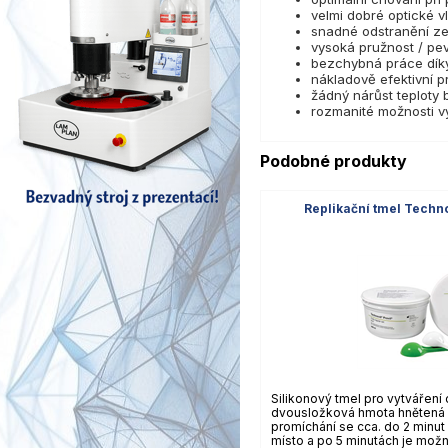
velmi dobré optické vl
snadné odstranění z
vysoká pružnost / pe
bezchybná práce díky
nákladově efektivní 
žádný nárůst teploty
rozmanité možnosti v
Podobné produkty
Replikační tmel Techno
Silikonový tmel pro vytváření 
dvousložková hmota hnětená v
promíchání se cca. do 2 minut
místo a po 5 minutách je možn