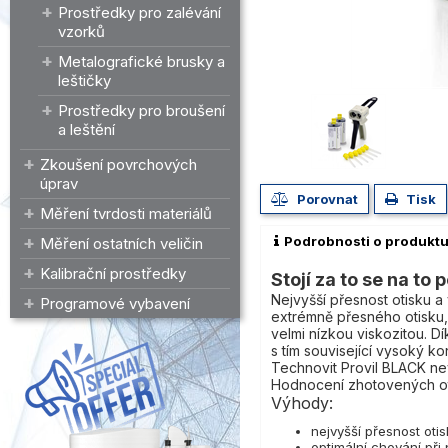
Prostředky pro zalévání
vzorků
Metalografické brusky a
leštičky
Prostředky pro broušení
a leštění
Zkoušení povrchových
úprav
Porovnat
Tisk
Měření tvrdosti materiálů
Podrobnosti o produkt
Měření ostatních veličin
Kalibrační prostředky
Stojí za to se na to 
Nejvyšší přesnost otisku 
Programové vybavení
extrémně přesného otisku,
velmi nízkou viskozitou. D
s tím související vysoký ko
Technovit Provil BLACK nev
Hodnocení zhotovených oti
Výhody:
nejvyšší přesnost oti
optimální chování při 