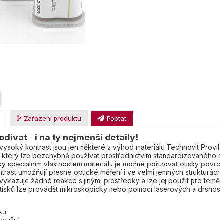
u
Zařazení produktu
Poptat
podívat - i na ty nejmenší detaily!
a vysoký kontrast jsou jen některé z výhod materiálu Technovit Pr
 který lze bezchybně používat prostřednictvím standardizovaného sy
íky speciálním vlastnostem materiálu je možné pořizovat otisky povrc
ntrast umožňují přesné optické měření i ve velmi jemných strukturách
ykazuje žádné reakce s jinými prostředky a lze jej použít pro témě
sků lze provádět mikroskopicky nebo pomocí laserových a drsnost m
sku
použití