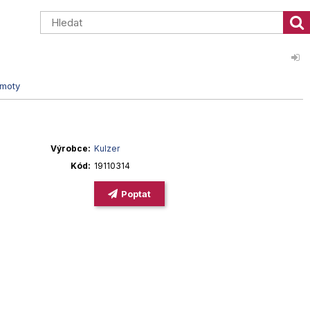
hmoty
Výrobce
Kulzer
Kód
19110314
Poptat