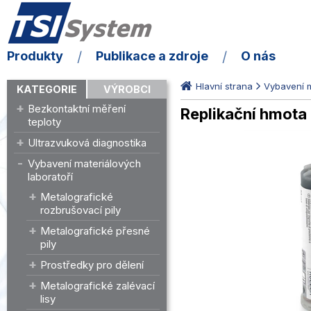
Produkty
Publikace a zdroje
O nás
Hlavní strana
Vybavení m
KATEGORIE
VÝROBCI
Bezkontaktní měření
Replikační hmota 
teploty
Ultrazvuková diagnostika
Vybavení materiálových
laboratoří
Metalografické
rozbrušovací pily
Metalografické přesné
pily
Prostředky pro dělení
Metalografické zalévací
lisy