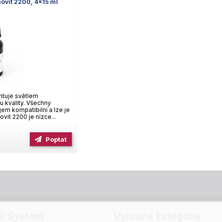
ovit 2200, 4×15 ml
ntuje světlem
u kvality. Všechny
em kompatibilní a lze je
vit 2200 je nízce...
Poptat
SI System
Vybrané kategorie