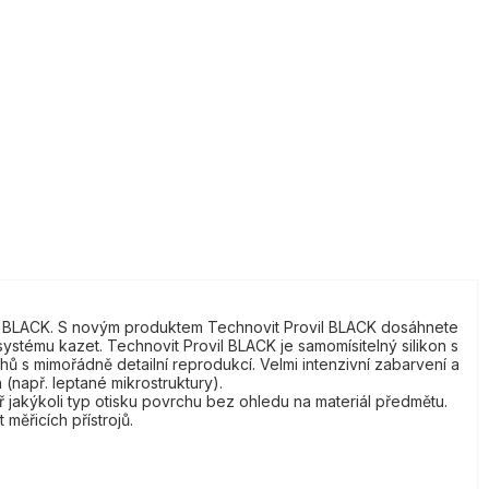
ovil BLACK. S novým produktem Technovit Provil BLACK dosáhnete
stému kazet. Technovit Provil BLACK je samomísitelný silikon s
hů s mimořádně detailní reprodukcí. Velmi intenzivní zabarvení a
 (např. leptané mikrostruktury).
ř jakýkoli typ otisku povrchu bez ohledu na materiál předmětu.
ěřicích přístrojů.