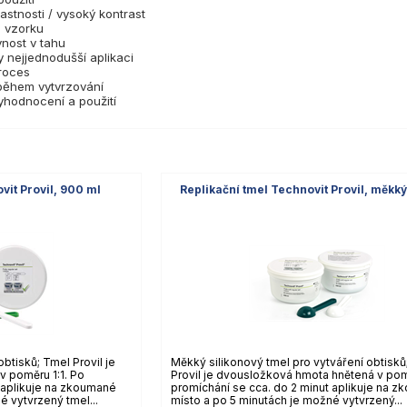
astnosti / vysoký kontrast
e vzorku
vnost v tahu
 nejjednodušší aplikaci
proces
 během vytvrzování
yhodnocení a použití
vit Provil, 900 ml
Replikační tmel Technovit Provil, měkk
obtisků; Tmel Provil je
Měkký silikonový tmel pro vytváření obtisků
 poměru 1:1. Po
Provil je dvousložková hmota hnětená v pomě
 aplikuje na zkoumané
promíchání se cca. do 2 minut aplikuje na 
é vytvrzený tmel...
místo a po 5 minutách je možné vytvrzený...