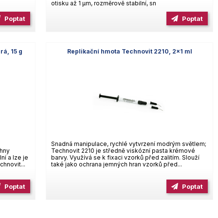
otisku až 1 µm, rozměrově stabilní, sn
Poptat
Poptat
rá, 15 g
Replikační hmota Technovit 2210, 2×1 ml
Snadná manipulace, rychlé vytvrzení modrým světlem;
chny
Technovit 2210 je středně viskózní pasta krémové
í a lze je
barvy. Využívá se k fixaci vzorků před zalitím. Slouží
hnovit...
také jako ochrana jemných hran vzorků před...
Poptat
Poptat