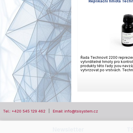
Replikační hmota Techn
Řada Technovit 2200 repreze
vytvrditelné hmoty pro kontrol
produkty této řady jsou navzáj
vytvrzovat po vrstvách. Techno
Tel.: +420 545 129 462
Email: info@tsisystem.cz
Newsletter
T