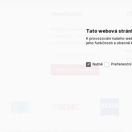
Newsletter
T
O 
Získejte pravidelný přehled
Tato webová strán
Po
o novinkách, akcích a know-how
K provozování našeho web
v oboru měřicí a laboratorní techniky.
Na
jeho funkčnosti a obecně k
Ka
Ko
Nutné
Preferenční
PŘIHLÁSIT K ODBĚRU
TSI System s.r.o. – špičkové měřicí technologie a laboratorní vybavení