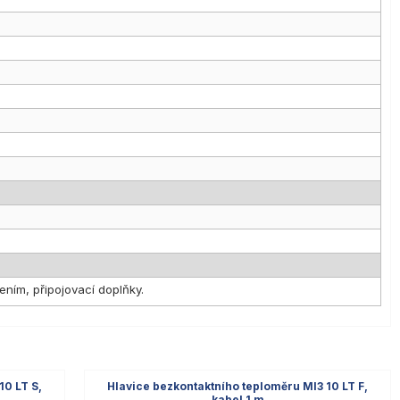
ním, připojovací doplňky.
10 LT S,
Hlavice bezkontaktního teploměru MI3 10 LT F,
kabel 1 m