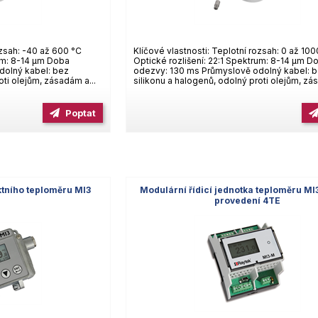
ozsah: -40 až 600 °C
Klíčové vlastnosti: Teplotní rozsah: 0 až 10
rum: 8-14 µm Doba
Optické rozlišení: 22:1 Spektrum: 8-14 µm D
dolný kabel: bez
odezvy: 130 ms Průmyslově odolný kabel: 
oti olejům, zásadám a...
silikonu a halogenů, odolný proti olejům, zá
Poptat
ktního teploměru MI3
Modulární řídicí jednotka teploměru MI
provedení 4TE