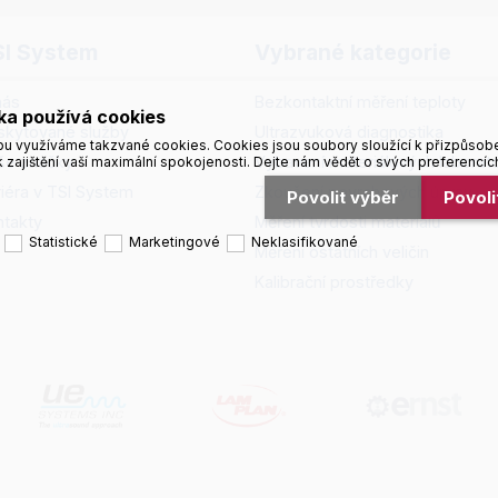
SI System
Vybrané kategorie
nás
Bezkontaktní měření teploty
ka používá cookies
skytované služby
Ultrazvuková diagnostika
u využíváme takzvané cookies. Cookies jsou soubory sloužící k přizpůsob
še značky
Vybavení materiálových laborato
 zajištění vaší maximální spokojenosti. Dejte nám vědět o svých preferencíc
riéra v TSI System
Zkoušení povrchových úprav
Povolit výběr
Povol
ntakty
Měření tvrdosti materiálů
Statistické
Marketingové
Neklasifikované
Měření ostatních veličin
Kalibrační prostředky