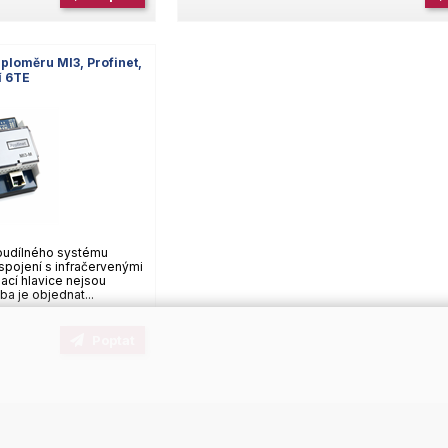
eploměru MI3, Profinet,
í 6TE
voudílného systému
 spojení s infračervenými
ací hlavice nejsou
ba je objednat...
Poptat