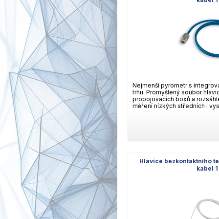
Nejmenší pyrometr s integrov
trhu. Promyšlený soubor hlavi
propojovacích boxů a rozsáhlé
měření nízkých středních i vys
Hlavice bezkontaktního t
kabel 