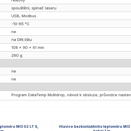
reléový
spouštění, spínač laseru
USB, Modbus
-10-65 °C
ne
na DIN lištu
108 x 90 x 61 mm
260 g
ne
ne
Program DataTemp Multidrop, návod k obsluze, průvodce nastave
eploměru MI3 02 LT S,
Hlavice bezkontaktního teploměru MI3 
1 m
kabel 1 m