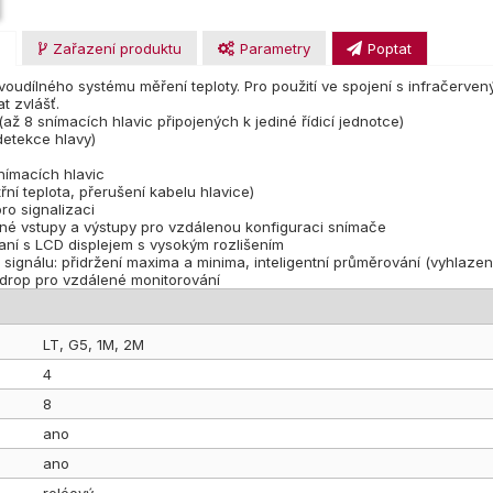
u
Zařazení produktu
Parametry
Poptat
dvoudílného systému měření teploty. Pro použití ve spojení s infračerven
t zvlášť.
až 8 snímacích hlavic připojených k jediné řídicí jednotce)
detekce hlavy)
nímacích hlavic
ní teplota, přerušení kabelu hlavice)
ro signalizaci
lné vstupy a výstupy pro vzdálenou konfiguraci snímače
hraní s LCD displejem s vysokým rozlišením
 signálu: přidržení maxima a minima, inteligentní průměrování (vyhlaze
drop pro vzdálené monitorování
LT, G5, 1M, 2M
4
8
ano
ano