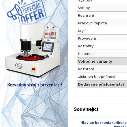
Výstupy
Vstupy
Rozhraní
Pracovní teplota
Krytí
Provedení
Rozměry
Hmotnost
Volitelné varianty
Rozhraní
Jiskrová bezpečnost
Dodávané příslušenství
Související
Hlavice bezkontaktního t
kabel 