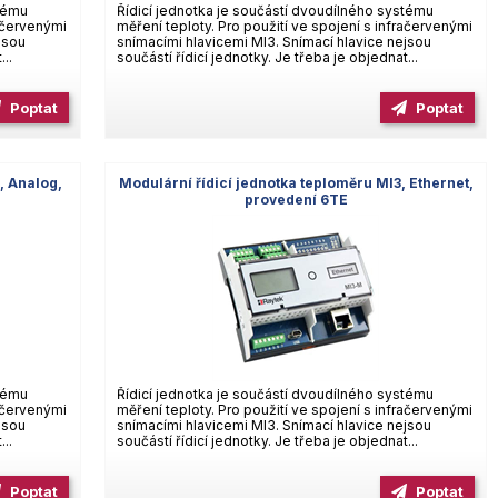
stému
Řídicí jednotka je součástí dvoudílného systému
račervenými
měření teploty. Pro použití ve spojení s infračervenými
jsou
snímacími hlavicemi MI3. Snímací hlavice nejsou
...
součástí řídicí jednotky. Je třeba je objednat...
Poptat
Poptat
, Analog,
Modulární řídicí jednotka teploměru MI3, Ethernet,
provedení 6TE
stému
Řídicí jednotka je součástí dvoudílného systému
račervenými
měření teploty. Pro použití ve spojení s infračervenými
jsou
snímacími hlavicemi MI3. Snímací hlavice nejsou
...
součástí řídicí jednotky. Je třeba je objednat...
Poptat
Poptat