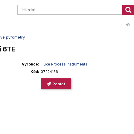
ové pyrometry
í 6TE
Výrobce
Fluke Process Instruments
Kód
07224156
Poptat