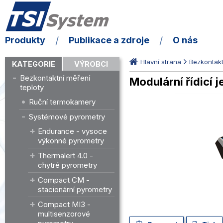
Produkty
Publikace a zdroje
O nás
Hlavní strana
Bezkontakt
KATEGORIE
VÝROBCI
Bezkontaktní měření
Modulární řídicí
teploty
Ruční termokamery
Systémové pyrometry
Endurance - vysoce
výkonné pyrometry
Thermalert 4.0 -
chytré pyrometry
Compact CM -
stacionární pyrometry
Compact MI3 -
multisenzorové