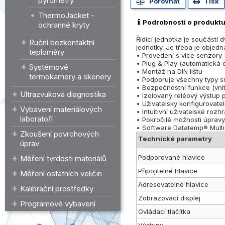
pyrometry
Porovnat
Tisk
ThermoJacket -
Podrobnosti o produkt
ochranné kryty
Řídicí jednotka je součástí 
Ruční bezkontaktní
jednotky. Je třeba je objedna
teploměry
• Provedení s více senzory (
• Plug & Play (automatická 
Systémové
• Montáž na DIN lištu
termokamery a skenery
• Podporuje všechny typy s
• Bezpečnostní funkce (vnitř
Ultrazvuková diagnostika
• Izolovaný reléový výstup p
• Uživatelsky konfigurovate
Vybavení materiálových
• Intuitivní uživatelské roz
laboratoří
• Pokročilé možnosti úpravy
• Software Datatemp® Multi
Zkoušení povrchových
Technické parametry
úprav
Podporované hlavice
Měření tvrdosti materiálů
Připojitelné hlavice
Měření ostatních veličin
Adresovatelné hlavice
Kalibrační prostředky
Zobrazovací displej
Programové vybavení
Ovládací tlačítka