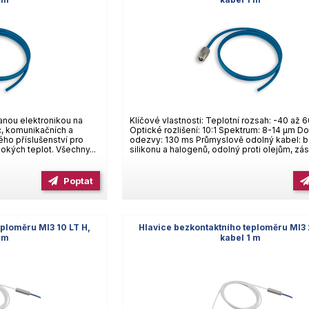
anou elektronikou na
Klíčové vlastnosti: Teplotní rozsah: -40 až 
c, komunikačních a
Optické rozlišení: 10:1 Spektrum: 8-14 µm D
ho příslušenství pro
odezvy: 130 ms Průmyslově odolný kabel: 
okých teplot. Všechny...
silikonu a halogenů, odolný proti olejům, zá
Poptat
eploměru MI3 10 LT H,
Hlavice bezkontaktního teploměru MI3 
1 m
kabel 1 m