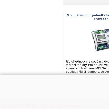
Modulární řídicí jednotka t
proveden
Řídicí jednotka je součástí d
měření teploty. Pro použití ve
snímacími hlavicemi MI3. Sním
součástí řídicí jednotky. Je tře
Tel.: +420 545 129 462
Email: info@tsisystem.cz