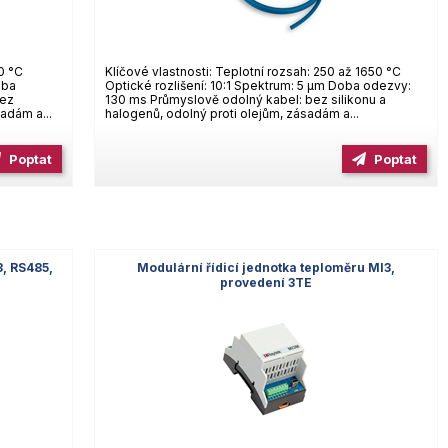
00 °C
Klíčové vlastnosti: Teplotní rozsah: 250 až 1650 °C
oba
Optické rozlišení: 10:1 Spektrum: 5 µm Doba odezvy:
bez
130 ms Průmyslově odolný kabel: bez silikonu a
sadám a...
halogenů, odolný proti olejům, zásadám a...
Poptat
Poptat
3, RS485,
Modulární řídicí jednotka teploměru MI3,
provedení 3TE