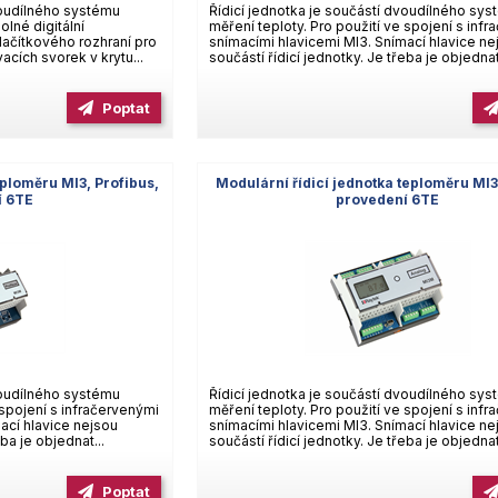
voudílného systému
Řídicí jednotka je součástí dvoudílného sy
olné digitální
měření teploty. Pro použití ve spojení s inf
lačítkového rozhraní pro
snímacími hlavicemi MI3. Snímací hlavice ne
acích svorek v krytu...
součástí řídicí jednotky. Je třeba je objednat
Poptat
eploměru MI3, Profibus,
Modulární řídicí jednotka teploměru MI3
í 6TE
provedení 6TE
voudílného systému
Řídicí jednotka je součástí dvoudílného sy
 spojení s infračervenými
měření teploty. Pro použití ve spojení s inf
ací hlavice nejsou
snímacími hlavicemi MI3. Snímací hlavice ne
ba je objednat...
součástí řídicí jednotky. Je třeba je objednat
Poptat