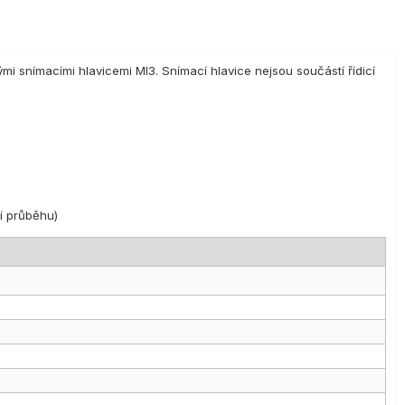
ými snímacími hlavicemi MI3. Snímací hlavice nejsou součástí řídicí
ní průběhu)