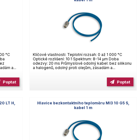
600 °C
Klíčové vlastnosti: Teplotní rozsah: 0 až 1 000 °C
oba
Optické rozlišení: 10:1 Spektrum: 8-14 µm Doba
bez
odezvy: 20 ms Průmyslově odolný kabel: bez silikonu
sadám a...
a halogenů, odolný proti olejům, zásadám a...
Poptat
Poptat
20 LT H,
Hlavice bezkontaktního teploměru MI3 10 G5 S,
kabel 1 m