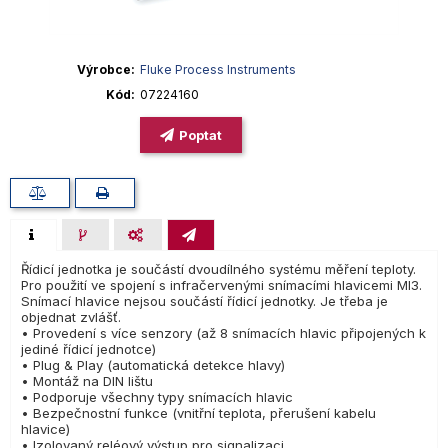
Výrobce
Fluke Process Instruments
Kód
07224160
Poptat
Řídicí jednotka je součástí dvoudílného systému měření teploty.
Pro použití ve spojení s infračervenými snímacími hlavicemi MI3.
Snímací hlavice nejsou součástí řídicí jednotky. Je třeba je
objednat zvlášť.
• Provedení s více senzory (až 8 snímacích hlavic připojených k
jediné řídicí jednotce)
• Plug & Play (automatická detekce hlavy)
• Montáž na DIN lištu
• Podporuje všechny typy snímacích hlavic
• Bezpečnostní funkce (vnitřní teplota, přerušení kabelu
hlavice)
• Izolovaný reléový výstup pro signalizaci