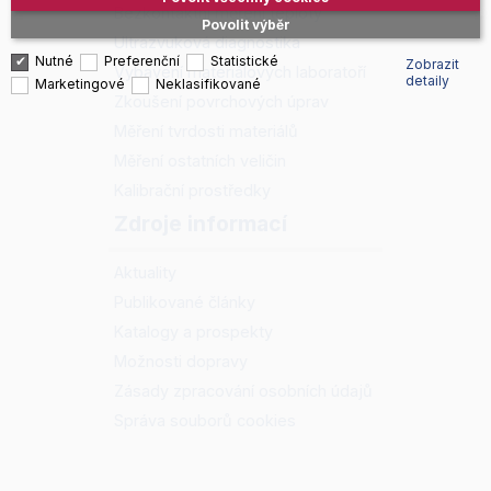
Bezkontaktní měření teploty
Povolit výběr
Ultrazvuková diagnostika
Nutné
Preferenční
Statistické
Zobrazit
Vybavení materiálových laboratoří
detaily
Marketingové
Neklasifikované
Zkoušení povrchových úprav
Měření tvrdosti materiálů
Měření ostatních veličin
Kalibrační prostředky
Zdroje informací
Aktuality
Publikované články
Katalogy a prospekty
Možnosti dopravy
Zásady zpracování osobních údajů
Správa souborů cookies