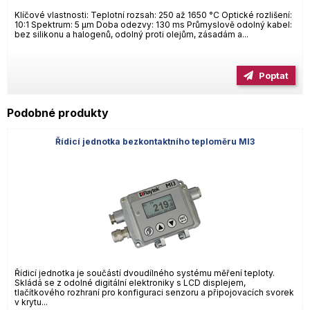
Klíčové vlastnosti: Teplotní rozsah: 250 až 1650 °C Optické rozlišení:
10:1 Spektrum: 5 µm Doba odezvy: 130 ms Průmyslově odolný kabel:
bez silikonu a halogenů, odolný proti olejům, zásadám a...
Poptat
Podobné produkty
Řídicí jednotka bezkontaktního teploměru MI3
Řídicí jednotka je součástí dvoudílného systému měření teploty.
Skládá se z odolné digitální elektroniky s LCD displejem,
tlačítkového rozhraní pro konfiguraci senzoru a připojovacích svorek
v krytu...