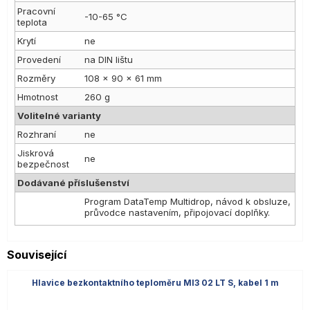
Pracovní
-10-65 °C
teplota
Krytí
ne
Provedení
na DIN lištu
Rozměry
108 x 90 x 61 mm
Hmotnost
260 g
Volitelné varianty
Rozhraní
ne
Jiskrová
ne
bezpečnost
Dodávané příslušenství
Program DataTemp Multidrop, návod k obsluze,
průvodce nastavením, připojovací doplňky.
Související
Hlavice bezkontaktního teploměru MI3 02 LT S, kabel 1 m