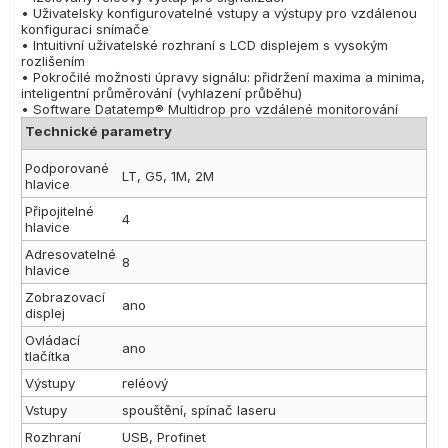
• Uživatelsky konfigurovatelné vstupy a výstupy pro vzdálenou
konfiguraci snímače
• Intuitivní uživatelské rozhraní s LCD displejem s vysokým
rozlišením
• Pokročilé možnosti úpravy signálu: přidržení maxima a minima,
inteligentní průměrování (vyhlazení průběhu)
• Software Datatemp® Multidrop pro vzdálené monitorování
Technické parametry
Podporované
LT, G5, 1M, 2M
hlavice
Připojitelné
4
hlavice
Adresovatelné
8
hlavice
Zobrazovací
ano
displej
Ovládací
ano
tlačítka
Výstupy
reléový
Vstupy
spouštění, spínač laseru
Rozhraní
USB, Profinet