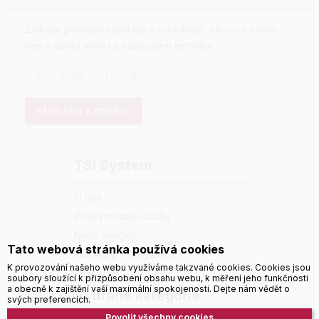
Získejte pravidelný přehled o novinkách, akcích a know-
how v oboru měřicí a laboratorní techniky.
PŘIHLÁSIT K ODBĚRU
TSI System
O nás
Poskytované služby
Naše značky
Tato webová stránka používá cookies
Kariéra v TSI System
K provozování našeho webu využíváme takzvané cookies. Cookies jsou
Kontakty
soubory sloužící k přizpůsobení obsahu webu, k měření jeho funkčnosti
a obecně k zajištění vaší maximální spokojenosti. Dejte nám vědět o
Vybrané kategorie
svých preferencích.
Povolit všechny cookies