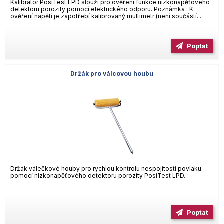
Kalibrátor PosiTest LPD slouží pro ověření funkce nízkonapěťového
detektoru porozity pomocí elektrického odporu. Poznámka : K
ověření napětí je zapotřebí kalibrovaný multimetr (není součástí...
Poptat
Držák pro válcovou houbu
Držák válečkové houby pro rychlou kontrolu nespojitostí povlaku
pomocí nízkonapěťového detektoru porozity PosiTest LPD.
Poptat