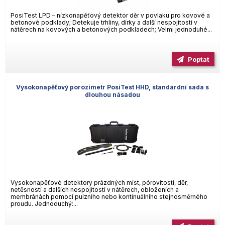
PosiTest LPD – nízkonapěťový detektor děr v povlaku pro kovové a
betonové podklady; Detekuje trhliny, dírky a další nespojitosti v
nátěrech na kovových a betonových podkladech; Velmi jednoduhé...
Poptat
Vysokonapěťový porozimetr PosiTest HHD, standardní sada s
dlouhou násadou
Vysokonapěťové detektory prázdných míst, pórovitosti, děr,
netěsností a dalších nespojitostí v nátěrech, obloženích a
membránách pomocí pulzního nebo kontinuálního stejnosměrného
proudu. Jednoduchý:...