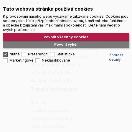
Kariéra v TSI System
Tato webová stránka používá cookies
Kontakty
K provozování našeho webu využíváme takzvané cookies. Cookies jsou
Vybrané kategorie
soubory sloužící k přizpůsobení obsahu webu, k měření jeho funkčnosti
a obecně k zajištění vaší maximální spokojenosti. Dejte nám vědět o
svých preferencích.
Bezkontaktní měření teploty
Povolit všechny cookies
Ultrazvuková diagnostika
Povolit výběr
Vybavení materiálových laboratoří
Nutné
Preferenční
Statistické
Zobrazit
Zkoušení povrchových úprav
detaily
Marketingové
Neklasifikované
Měření tvrdosti materiálů
Měření ostatních veličin
Kalibrační prostředky
Zdroje informací
Aktuality
Publikované články
Katalogy a prospekty
Možnosti dopravy