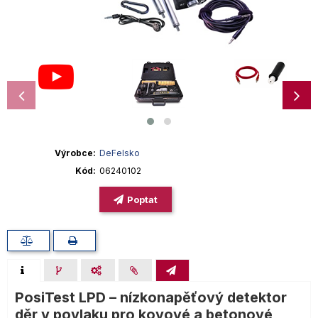
Výrobce
DeFelsko
Kód
06240102
Poptat
PosiTest LPD – nízkonapěťový detektor
děr v povlaku pro kovové a betonové