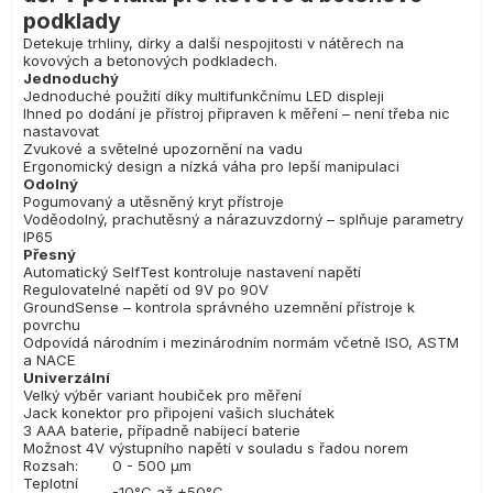
podklady
Detekuje trhliny, dírky a další nespojitosti v nátěrech na
kovových a betonových podkladech.
Jednoduchý
Jednoduché použití díky multifunkčnímu LED displeji
Ihned po dodání je přístroj připraven k měření – není třeba nic
nastavovat
Zvukové a světelné upozornění na vadu
Ergonomický design a nízká váha pro lepší manipulaci
Odolný
Pogumovaný a utěsněný kryt přístroje
Voděodolný, prachutěsný a nárazuvzdorný – splňuje parametry
IP65
Přesný
Automatický SelfTest kontroluje nastavení napětí
Regulovatelné napětí od 9V po 90V
GroundSense – kontrola správného uzemnění přístroje k
povrchu
Odpovídá národním i mezinárodním normám včetně ISO, ASTM
a NACE
Univerzální
Velký výběr variant houbiček pro měření
Jack konektor pro připojení vašich sluchátek
3 AAA baterie, případně nabíjecí baterie
Možnost 4V výstupního napětí v souladu s řadou norem
Rozsah:
0 - 500 µm
Teplotní
-10°C až +50°C