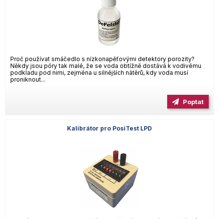
Proč používat smáčedlo s nízkonapěťovými detektory porozity?
Někdy jsou póry tak malé, že se voda obtížně dostává k vodivému
podkladu pod nimi, zejména u silnějších nátěrů, kdy voda musí
proniknout...
Poptat
Kalibrátor pro PosiTest LPD