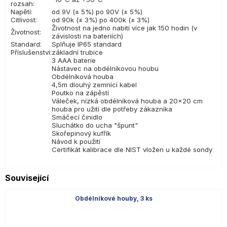
rozsah:
Napětí:
od 9V (± 5%) po 90V (± 5%)
Citlivost:
od 90k (± 3%) po 400k (± 3%)
Životnost na jedno nabití více jak 150 hodin (v
Životnost:
závislosti na bateriích)
Standard:
Splňuje IP65 standard
Příslušenství:
základní trubice
3 AAA baterie
Nástavec na obdélníkovou houbu
Obdélníková houba
4,5m dlouhý zemnící kabel
Poutko na zápěstí
Váleček, nízká obdélníková houba a 20×20 cm
houba pro užití dle potřeby zákazníka
Smáčecí činidlo
Sluchátko do ucha "špunt"
Skořepinový kufřík
Návod k použití
Certifikát kalibrace dle NIST vložen u každé sondy
Související
Obdélníkové houby, 3 ks