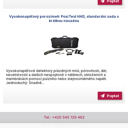
Poptat
Vysokonapěťový porozimetr PosiTest HHD, standardní sada s
krátkou násadou
Vysokonapěťové detektory prázdných míst, pórovitosti, děr,
necelistvostí a dalších nespojitostí v nátěrech, obloženích a
membránách pomocí pulzního nebo stejnosměrného napětí.
Jednoduchý: Snadné...
Poptat
Tel.: +420 545 129 462
Email: info@tsisystem.cz