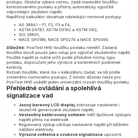
postupu. Obsluha vybere normu, zadá maximální tloušťku
kontrolovaného povlaku a přístroj automaticky vypočítá
odpovídající zkušební napětí.
Napěťový kalkulátor obsahuje následující normové postupy:
AS 3894.1 – F1, F2, F3 a F4,
ASTM D4787, ASTM D5162 a ASTM G62,
ISO 29601,
NACE SP0188, NACE SP0274 a NACE SP0490.
Důležité:
PosiTest HHD tloušťku povlaku neměří. Zadaná
tloušťka slouží pouze jako vstup pro výpočet zkušebního napětí.
Použité napětí je nutné určit podle příslušné normy, typu
povlaku, doporučení jeho výrobce a konkrétních podmínek
kontroly.
Rozsah tlouštěk, které lze v kalkulátoru zadat, se liší podle
zvoleného normového postupu. Z tohoto důvodu nelze pro
PosiTest HHD uvádět jeden univerzální rozsah tloušťky povlaku.
Přehledné ovládání a spolehlivá
signalizace vad
Jasný barevný LCD displej
zobrazuje nastavené i
skutečně generované zkušební napětí.
Vestavěný kalibrovaný voltmetr
měří špičkové výstupní
napětí přímo na elektrodě.
Regulovaný výstup udržuje nastavené napětí při běžném
zatížení elektrody.
Výrazná světelná a zvuková signalizace
upozorní