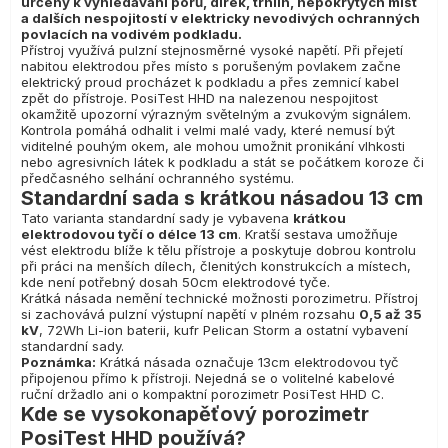
určený k vyhledávání pórů, dírek, trhlin, nepokrytých míst
a dalších nespojitostí v elektricky nevodivých ochranných
povlacích na vodivém podkladu.
Přístroj využívá pulzní stejnosměrné vysoké napětí. Při přejetí
nabitou elektrodou přes místo s porušeným povlakem začne
elektrický proud procházet k podkladu a přes zemnicí kabel
zpět do přístroje. PosiTest HHD na nalezenou nespojitost
okamžitě upozorní výrazným světelným a zvukovým signálem.
Kontrola pomáhá odhalit i velmi malé vady, které nemusí být
viditelné pouhým okem, ale mohou umožnit pronikání vlhkosti
nebo agresivních látek k podkladu a stát se počátkem koroze či
předčasného selhání ochranného systému.
Standardní sada s krátkou násadou 13 cm
Tato varianta standardní sady je vybavena
krátkou
elektrodovou tyčí o délce 13 cm
. Kratší sestava umožňuje
vést elektrodu blíže k tělu přístroje a poskytuje dobrou kontrolu
při práci na menších dílech, členitých konstrukcích a místech,
kde není potřebný dosah 50cm elektrodové tyče.
Krátká násada nemění technické možnosti porozimetru. Přístroj
si zachovává pulzní výstupní napětí v plném rozsahu
0,5 až 35
kV
, 72Wh Li-ion baterii, kufr Pelican Storm a ostatní vybavení
standardní sady.
Poznámka:
Krátká násada označuje 13cm elektrodovou tyč
připojenou přímo k přístroji. Nejedná se o volitelné kabelové
ruční držadlo ani o kompaktní porozimetr PosiTest HHD C.
Kde se vysokonapěťový porozimetr
PosiTest HHD používá?