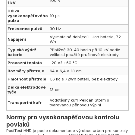
100 V
1 kV
Délka
vysokonapěťového
10 µs
pulzu
Frekvence pulzů
30 Hz
Vyjímatelná dobíjecí Li-ion baterie, 72
Napájení
Wh
Typická výdrž
Přibližně 30–40 hodin při 10 kV podle
baterie
velikosti použité pružinové elektrody
Provozní teplota
-20 až +60 °C
Rozměry přístroje
64 × 6,4 × 13 cm
Hmotnost přístroje
1,6 kg s 72Wh baterií, bez elektrody
Délka elektrodové
13 cm
tyče
Vodotěsný kufr Pelican Storm s
Transportní kufr
tvarovanou pěnovou výplní
Normy pro vysokonapěťovou kontrolu
povlaků
PosiTest HHD je podle dokumentace výrobce určen pro kontroly