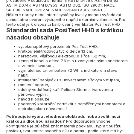
prováděné v souladu s normami ASTM D4787, ASTM D5162,
ASTM D6747, ASTM D7953, ASTM G62, ISO 29601, NACE
SP0188, NACE SP0274, NACE SP0490 a AS 3894.1.
Některé normy nebo interní systémy kvality mohou vyžadovat
samostatné ověření výstupního napětí externím voltmetrem. Pro
tento účel je k dispozici kalibrovaný verifikátor PosiTest HHD.
Standardní sada PosiTest HHD s krátkou
násadou obsahuje
vysokonapěťový porozimetr PosiTest HHD,
krátkou elektrodovou tyč o délce 13 cm,
nerezovou vějířovou elektrodu o šířce 152 mm,
zemnicí kabel o délce 7,6 m s uzamykatelným konektorem
a zemnicí svorkou,
vyjímatelnou Li-ion baterii 72 Wh s indikátorem stavu
nabití,
inteligentní nabíječku s univerzálním síťovým vstupem,
ramenní popruh,
odolný vodotěsný kufr Pelican Storm s tvarovanou
pěnovou výplní,
návod k obsluze,
podrobný kalibrační certifikát s naměřenými hodnotami a
metrologickou návazností.
Potřebujete vybrat vhodnou elektrodu nebo zvolit mezi
krátkou a dlouhou násadou?
Pro doporučení vhodné
konfigurace je důležité znát materiál podkladu, typ a tloušťku
povlaku, tvar kontrolovaného dílu a normu, podle které má být