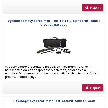
Poptat
Vysokonapěťový porozimetr PosiTest HHD, standardní sada s
dlouhou násadou
Vysokonapěťové detektory prázdných míst, pórovitosti, děr,
netěsností a dalších nespojitostí v nátěrech, obloženích a
membránách pomocí pulzního nebo kontinuálního stejnosměrného
proudu. Jednoduchý:...
Poptat
Nízkonapěťový porozimetr PosiTest LPD, základní sada