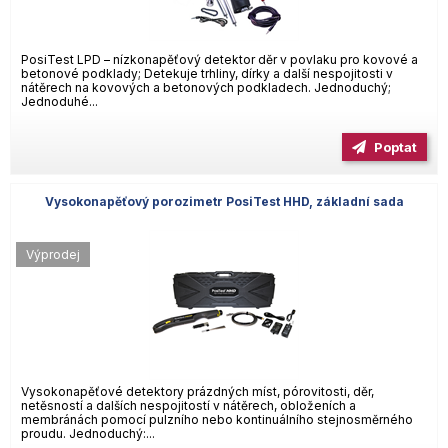
PosiTest LPD – nízkonapěťový detektor děr v povlaku pro kovové a
betonové podklady; Detekuje trhliny, dírky a další nespojitosti v
nátěrech na kovových a betonových podkladech. Jednoduchý;
Jednoduhé...
Poptat
Vysokonapěťový porozimetr PosiTest HHD, základní sada
Výprodej
Vysokonapěťové detektory prázdných míst, pórovitosti, děr,
netěsností a dalších nespojitostí v nátěrech, obloženích a
membránách pomocí pulzního nebo kontinuálního stejnosměrného
proudu. Jednoduchý:...