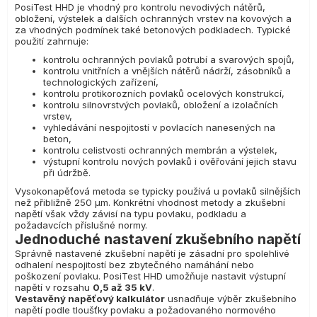
PosiTest HHD je vhodný pro kontrolu nevodivých nátěrů,
obložení, výstelek a dalších ochranných vrstev na kovových a
za vhodných podmínek také betonových podkladech. Typické
použití zahrnuje:
kontrolu ochranných povlaků potrubí a svarových spojů,
kontrolu vnitřních a vnějších nátěrů nádrží, zásobníků a
technologických zařízení,
kontrolu protikorozních povlaků ocelových konstrukcí,
kontrolu silnovrstvých povlaků, obložení a izolačních
vrstev,
vyhledávání nespojitostí v povlacích nanesených na
beton,
kontrolu celistvosti ochranných membrán a výstelek,
výstupní kontrolu nových povlaků i ověřování jejich stavu
při údržbě.
Vysokonapěťová metoda se typicky používá u povlaků silnějších
než přibližně 250 µm. Konkrétní vhodnost metody a zkušební
napětí však vždy závisí na typu povlaku, podkladu a
požadavcích příslušné normy.
Jednoduché nastavení zkušebního napětí
Správně nastavené zkušební napětí je zásadní pro spolehlivé
odhalení nespojitostí bez zbytečného namáhání nebo
poškození povlaku. PosiTest HHD umožňuje nastavit výstupní
napětí v rozsahu
0,5 až 35 kV
.
Vestavěný napěťový kalkulátor
usnadňuje výběr zkušebního
napětí podle tloušťky povlaku a požadovaného normového