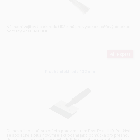
Náhradní vějířová elektroda (152 mm) pro vysokonapěťový detektor
porozity PosiTest HHD;
Poptat
Plochá elektroda 102 mm
Gumová "lopatka" pro práci s porozimetrem PosiTest HHD. Používá
se společně s pružinovými elektrodami jako pomůcka pro přesnou
detekci povlakových nespojitostí. Když detektor porozity hlásí