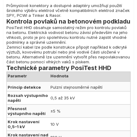
Průmyslové konektory a dostupné adaptéry umožňují použití
širokého výběru elektrod včetně kompatibilních elektrod značek
SPY, PCWI a Tinker & Rasor.
Kontrola povlaků na betonovém podkladu
PosiTest HHD obsahuje samostatný režim pro kontrolu povlaků
na betonu. Elektrická vodivost betonu závisí především na jeho
vlhkosti, proto je pro spolehlivou kontrolu nutné zajistit vhodné
podmínky a správné uzemnění.
Zemnicí kabel lze podle konstrukce připojit například k odkryté
výztuži, kovovému potrubí nebo jiné vodivé části uložené v
betonu. Alternativně lze uzemnění vytvořit přes nepovlakovanou
část betonu pomocí vlhkých vaků s pískem.
Technické parametry PosiTest HHD
Parametr
Hodnota
Princip detekce
Pulzní stejnosměrné napětí
Rozsah výstupního
0,5 až 35 kV
napětí
Přesnost
±5 %
výstupního napětí
Krok nastavení
10 V
0,5–1 kV
Krok nastavení nad