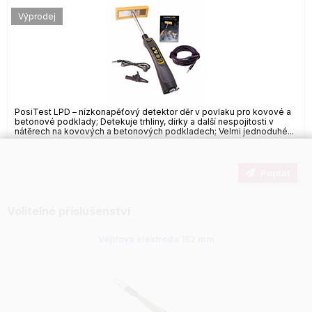
Výprodej
PosiTest LPD – nízkonapěťový detektor děr v povlaku pro kovové a
betonové podklady; Detekuje trhliny, dírky a další nespojitosti v
nátěrech na kovových a betonových podkladech; Velmi jednoduhé...
Poptat
Volitelné příslušenství
Vějířová elektroda 152 mm