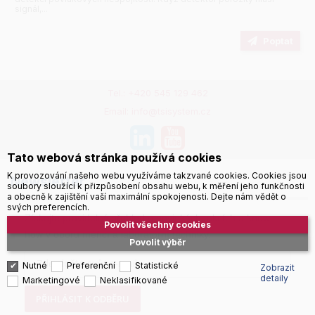
signál,...
Poptat
Tel.: +420 545 129 462
Email: info@tsisystem.cz
Tato webová stránka používá cookies
K provozování našeho webu využíváme takzvané cookies. Cookies jsou
Newsletter
soubory sloužící k přizpůsobení obsahu webu, k měření jeho funkčnosti
a obecně k zajištění vaší maximální spokojenosti. Dejte nám vědět o
svých preferencích.
Získejte pravidelný přehled o novinkách, akcích a know-
Povolit všechny cookies
how v oboru měřicí a laboratorní techniky.
Povolit výběr
Nutné
Preferenční
Statistické
Zobrazit
detaily
Marketingové
Neklasifikované
PŘIHLÁSIT K ODBĚRU