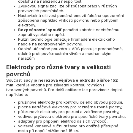
obsluhu na nalezenou nespojitost.
Zvukovou signalizaci lze přizpůsobit práci v různých
provozních podmínkách.
Nastavitelná citlivost pomáhá omezit falešná upozornění
způsobená například vlhkostí povrchu nebo pohybem
elektrody.
Bezpečnostní spoušť
pomáhá zabránit nechtěnému
zapnutí vysokého napětí.
Pulzní technologie omezuje hromadění elektrického
náboje na kontrolovaném povrchu.
Odolné utěsněné pouzdro z ABS plastu je prachotěsné,
odolné proti povětrnostním vlivům a mechanickým
nárazům.
Elektrody pro různé tvary a velikosti
povrchů
Součástí sady je
nerezová vějířová elektroda o šířce 152
mm
, která je vhodná pro základní kontrolu rovných i
tvarovaných povrchů. Pro další aplikace lze porozimetr doplnit
například o:
pružinové elektrody pro kontrolu celého obvodu potrubí,
ploché kartáčové elektrody pro rozměrné rovné plochy,
půlkruhové elektrody pro potrubí a zakřivené povrchy,
vodivou pryžovou elektrodu pro specifické tvary povrchu,
adaptéry pro připojení elektrod dalších výrobců,
volitelné kabelové ruční držadlo pro obtížně přístupná
místa při napětí nižším než 15 kV.