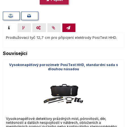
Prodlužovací tyč 12,7 cm pro připojení elektrody PosiTest HHD.
Související
Vysokonapěťový porozimetr PosiTest HHD, standardní sada s
dlouhou násadou
Vysokonapěťové detektory prázdných míst, pórovitosti, děr,
netěsností a dalších nespojitostí v nátěrech, obloženích a
membránách pomocí pulzního nebo kontinuálního stejnosměrného