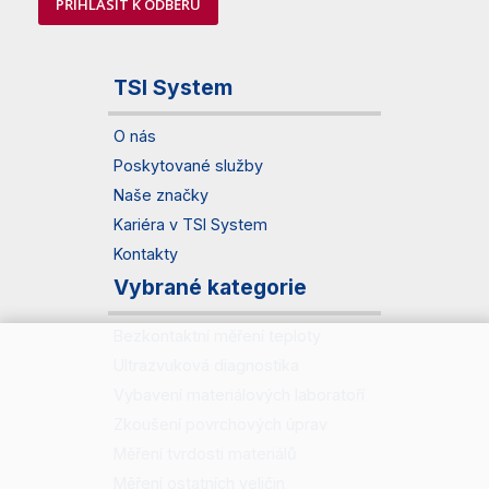
PŘIHLÁSIT K ODBĚRU
TSI System
O nás
Poskytované služby
Naše značky
Kariéra v TSI System
Kontakty
Vybrané kategorie
Bezkontaktní měření teploty
Ultrazvuková diagnostika
Vybavení materiálových laboratoří
Zkoušení povrchových úprav
Měření tvrdosti materiálů
Měření ostatních veličin