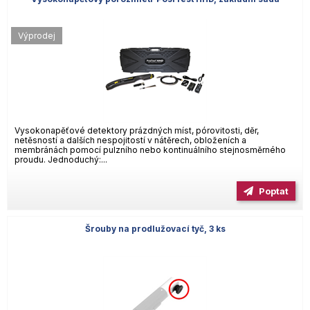
Výprodej
Vysokonapěťové detektory prázdných míst, pórovitosti, děr,
netěsností a dalších nespojitostí v nátěrech, obloženích a
membránách pomocí pulzního nebo kontinuálního stejnosměrného
proudu. Jednoduchý:...
Poptat
Šrouby na prodlužovací tyč, 3 ks