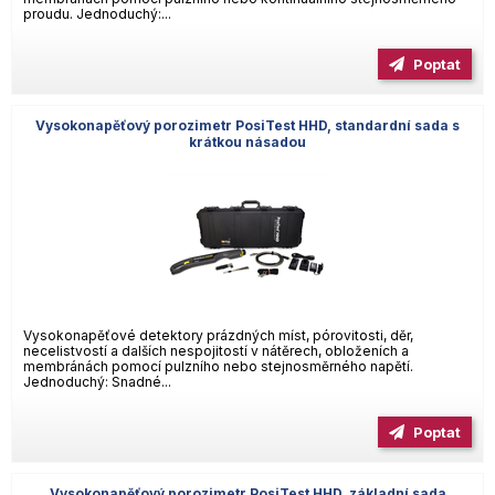
proudu. Jednoduchý:...
Poptat
Vysokonapěťový porozimetr PosiTest HHD, standardní sada s
krátkou násadou
Vysokonapěťové detektory prázdných míst, pórovitosti, děr,
necelistvostí a dalších nespojitostí v nátěrech, obloženích a
membránách pomocí pulzního nebo stejnosměrného napětí.
Jednoduchý: Snadné...
Poptat
Vysokonapěťový porozimetr PosiTest HHD, základní sada