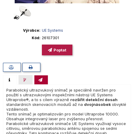
Výrobce
UE Systems
Kód
26107301
Poptat
Parabolický ultrazvukový snímač je speciálně navržen pro
použití s ultrazvukovými inspekčními nástroji UE Systems
Ultraprobe®, a to s cílem výrazně
rozšířit detekční dosah
standardních skenovacích modulů až na
dvojnásobek
obvyklé
vzdálenosti.
Tento snímač je optimalizován pro model Ultraprobe 10000.
Obsahuje integrovaný laser pro zvýšenou přesnost.
Parabolické ultrazvukové snímače UE Systems využívají vysoce
citlivou, směrovou parabolickou anténu spojenou se sedmi
převodníky. Tato kombinace rozšiřuje detekční dosah