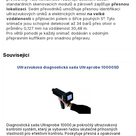
standardních skenovacích modulů a zároveň zajišťuje
přesnou
lokalizaci
. Sedm převodníků umožňuje přesnou identifikaci
ultrazvukových úniků a elektrických emisí
na velké
vzdálenosti
s přijímacím polem o šířce pouhých 5°. Tyto
snímače jsou schopné detekovat až 34 barů přes otvor o
průměru 0,127 mm na vzdálenost 30,48 m.
Pro větší pohodlí je každý snímač dodáván s odolným
přepravním kufříkem pro snadnou přepravu.
Související
Ultrazvuková diagnostická sada Ultraprobe 10000SD
Diagnostická sada Ultraprobe 10000 je pokročilý ultrazvukový
kontrolní systém, který je vybaven řadou skutečně přínosných
vlastností pro efektivní kontrolu. Poskytuje přesná a opakovaně