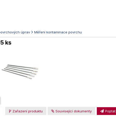
povrchových úprav
Měření kontaminace povrchu
5 ks
u
Zařazení produktu
Související dokumenty
Poptat