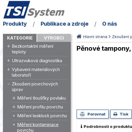
Produkty
Publikace a zdroje
O nás
Hlavní strana
Zkoušení 
KATEGORIE
VÝROBCI
Bezkontaktní měření
Pěnové tampony, 
teploty
Ultrazvuková diagnostika
Vybavení materiálových
laboratoří
Zkoušení povrchových
úprav
Měření tloušťky povlaku
Měření profilu povrchu
Porovnat
Tisk
Měření lesklosti povrchu
Měření kontaminace
Podrobnosti o produkt
povrchu