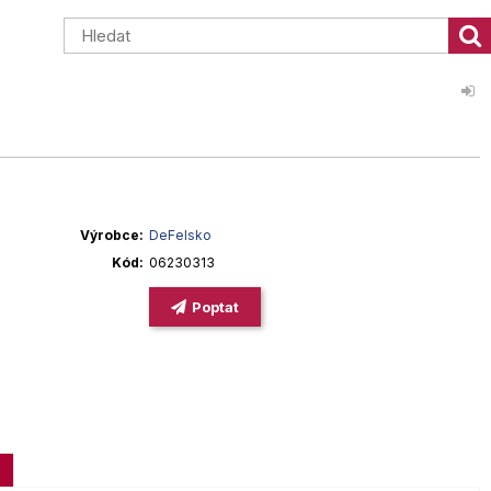
Výrobce
DeFelsko
Kód
06230313
Poptat