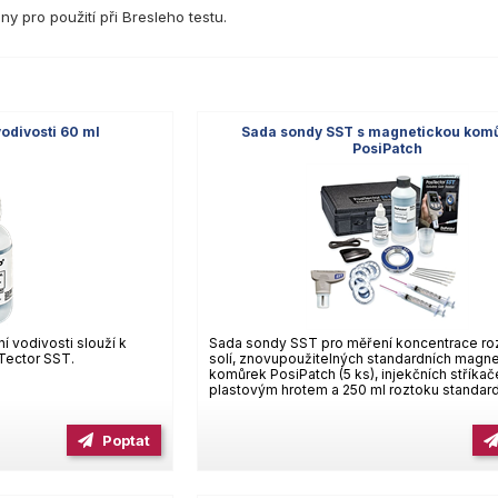
 pro použití při Bresleho testu.
odivosti 60 ml
Sada sondy SST s magnetickou kom
PosiPatch
í vodivosti slouží k
Sada sondy SST pro měření koncentrace ro
Tector SST.
solí, znovupoužitelných standardních magn
komůrek PosiPatch (5 ks), injekčních stříkač
plastovým hrotem a 250 ml roztoku standardn
Poptat