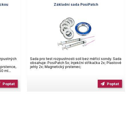
ickou
Základní sada PosiPatch
zpustných
Sada pro test rozpustnosti solí bez měřící sondy. Sada
k
obsahuje: PosiPatch 5x; Injekční stříkačka 2x; Plastové
 prstence,
jehly 2x; Magnetický prstenec;
0 ml...
Poptat
Poptat