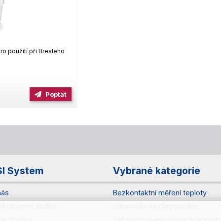
ro použití při Bresleho
Poptat
SI System
Vybrané kategorie
nás
Bezkontaktní měření teploty
skytované služby
Ultrazvuková diagnostika
še značky
Vybavení materiálových laborato