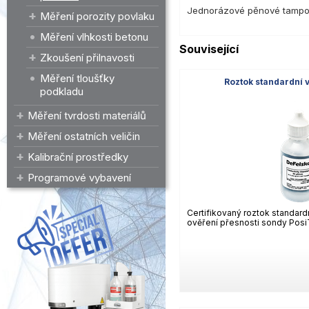
Jednorázové pěnové tampony
Měření porozity povlaku
Měření vlhkosti betonu
Související
Zkoušení přilnavosti
Měření tloušťky
Roztok standardní v
podkladu
Měření tvrdosti materiálů
Měření ostatních veličin
Kalibrační prostředky
Programové vybavení
Certifikovaný roztok standardn
ověření přesnosti sondy Posi