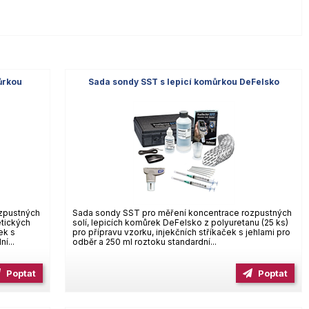
ůrkou
Sada sondy SST s lepicí komůrkou DeFelsko
zpustných
Sada sondy SST pro měření koncentrace rozpustných
etických
solí, lepicích komůrek DeFelsko z polyuretanu (25 ks)
ek s
pro přípravu vzorku, injekčních stříkaček s jehlami pro
í...
odběr a 250 ml roztoku standardní...
Poptat
Poptat