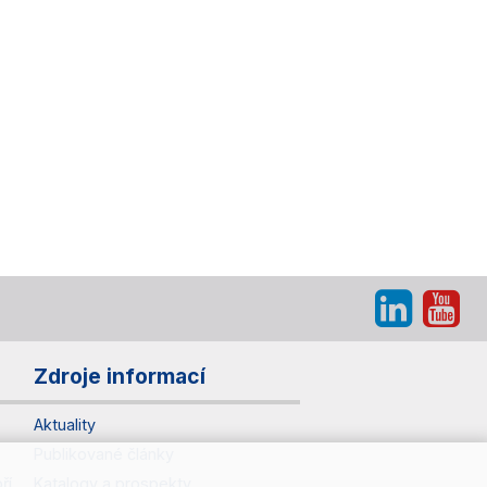
Zdroje informací
Aktuality
Publikované články
ří
Katalogy a prospekty