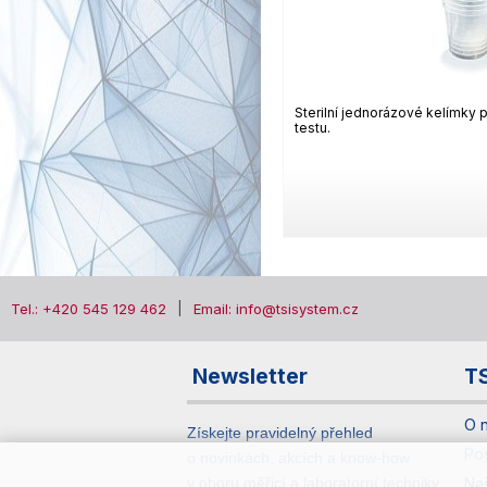
Sterilní jednorázové kelímky p
testu.
Tel.: +420 545 129 462
Email: info@tsisystem.cz
Newsletter
T
O 
Získejte pravidelný přehled
Po
o novinkách, akcích a know-how
v oboru měřicí a laboratorní techniky.
Na