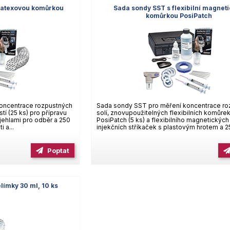
 latexovou komůrkou
Sada sondy SST s flexibilní magnet
komůrkou PosiPatch
oncentrace rozpustných
Sada sondy SST pro měření koncentrace ro
stí (25 ks) pro přípravu
solí, znovupoužitelných flexibilních komůre
 jehlami pro odběr a 250
PosiPatch (5 ks) a flexibilního magnetických
 a...
injekčních stříkaček s plastovým hrotem a 25
Poptat
límky 30 ml, 10 ks