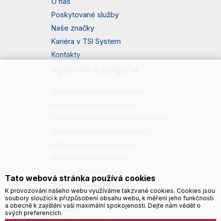
O nás
Poskytované služby
Naše značky
Kariéra v TSI System
Kontakty
Vybrané kategorie
Bezkontaktní měření teploty
Ultrazvuková diagnostika
Vybavení materiálových laboratoří
Zkoušení povrchových úprav
Měření tvrdosti materiálů
Měření ostatních veličin
Kalibrační prostředky
Tato webová stránka používá cookies
Zdroje informací
K provozování našeho webu využíváme takzvané cookies. Cookies jsou
soubory sloužící k přizpůsobení obsahu webu, k měření jeho funkčnosti
a obecně k zajištění vaší maximální spokojenosti. Dejte nám vědět o
Aktuality
svých preferencích.