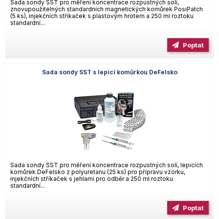
Sada sondy SST pro měření koncentrace rozpustných solí,
znovupoužitelných standardních magnetických komůrek PosiPatch
(5 ks), injekčních stříkaček s plastovým hrotem a 250 ml roztoku
standardní...
Poptat
Sada sondy SST s lepicí komůrkou DeFelsko
Sada sondy SST pro měření koncentrace rozpustných solí, lepicích
komůrek DeFelsko z polyuretanu (25 ks) pro přípravu vzorku,
injekčních stříkaček s jehlami pro odběr a 250 ml roztoku
standardní...
Poptat