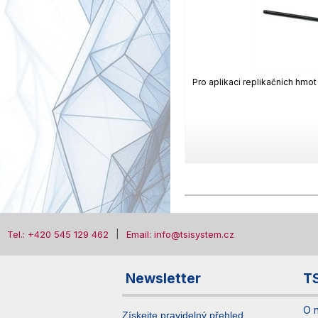
Pro aplikaci replikačních hmo
Tel.: +420 545 129 462
Email: info@tsisystem.cz
Newsletter
T
O 
Získejte pravidelný přehled