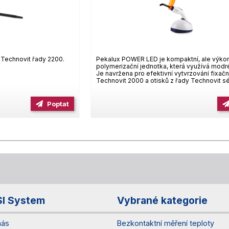
t Technovit řady 2200.
Pekalux POWER LED je kompaktní, ale výko
polymerizační jednotka, která využívá modré
Je navržena pro efektivní vytvrzování fixačn
Technovit 2000 a otisků z řady Technovit sér
Poptat
SI System
Vybrané kategorie
nás
Bezkontaktní měření teploty