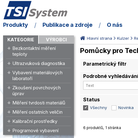
Produkty
Publikace a zdroje
O nás
Hlavní strana
Kulzer
R
KATEGORIE
VÝROBCI
Bezkontaktní měření
Pomůcky pro Tec
teploty
Ultrazvuková diagnostika
Parametrický filtr
Vybavení materiálových
Podrobné vyhledáván
laboratoří
Zkoušení povrchových
úprav
Status
Měření tvrdosti materiálů
Všechny
Novinka
Měření ostatních veličin
Kalibrační prostředky
6 produktů
1 stránka
Programové vybavení