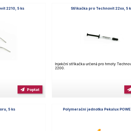
it 2210, 5 ks
Stříkačka pro Technovit 22xx, 5 
Injekční stříkačka určená pro hmoty Technov
2200.
Poptat
oru, 5 ks
Polymerační jednotka Pekalux POWE