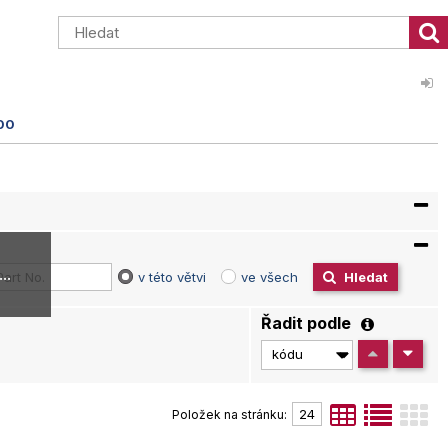
00
..
v této větvi
ve všech
Hledat
Řadit podle
Položek na stránku: