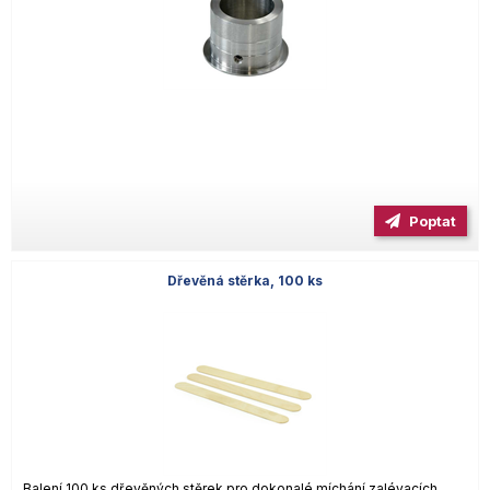
Poptat
Dřevěná stěrka, 100 ks
Balení 100 ks dřevěných stěrek pro dokonalé míchání zalévacích