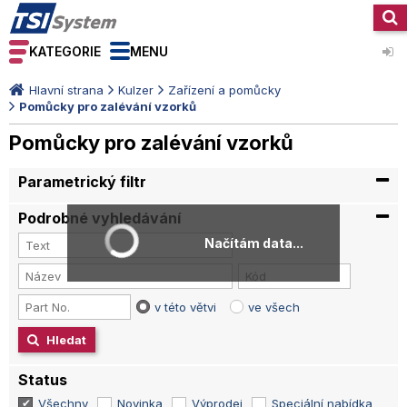
KATEGORIE
MENU
Hlavní strana
Kulzer
Zařízení a pomůcky
Pomůcky pro zalévání vzorků
Pomůcky pro zalévání vzorků
Parametrický filtr
Podrobné vyhledávání
Načítám data...
v této větvi
ve všech
Hledat
Status
Všechny
Novinka
Výprodej
Speciální nabídka