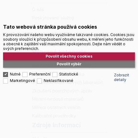
O nás
Poskytované služby
Naše značky
Tato webová stránka používá cookies
Kariéra v TSI System
K provozování našeho webu využíváme takzvané cookies. Cookies jsou
soubory sloužící k přizpůsobení obsahu webu, k měření jeho funkčnosti
Kontakty
a obecně k zajištění vaší maximální spokojenosti. Dejte nám vědět o
svých preferencích.
Vybrané kategorie
Povolit všechny cookies
Povolit výběr
Bezkontaktní měření teploty
Ultrazvuková diagnostika
Nutné
Preferenční
Statistické
Zobrazit
detaily
Marketingové
Neklasifikované
Vybavení materiálových laboratoří
Zkoušení povrchových úprav
Měření tvrdosti materiálů
Měření ostatních veličin
Kalibrační prostředky
Zdroje informací