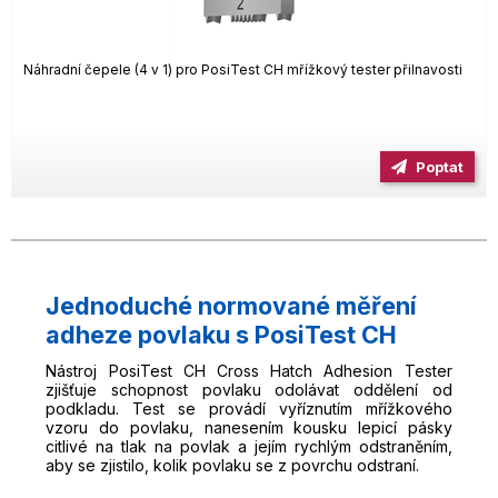
Náhradní čepele (4 v 1) pro PosiTest CH mřížkový tester přilnavosti
Poptat
Jednoduché normované měření
adheze povlaku s PosiTest CH
Nástroj PosiTest CH Cross Hatch Adhesion Tester
zjišťuje schopnost povlaku odolávat oddělení od
podkladu. Test se provádí vyříznutím mřížkového
vzoru do povlaku, nanesením kousku lepicí pásky
citlivé na tlak na povlak a jejím rychlým odstraněním,
aby se zjistilo, kolik povlaku se z povrchu odstraní.