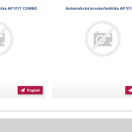
tička AP 311T COMBO
Automatická bruska/leštička AP 31
Poptat