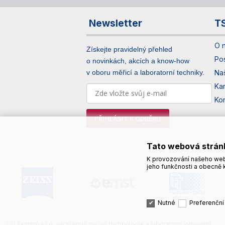
Newsletter
T
O 
Získejte pravidelný přehled
Po
o novinkách, akcích a know-how
v oboru měřicí a laboratorní techniky.
Na
Ka
Ko
PŘIHLÁSIT K ODBĚRU
Tato webová strán
K provozování našeho web
jeho funkčnosti a obecně k
Nutné
Preferenční
TSI System s.r.o. – špičkové měřicí technologie a laboratorní vybavení