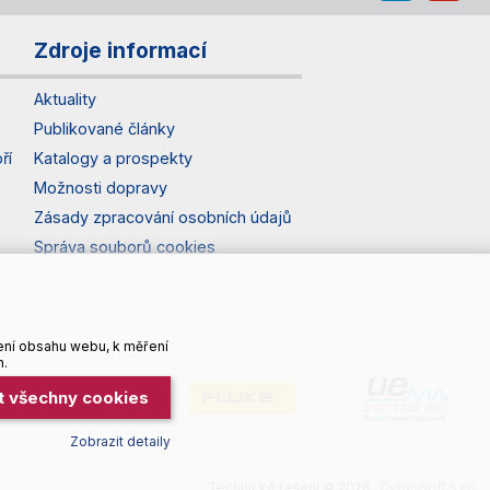
Zdroje informací
Aktuality
Publikované články
ří
Katalogy a prospekty
Možnosti dopravy
Zásady zpracování osobních údajů
Správa souborů cookies
ení obsahu webu, k měření
h.
it všechny cookies
Zobrazit detaily
Technické řešení © 2026
CyberSoft s.r.o.