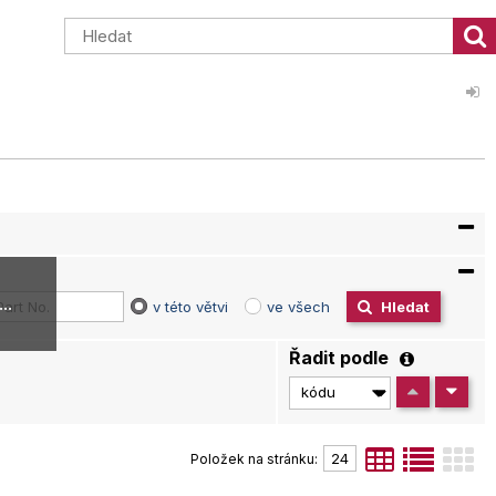
..
v této větvi
ve všech
Hledat
Řadit podle
Položek na stránku: