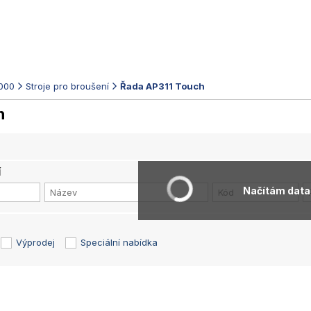
000
Stroje pro broušení
Řada AP311 Touch
h
í
Načítám data.
Výprodej
Speciální nabídka