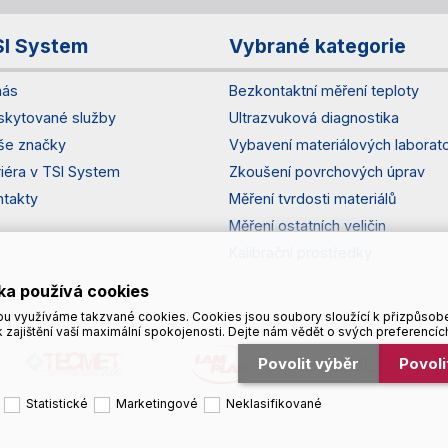
SI System
Vybrané kategorie
nás
Bezkontaktní měření teploty
skytované služby
Ultrazvuková diagnostika
še značky
Vybavení materiálových laborato
riéra v TSI System
Zkoušení povrchových úprav
ntakty
Měření tvrdosti materiálů
Měření ostatních veličin
Kalibrační prostředky
ka používá cookies
u využíváme takzvané cookies. Cookies jsou soubory sloužící k přizpůsob
 zajištění vaší maximální spokojenosti. Dejte nám vědět o svých preferencíc
Povolit výběr
Povol
Statistické
Marketingové
Neklasifikované