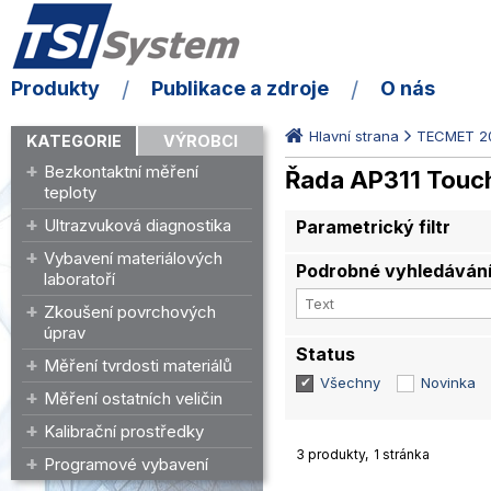
Produkty
Publikace a zdroje
O nás
Hlavní strana
TECMET 2
KATEGORIE
VÝROBCI
Bezkontaktní měření
Řada AP311 Touc
teploty
Ultrazvuková diagnostika
Parametrický filtr
Vybavení materiálových
Podrobné vyhledáván
laboratoří
Zkoušení povrchových
úprav
Status
Měření tvrdosti materiálů
Všechny
Novinka
Měření ostatních veličin
Kalibrační prostředky
3 produkty
1 stránka
Programové vybavení