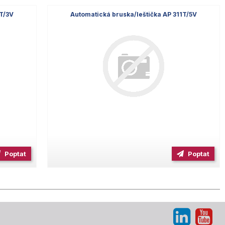
1T/3V
Automatická bruska/leštička AP 311T/5V
Poptat
Poptat