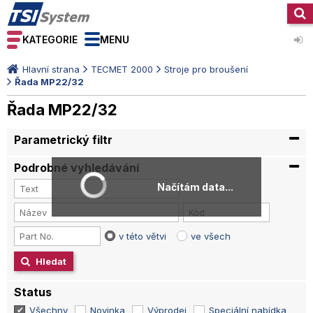
KATEGORIE
MENU
Hlavní strana
TECMET 2000
Stroje pro broušení
Řada MP22/32
Řada MP22/32
Parametrický filtr
Podrobné vyhledávání
Načítám data...
v této větvi
ve všech
Hledat
Status
Všechny
Novinka
Výprodej
Speciální nabídka