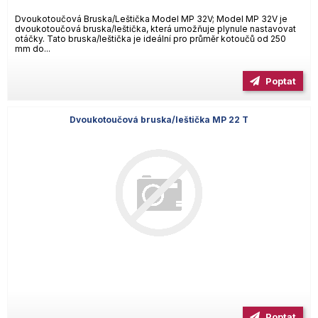
Dvoukotoučová Bruska/Leštička Model MP 32V; Model MP 32V je
dvoukotoučová bruska/leštička, která umožňuje plynule nastavovat
otáčky. Tato bruska/leštička je ideální pro průměr kotoučů od 250
mm do...
Poptat
Dvoukotoučová bruska/leštička MP 22 T
Poptat