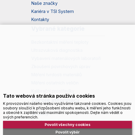
Naše značky
Kariéra v TSI System
Kontakty
Vybrané kategorie
Bezkontaktní měření teploty
Ultrazvuková diagnostika
Vybavení materiálových laboratoří
Zkoušení povrchových úprav
Měření tvrdosti materiálů
Měření ostatních veličin
Kalibrační prostředky
Tato webová stránka používá cookies
Zdroje informací
K provozování našeho webu využíváme takzvané cookies. Cookies jsou
soubory sloužící k přizpůsobení obsahu webu, k měření jeho funkčnosti
a obecně k zajištění vaší maximální spokojenosti. Dejte nám vědět o
Aktuality
svých preferencích.
Publikované články
Povolit všechny cookies
Katalogy a prospekty
Povolit výběr