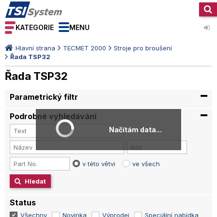
KATEGORIE
MENU
Hlavní strana
TECMET 2000
Stroje pro broušení
Řada TSP32
Řada TSP32
Parametrický filtr
Podrobné vyhledávání
Načítám data...
v této větvi
ve všech
Hledat
Status
Všechny
Novinka
Výprodej
Speciální nabídka