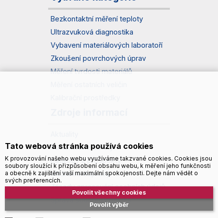
Bezkontaktní měření teploty
Ultrazvuková diagnostika
Vybavení materiálových laboratoří
Zkoušení povrchových úprav
Měření tvrdosti materiálů
Měření ostatních veličin
Kalibrační prostředky
Zdroje informací
Aktuality
Tato webová stránka používá cookies
Publikované články
K provozování našeho webu využíváme takzvané cookies. Cookies jsou
Katalogy a prospekty
soubory sloužící k přizpůsobení obsahu webu, k měření jeho funkčnosti
Možnosti dopravy
a obecně k zajištění vaší maximální spokojenosti. Dejte nám vědět o
svých preferencích.
Zásady zpracování osobních údajů
Povolit všechny cookies
Správa souborů cookies
Povolit výběr