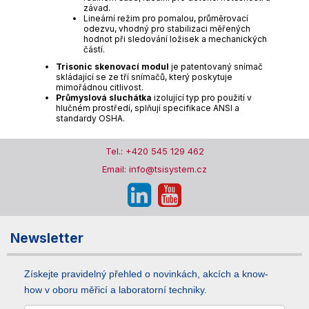
závad.
Lineární režim pro pomalou, průměrovací
odezvu, vhodný pro stabilizaci měřených
hodnot při sledování ložisek a mechanických
částí.
Trisonic skenovací modul
je patentovaný snímač
skládající se ze tří snímačů, který poskytuje
mimořádnou citlivost.
Průmyslová sluchátka
izolující typ pro použití v
hlučném prostředí, splňují specifikace ANSI a
standardy OSHA.
Tel.: +420 545 129 462
Email: info@tsisystem.cz
Newsletter
Získejte pravidelný přehled o novinkách, akcích a know-
how v oboru měřicí a laboratorní techniky.