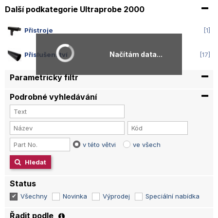
Další podkategorie Ultraprobe 2000
Přístroje
1
Načítám data...
Příslušenství
17
Parametrický filtr
Podrobné vyhledávání
v této větvi
ve všech
Hledat
Status
Všechny
Novinka
Výprodej
Speciální nabídka
Řadit podle