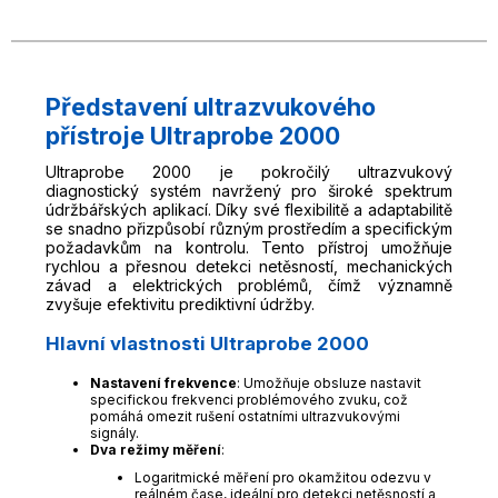
Představení ultrazvukového
přístroje Ultraprobe 2000
Ultraprobe 2000 je pokročilý ultrazvukový
diagnostický systém navržený pro široké spektrum
údržbářských aplikací. Díky své flexibilitě a adaptabilitě
se snadno přizpůsobí různým prostředím a specifickým
požadavkům na kontrolu. Tento přístroj umožňuje
rychlou a přesnou detekci netěsností, mechanických
závad a elektrických problémů, čímž významně
zvyšuje efektivitu prediktivní údržby.
Hlavní vlastnosti Ultraprobe 2000
Nastavení frekvence
: Umožňuje obsluze nastavit
specifickou frekvenci problémového zvuku, což
pomáhá omezit rušení ostatními ultrazvukovými
signály.
Dva režimy měření
:
Logaritmické měření pro okamžitou odezvu v
reálném čase, ideální pro detekci netěsností a