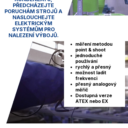
PŘEDCHÁZEJTE
PORUCHÁM STROJŮ A
NASLOUCHEJTE
ELEKTRICKÝM
SYSTÉMŮM PRO
NALEZENÍ VÝBOJŮ.
měření metodou
point & shoot
jednoduché
používání
rychlý a přesný
možnost ladit
frekvenci
přesný analogový
měřič
Dostupná verze
ATEX nebo EX