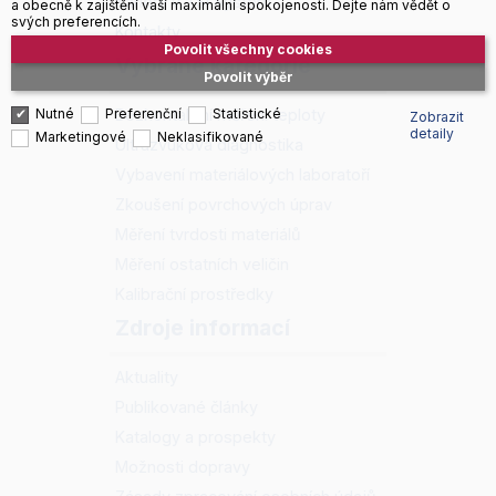
Kariéra v TSI System
a obecně k zajištění vaší maximální spokojenosti. Dejte nám vědět o
svých preferencích.
Kontakty
Povolit všechny cookies
Vybrané kategorie
Povolit výběr
Bezkontaktní měření teploty
Nutné
Preferenční
Statistické
Zobrazit
detaily
Marketingové
Neklasifikované
Ultrazvuková diagnostika
Vybavení materiálových laboratoří
Zkoušení povrchových úprav
Měření tvrdosti materiálů
Měření ostatních veličin
Kalibrační prostředky
Zdroje informací
Aktuality
Publikované články
Katalogy a prospekty
Možnosti dopravy