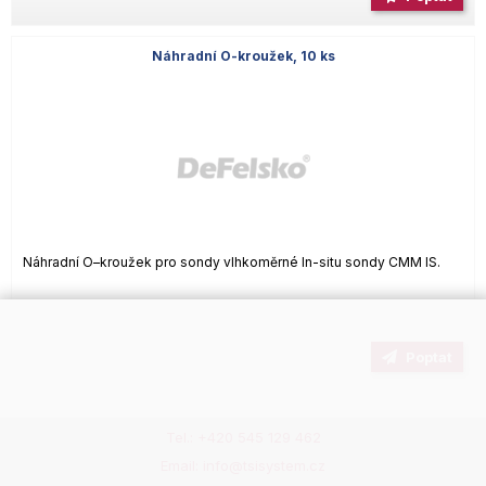
Náhradní O-kroužek, 10 ks
Náhradní O–kroužek pro sondy vlhkoměrné In-situ sondy CMM IS.
Poptat
Tel.: +420 545 129 462
Email: info@tsisystem.cz