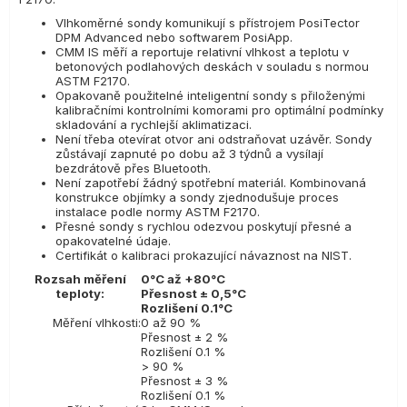
Vlhkoměrné sondy komunikují s přístrojem PosiTector
DPM Advanced nebo softwarem PosiApp.
CMM IS měří a reportuje relativní vlhkost a teplotu v
betonových podlahových deskách v souladu s normou
ASTM F2170.
Opakovaně použitelné inteligentní sondy s přiloženými
kalibračními kontrolními komorami pro optimální podmínky
skladování a rychlejší aklimatizaci.
Není třeba otevírat otvor ani odstraňovat uzávěr. Sondy
zůstávají zapnuté po dobu až 3 týdnů a vysílají
bezdrátově přes Bluetooth.
Není zapotřebí žádný spotřební materiál. Kombinovaná
konstrukce objímky a sondy zjednodušuje proces
instalace podle normy ASTM F2170.
Přesné sondy s rychlou odezvou poskytují přesné a
opakovatelné údaje.
Certifikát o kalibraci prokazující návaznost na NIST.
Rozsah měření
0°C až +80°C
teploty:
Přesnost ± 0,5°C
Rozlišení 0.1°C
Měření vlhkosti:
0 až 90 %
Přesnost ± 2 %
Rozlišení 0.1 %
> 90 %
Přesnost ± 3 %
Rozlišení 0.1 %