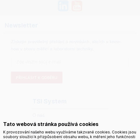
Newsletter
Získejte pravidelný přehled o novinkách, akcích a know-
how v oboru měřicí a laboratorní techniky.
PŘIHLÁSIT K ODBĚRU
TSI System
O nás
Poskytované služby
Tato webová stránka používá cookies
Naše značky
K provozování našeho webu využíváme takzvané cookies. Cookies jsou
soubory sloužící k přizpůsobení obsahu webu, k měření jeho funkčnosti