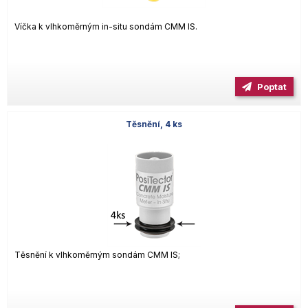
Víčka k vlhkoměrným in-situ sondám CMM IS.
Poptat
Těsnění, 4 ks
Těsnění k vlhkoměrným sondám CMM IS;