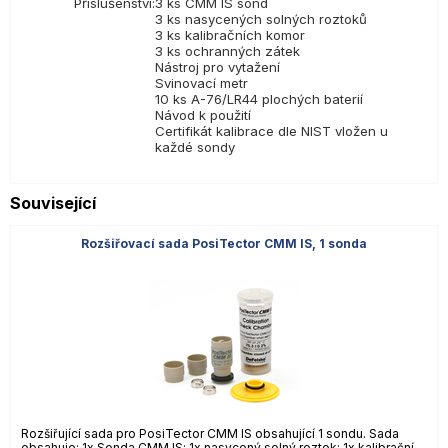
Příslušenství:
3 ks CMM IS sond
3 ks nasycených solných roztoků
3 ks kalibračních komor
3 ks ochranných zátek
Nástroj pro vytažení
Svinovací metr
10 ks A-76/LR44 plochých baterií
Návod k použití
Certifikát kalibrace dle NIST vložen u
každé sondy
Související
Rozšiřovací sada PosiTector CMM IS, 1 sonda
Rozšiřující sada pro PosiTector CMM IS obsahující 1 sondu. Sada
obsahuje: 1x Sonda CMM IS; 1x nasycený solný roztok; 1x kalibrační