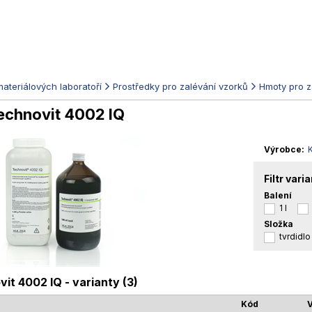
ateriálových laboratoří
Prostředky pro zalévání vzorků
Hmoty pro z
echnovit 4002 IQ
Výrobce
Filtr vari
Balení
1 l
Složka
tvrdidlo
it 4002 IQ - varianty (3)
Kód
V