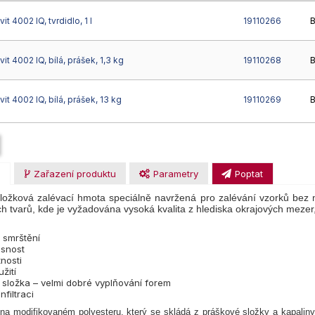
 4002 IQ, tvrdidlo, 1 l
19110266
B
t 4002 IQ, bílá, prášek, 1,3 kg
19110268
B
t 4002 IQ, bílá, prášek, 13 kg
19110269
B
u
Zařazení produktu
Parametry
Poptat
ložková zalévací hmota speciálně navržená pro zalévání vzorků bez me
h tvarů, kde je vyžadována vysoká kvalita z hlediska okrajových mezer,
 smrštění
esnost
tnosti
žití
 složka – velmi dobré vyplňování forem
nfiltraci
 na modifikovaném polyesteru, který se skládá z práškové složky a kapalin