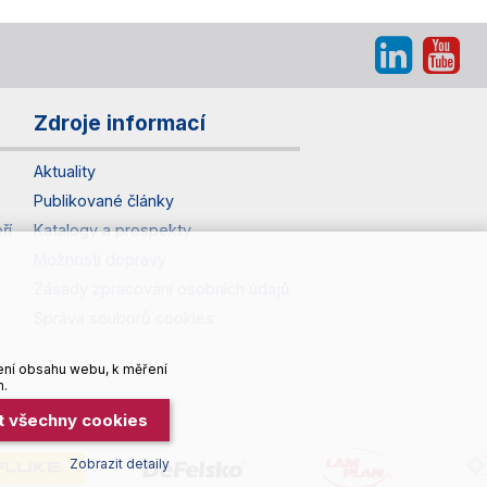
Zdroje informací
Aktuality
Publikované články
ří
Katalogy a prospekty
Možnosti dopravy
Zásady zpracování osobních údajů
Správa souborů cookies
ení obsahu webu, k měření
h.
it všechny cookies
Zobrazit detaily