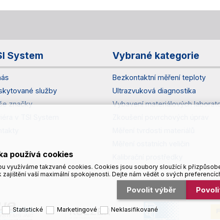
SI System
Vybrané kategorie
nás
Bezkontaktní měření teploty
skytované služby
Ultrazvuková diagnostika
še značky
Vybavení materiálových laborato
riéra v TSI System
Zkoušení povrchových úprav
ntakty
Měření tvrdosti materiálů
Měření ostatních veličin
ka používá cookies
Kalibrační prostředky
u využíváme takzvané cookies. Cookies jsou soubory sloužící k přizpůsob
 zajištění vaší maximální spokojenosti. Dejte nám vědět o svých preferencíc
Povolit výběr
Povol
Statistické
Marketingové
Neklasifikované