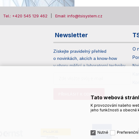
Tel.: +420 545 129 462
Email: info@tsisystem.cz
Newsletter
T
O 
Získejte pravidelný přehled
Po
o novinkách, akcích a know-how
v oboru měřicí a laboratorní techniky.
Na
Ka
Ko
PŘIHLÁSIT K ODBĚRU
Tato webová strán
K provozování našeho web
jeho funkčnosti a obecně k
Nutné
Preferenční