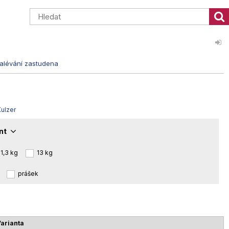
alévání zastudena
Kulzer
ant
1,3 kg
13 kg
prášek
arianta