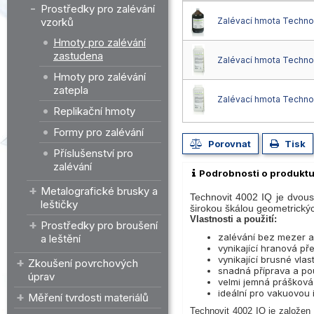
Prostředky pro zalévání
vzorků
Zalévací hmota Technovit
Hmoty pro zalévání
zastudena
Zalévací hmota Technovi
Hmoty pro zalévání
zatepla
Zalévací hmota Technovi
Replikační hmoty
Formy pro zalévání
Porovnat
Tisk
Příslušenství pro
zalévání
Podrobnosti o produkt
Metalografické brusky a
Technovit 4002 IQ je dvous
leštičky
širokou škálou geometrickýc
Vlastnosti a použití:
Prostředky pro broušení
zalévání bez mezer a
a leštění
vynikající hranová př
vynikající brusné vlas
Zkoušení povrchových
snadná příprava a pou
úprav
velmi jemná prášková
ideální pro vakuovou i
Měření tvrdosti materiálů
Technovit 4002 IQ je založen