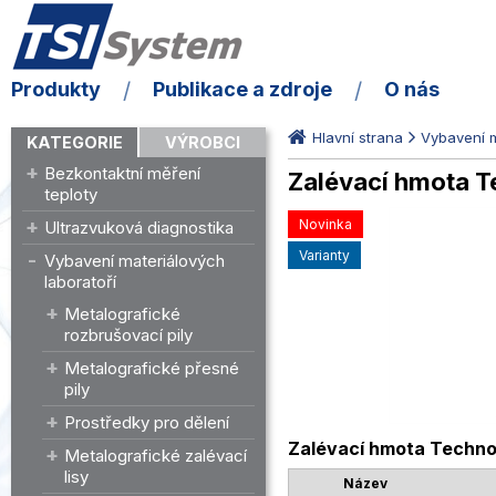
Produkty
Publikace a zdroje
O nás
Hlavní strana
Vybavení m
KATEGORIE
VÝROBCI
Bezkontaktní měření
Zalévací hmota T
teploty
Novinka
Ultrazvuková diagnostika
varianty
Vybavení materiálových
laboratoří
Metalografické
rozbrušovací pily
Metalografické přesné
pily
Prostředky pro dělení
Zalévací hmota Technov
Metalografické zalévací
lisy
Název