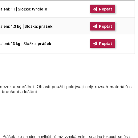
Poptat
alení:
1 l
| Složka:
tvrdidlo
Poptat
alení:
1,3 kg
| Složka:
prášek
Poptat
alení:
13 kg
| Složka:
prášek
zer a smrštění. Oblasti použití pokrývají celý rozsah materiálů s
 broušení a leštění.
y. Prášek lze snadno navlhčit, čímž vzniká velmi snadno tekoucí směs s