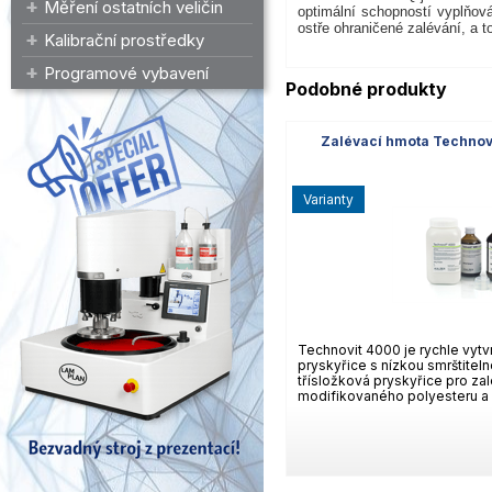
Měření ostatních veličin
optimální schopností vyplňová
ostře ohraničené zalévání, a t
Kalibrační prostředky
Programové vybavení
Podobné produkty
Zalévací hmota Technovi
varianty
Technovit 4000 je rychle vytvr
pryskyřice s nízkou smrštitel
třísložková pryskyřice pro za
modifikovaného polyesteru a