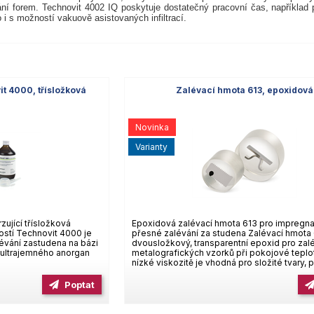
ní forem. Technovit 4002 IQ poskytuje dostatečný pracovní čas, například pro
o i s možností vakuově asistovaných infiltrací.
t 4000, třísložková
Zalévací hmota 613, epoxidová
Novinka
varianty
zující třísložková
Epoxidová zalévací hmota 613 pro impregna
ností Technovit 4000 je
přesné zalévání za studena Zalévací hmota 
lévání zastudena na bázi
dvousložkový, transparentní epoxid pro zal
 ultrajemného anorgan
metalografických vzorků při pokojové teplot
nízké viskozitě je vhodná pro složité tvary, 
Poptat