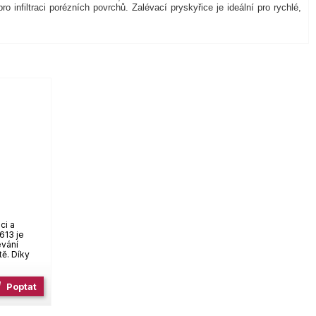
 infiltraci porézních povrchů. Zalévací pryskyřice je ideální pro rychlé,
ci a
613 je
évání
ě. Díky
p
Poptat