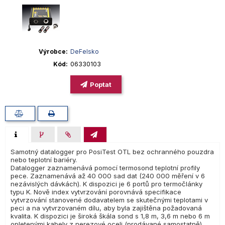
Výrobce
DeFelsko
Kód
06330103
Poptat
Samotný datalogger pro PosiTest OTL bez ochranného pouzdra
nebo teplotní bariéry.
Datalogger zaznamenává pomocí termosond teplotní profily
pece. Zaznamenává až 40 000 sad dat (240 000 měření v 6
nezávislých dávkách). K dispozici je 6 portů pro termočlánky
typu K. Nově index vytvrzování porovnává specifikace
vytvrzování stanovené dodavatelem se skutečnými teplotami v
peci a na vytvrzovaném dílu, aby byla zajištěna požadovaná
kvalita. K dispozici je široká škála sond s 1,8 m, 3,6 m nebo 6 m
opletenými kabely z nerezové oceli (prodávané samostatně).