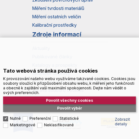
Měření tvrdosti materiálů
Měření ostatních veličin
Kalibrační prostředky
Zdroje informací
Aktuality
Publikované články
Katalogy a prospekty
Tato webová stránka používá cookies
Možnosti dopravy
K provozování našeho webu využíváme takzvané cookies. Cookies jsou
Zásady zpracování osobních údajů
soubory sloužící k přizpůsobení obsahu webu, k měření jeho funkčnosti
a obecně k zajištění vaší maximální spokojenosti. Dejte nám vědět o
Správa souborů cookies
svých preferencích.
Povolit všechny cookies
Povolit výběr
Nutné
Preferenční
Statistické
Zobrazit
detaily
Marketingové
Neklasifikované