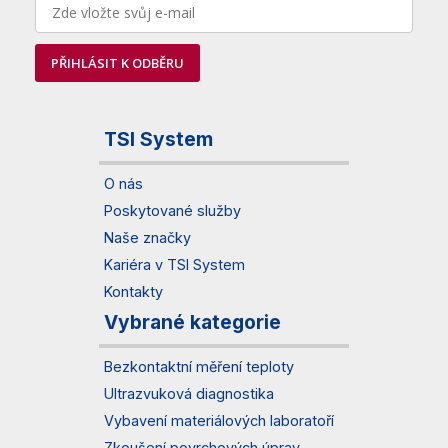
PŘIHLÁSIT K ODBĚRU
TSI System
O nás
Poskytované služby
Naše značky
Kariéra v TSI System
Kontakty
Vybrané kategorie
Bezkontaktní měření teploty
Ultrazvuková diagnostika
Vybavení materiálových laboratoří
Zkoušení povrchových úprav