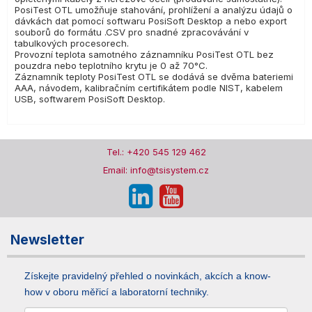
PosiTest OTL umožňuje stahování, prohlížení a analýzu údajů o
dávkách dat pomocí softwaru PosiSoft Desktop a nebo export
souborů do formátu .CSV pro snadné zpracovávání v
tabulkových procesorech.
Provozní teplota samotného záznamníku PosiTest OTL bez
pouzdra nebo teplotního krytu je 0 až 70°C.
Záznamník teploty PosiTest OTL se dodává se dvěma bateriemi
AAA, návodem, kalibračním certifikátem podle NIST, kabelem
USB, softwarem PosiSoft Desktop.
Tel.: +420 545 129 462
Email: info@tsisystem.cz
Newsletter
Získejte pravidelný přehled o novinkách, akcích a know-
how v oboru měřicí a laboratorní techniky.