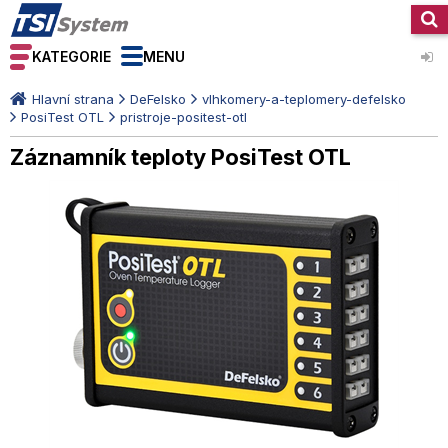
KATEGORIE
MENU
Hlavní strana
DeFelsko
vlhkomery-a-teplomery-defelsko
PosiTest OTL
pristroje-positest-otl
Záznamník teploty PosiTest OTL