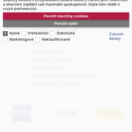
a obecně k zajištění vaší maximální spokojenosti. Dejte nám vědět o
Měření tvrdosti materiálů
svých preferencích.
Měření ostatních veličin
Povolit všechny cookies
Kalibrační prostředky
Povolit výběr
Zdroje informací
Nutné
Preferenční
Statistické
Zobrazit
detaily
Marketingové
Neklasifikované
Aktuality
Publikované články
Katalogy a prospekty
Možnosti dopravy
Zásady zpracování osobních údajů
Správa souborů cookies