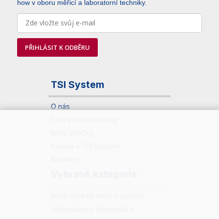
how v oboru měřicí a laboratorní techniky.
PŘIHLÁSIT K ODBĚRU
TSI System
O nás
Poskytované služby
Naše značky
Kariéra v TSI System
Kontakty
Vybrané kategorie
Bezkontaktní měření teploty
Ultrazvuková diagnostika