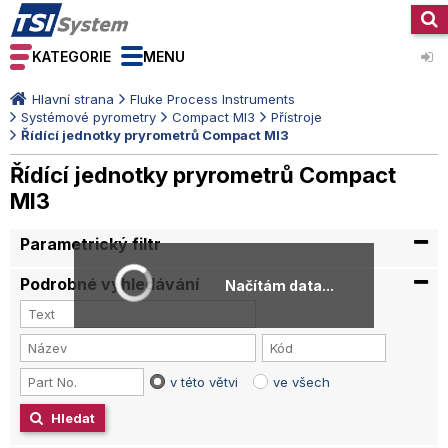
KATEGORIE
MENU
Hlavní strana
Fluke Process Instruments
Systémové pyrometry
Compact MI3
Přístroje
Řídící jednotky pryrometrů Compact MI3
Řídící jednotky pryrometrů Compact
MI3
Parametrický filtr
Podrobné vyhledávání
Načítám data...
v této větvi
ve všech
Hledat