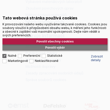
Vybavení materiálových laboratoří
Zkoušení povrchových úprav
Měření tvrdosti materiálů
Tato webová stránka používá cookies
Měření ostatních veličin
K provozování našeho webu využíváme takzvané cookies. Cookies jsou
soubory sloužící k přizpůsobení obsahu webu, k měření jeho funkčnosti
Kalibrační prostředky
a obecně k zajištění vaší maximální spokojenosti. Dejte nám vědět o
Zdroje informací
svých preferencích.
Povolit všechny cookies
Aktuality
Povolit výběr
Publikované články
Nutné
Preferenční
Statistické
Zobrazit
Katalogy a prospekty
detaily
Marketingové
Neklasifikované
Možnosti dopravy
Zásady zpracování osobních údajů
Správa souborů cookies