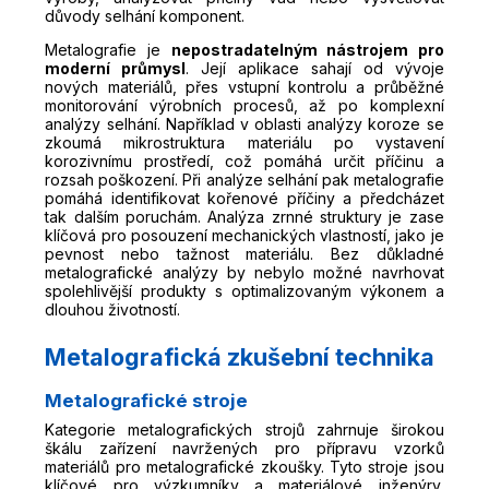
důvody selhání komponent.
Metalografie je
nepostradatelným nástrojem pro
moderní průmysl
. Její aplikace sahají od vývoje
nových materiálů, přes vstupní kontrolu a průběžné
monitorování výrobních procesů, až po komplexní
analýzy selhání. Například v oblasti analýzy koroze se
zkoumá mikrostruktura materiálu po vystavení
korozivnímu prostředí, což pomáhá určit příčinu a
rozsah poškození. Při analýze selhání pak metalografie
pomáhá identifikovat kořenové příčiny a předcházet
tak dalším poruchám. Analýza zrnné struktury je zase
klíčová pro posouzení mechanických vlastností, jako je
pevnost nebo tažnost materiálu. Bez důkladné
metalografické analýzy by nebylo možné navrhovat
spolehlivější produkty s optimalizovaným výkonem a
dlouhou životností.
Metalografická zkušební technika
Metalografické stroje
Kategorie metalografických strojů zahrnuje širokou
škálu zařízení navržených pro přípravu vzorků
materiálů pro metalografické zkoušky. Tyto stroje jsou
klíčové pro výzkumníky a materiálové inženýry,