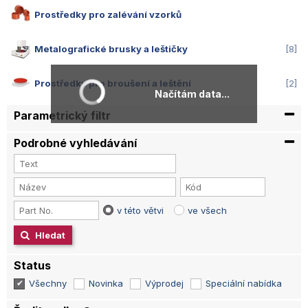
Prostředky pro zalévání vzorků
Metalografické brusky a leštičky
8
Prostředky pro broušení a leštění
2
Načítám data...
Parametrický filtr
Podrobné vyhledávání
v této větvi
ve všech
Hledat
Status
Všechny
Novinka
Výprodej
Speciální nabídka