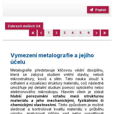
Poptat
Zobrazit dalších 24
1
2
3
4
5
6
Vymezení metalografie a jejího
účelu
Metalografie představuje klíčovou vědní disciplínu,
která se zabývá studiem vnitřní stavby, neboli
mikrostruktury, kovů a slitin. Tato nauka slouží k
odhalení a vizualizaci struktury materiálu, což následně
umožňuje její detailní studium pomocí optického nebo
elektronového mikroskopu. Hlavním cílem je získat
hlubší porozumění vztahu mezi strukturou
materiálu a jeho mechanickými, fyzikálními či
chemickými vlastnostmi
. Tímto způsobem je možné
sledovat a kontrolovat kvalitu materiálu v průběhu
výroby, analyzovat příčiny vad nebo vysvětlovat