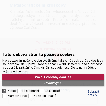
Metalografické mikroskopy
K nejčastějším metodám vyhodnocení připravených
metalografických vzorků patří jejich analýza pomocí
světelných mikroskopů. Proto je naše nabídka
doplněna o základní a inverzní mikroskopy předního
výrobce Carl Zeiss.
Tel.: +420 545 129 462
Email: info@tsisystem.cz
Tato webová stránka používá cookies
K provozování našeho webu využíváme takzvané cookies. Cookies jsou
soubory sloužící k přizpůsobení obsahu webu, k měření jeho funkčnosti
a obecně k zajištění vaší maximální spokojenosti. Dejte nám vědět o
svých preferencích.
Newsletter
Povolit všechny cookies
Povolit výběr
Získejte pravidelný přehled o novinkách, akcích a know-
how v oboru měřicí a laboratorní techniky.
Nutné
Preferenční
Statistické
Zobrazit
detaily
Marketingové
Neklasifikované