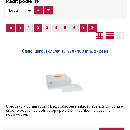
Řadit podle
1
2
3
4
5
6
Čisticí ubrousky LAM 15, 320×400 mm, 2×24 ks
Ubrousky k otírání vzorků bez způsobení mikroškrábanců. Umožňuje
snadno odstranit a setřít stopy po čištění hadříkem s kapalinami
nebo vodou.