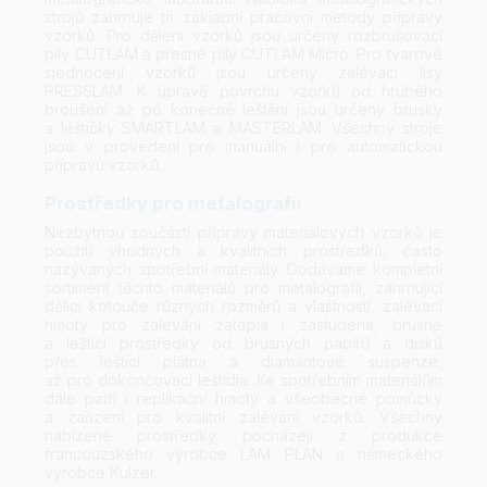
strojů zahrnuje tři základní pracovní metody přípravy
vzorků. Pro dělení vzorků jsou určeny rozbrušovací
pily CUTLAM a přesné pily CUTLAM Micro. Pro tvarové
sjednocení vzorků jsou určeny zalévací lisy
PRESSLAM. K úpravě povrchu vzorků od hrubého
broušení až po konečné leštění jsou určeny brusky
a leštičky SMARTLAM a MASTERLAM. Všechny stroje
jsou v provedení pro manuální i pro automatickou
přípravu vzorků.
Prostředky pro metalografii
Nezbytnou součástí přípravy materiálových vzorků je
použití vhodných a kvalitních prostředků, často
nazývaných spotřební materiály. Dodáváme kompletní
sortiment těchto materiálů pro metalografii, zahrnující
dělicí kotouče různých rozměrů a vlastností, zalévací
hmoty pro zalévání zatepla i zastudena, brusné
a lešticí prostředky od brusných papírů a disků
přes lešticí plátna a diamantové suspenze,
až pro dokončovací leštidla. Ke spotřebním materiálům
dále patří i replikační hmoty a všeobecné pomůcky
a zařízení pro kvalitní zalévání vzorků. Všechny
nabízené prostředky pocházejí z produkce
francouzského výrobce LAM PLAN a německého
výrobce Kulzer.