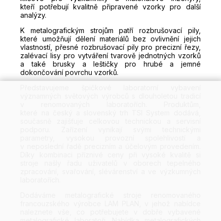
kteří potřebují kvalitně připravené vzorky pro další
analýzy.
K metalografickým strojům patří rozbrušovací pily,
které umožňují dělení materiálů bez ovlivnění jejich
vlastností, přesné rozbrušovací pily pro precizní řezy,
zalévací lisy pro vytváření tvarově jednotných vzorků
a také brusky a leštičky pro hrubé a jemné
dokončování povrchu vzorků.
Představujeme špičkové laboratorní vybavení
významných světových výrobců s dlouholetou tradicí
v renomovaných laboratořích. Produktům,
které na český a slovenský trh TSI System dodává,
současně zajišťuje celkovou technickou a servisní
podporu. Zařízení vynikají svými technickými
parametry, vysokou provozní spolehlivostí a
v neposlední řadě precizním a účelovým provedením.
Díky kombinaci příznivé ceny při vysoké kvalitě si
stroje našly řadu uživatelů v oborech tepelného
zpracování, svařování, slévárenství a ve výzkumných
laboratořích.
Dodáváme metalografické stroje renomovaného
francouzského výrobce LAM PLAN, v jehož nabídce
naleznete vše, co potřebujete v dobře vybavené
metalografické laboratoři. Nabídka metalografických