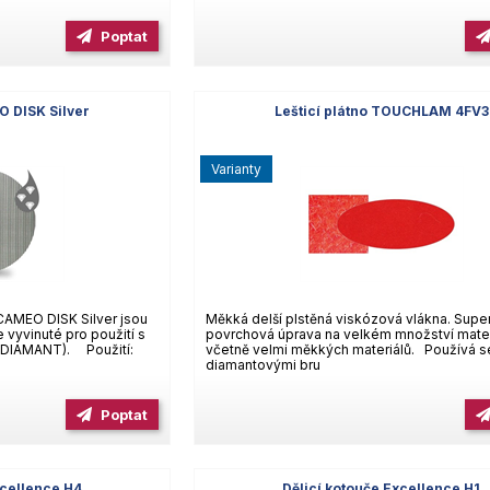
Poptat
O DISK Silver
Lešticí plátno TOUCHLAM 4FV3
varianty
 CAMEO DISK Silver jsou
Měkká delší plstěná viskózová vlákna. Supe
vyvinuté pro použití s
povrchová úprava na velkém množství mater
o DIAMANT). Použití:
včetně velmi měkkých materiálů. Používá s
diamantovými bru
Poptat
xcellence H4
Dělicí kotouče Excellence H1