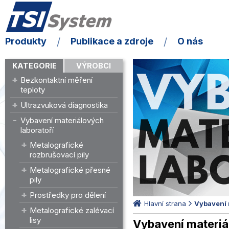
Produkty
Publikace a zdroje
O nás
KATEGORIE
VÝROBCI
Bezkontaktní měření
teploty
Ultrazvuková diagnostika
Vybavení materiálových
laboratoří
Metalografické
rozbrušovací pily
Metalografické přesné
pily
Prostředky pro dělení
Hlavní strana
Vybavení 
Metalografické zalévací
lisy
Vybavení materiá