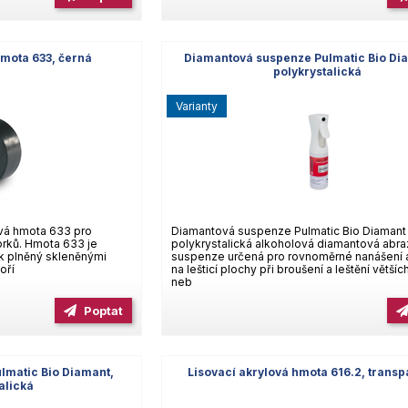
hmota 633, černá
Diamantová suspenze Pulmatic Bio Dia
polykrystalická
varianty
vá hmota 633 pro
Diamantová suspenze Pulmatic Bio Diamant 
orků. Hmota 633 je
polykrystalická alkoholová diamantová abra
k plněný skleněnými
suspenze určená pro rovnoměrné nanášení 
oří
na lešticí plochy při broušení a leštění většíc
neb
Poptat
lmatic Bio Diamant,
Lisovací akrylová hmota 616.2, transp
alická