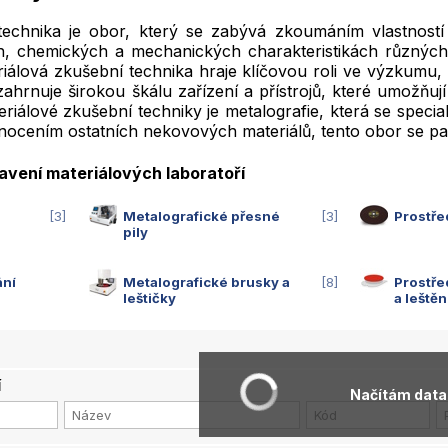
technika je obor, který se zabývá zkoumáním vlastností k
h, chemických a mechanických charakteristikách různých 
iálová zkušební technika hraje klíčovou roli ve výzkumu, 
zahrnuje širokou škálu zařízení a přístrojů, které umožňuj
eriálové zkušební techniky je metalografie, která se speci
nocením ostatních nekovových materiálů, tento obor se pak
avení materiálových laboratoří
3
Metalografické přesné
3
Prostře
pily
ání
Metalografické brusky a
8
Prostře
leštičky
a leštěn
í
Načítám data.