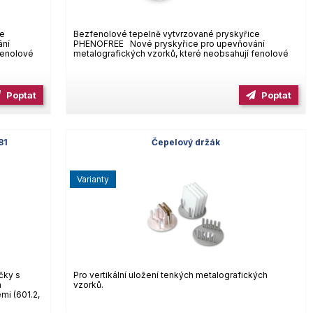
ce
Bezfenolové tepelně vytvrzované pryskyřice
ání
PHENOFREE Nové pryskyřice pro upevňování
fenolové
metalografických vzorků, které neobsahují fenolové
Poptat
Poptat
81
Čepelový držák
varianty
čky s
Pro vertikální uložení tenkých metalografických
m
vzorků.
mi (601.2,