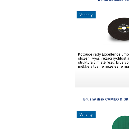
varianty
Kotouče řady Excellence umo
složení, vyšší řezací rychlost 
struktura v místě řezu. brusiv
měkké a tvárné neželezné mate
Brusný disk CAMEO DISK 
varianty