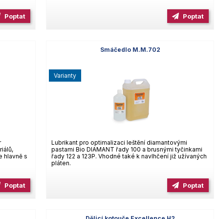
Poptat
Poptat
Smáčedlo M.M.702
varianty
r
Lubrikant pro optimalizaci leštění diamantovými
iálů,
pastami Bio DIAMANT řady 100 a brusnými tyčinkami
e hlavně s
řady 122 a 123P. Vhodné také k navlhčení již užívaných
pláten.
Poptat
Poptat
Dělicí kotouče Excellence H2