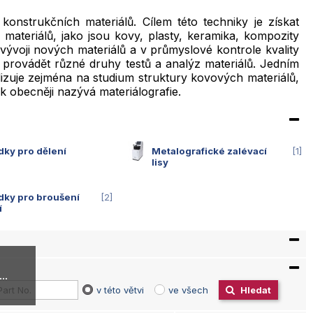
onstrukčních materiálů. Cílem této techniky je získat
materiálů, jako jsou kovy, plasty, keramika, kompozity
vývoji nových materiálů a v průmyslové kontrole kvality
í provádět různé druhy testů a analýz materiálů. Jedním
alizuje zejména na studium struktury kovových materiálů,
 obecněji nazývá materiálografie.
dky pro dělení
Metalografické zalévací
1
lisy
dky pro broušení
2
í
..
v této větvi
ve všech
Hledat