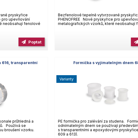
vané pryskyřice
Bezfenolové tepelně vytvrzované pryskyři
 pro upevňování
PHENOFREE Nové pryskyřice pro upevňov
ré neobsahují fenolové
metalografických vzorků, které neobsahují 
Poptat
 616, transparentní
Formička s vyjímatelným dnem 6
varianty
konale průhledná a
PE formička pro zalévání za studena. Formi
lů. Používá se
odnímatelným dnem se používají předevší
u broušení vzorku.
s transparentními a epoxydovými pryskyřice
609 a 613).