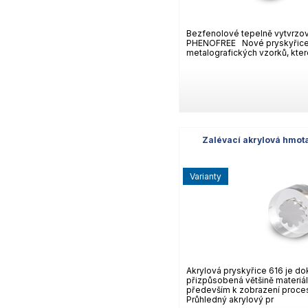
Bezfenolové tepelně vytvrzo
PHENOFREE Nové pryskyřice
metalografických vzorků, kte
Zalévací akrylová hmota
varianty
Akrylová pryskyřice 616 je do
přizpůsobená většině materiá
především k zobrazení proces
Průhledný akrylový pr