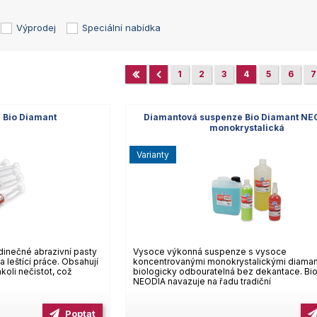
Výprodej
Speciální nabídka
1
2
3
4
5
6
7
 Bio Diamant
Diamantová suspenze Bio Diamant NE
monokrystalická
varianty
inečné abrazivní pasty
Vysoce výkonná suspenze s vysoce
 leštící práce. Obsahují
koncentrovanými monokrystalickými diaman
oli nečistot, což
biologicky odbouratelná bez dekantace. B
NEODIA navazuje na řadu tradiční
Poptat