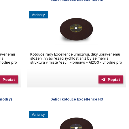
varianty
pravenému
Kotouče řady Excellence umožňují, díky upravenému
ila
složení, vyšší řezací rychlost aniž by se měnila
 vhodné pro
struktura v místě řezu. - brusivo - Al2O3 - vhodné pro
Poptat
Poptat
(modrý)
Dělicí kotouče Excellence H3
varianty