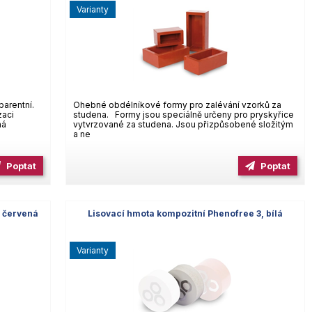
varianty
parentní.
Ohebné obdélníkové formy pro zalévání vzorků za
zaci
studena. Formy jsou speciálně určeny pro pryskyřice
ná
vytvrzované za studena. Jsou přizpůsobené složitým
a ne
Poptat
Poptat
, červená
Lisovací hmota kompozitní Phenofree 3, bílá
varianty