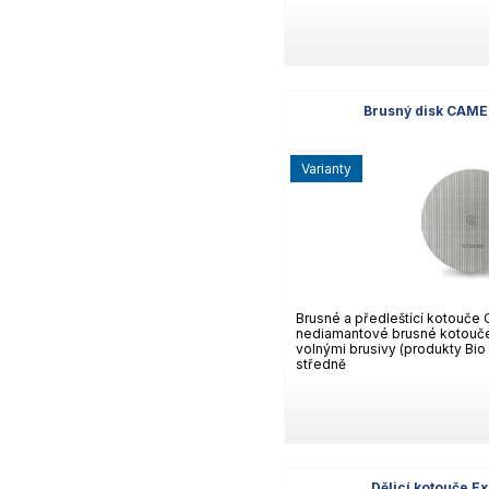
Brusný disk CAME
varianty
Brusné a předleštící kotouče
nediamantové brusné kotouče 
volnými brusivy (produkty Bi
středně
Dělicí kotouče E