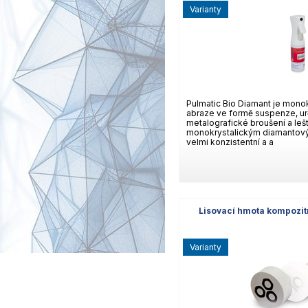
varianty
Pulmatic Bio Diamant je mono
abraze ve formě suspenze, ur
metalografické broušení a lešt
monokrystalickým diamantový
velmi konzistentní a a
Lisovací hmota kompozit
varianty