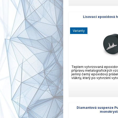
Lisovací epoxidová 
varianty
Teplem vytvrzovaná epoxido
přípravu metalografických vz
jemný černý epoxidový práše
vlákny, který po vytvrzení vytv
Diamantová suspenze Pu
monokryst