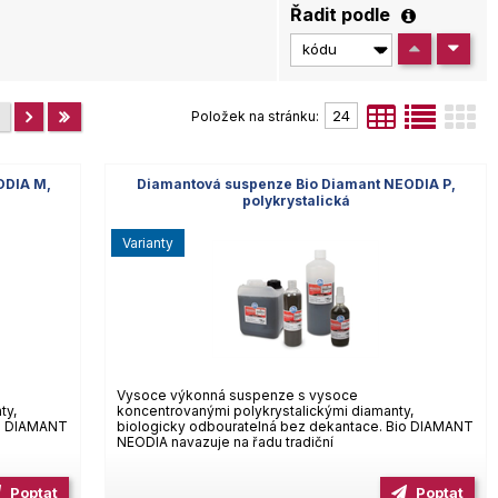
Řadit podle
Položek na stránku:
ODIA M,
Diamantová suspenze Bio Diamant NEODIA P,
polykrystalická
varianty
Vysoce výkonná suspenze s vysoce
ty,
koncentrovanými polykrystalickými diamanty,
io DIAMANT
biologicky odbouratelná bez dekantace. Bio DIAMANT
NEODIA navazuje na řadu tradiční
Poptat
Poptat