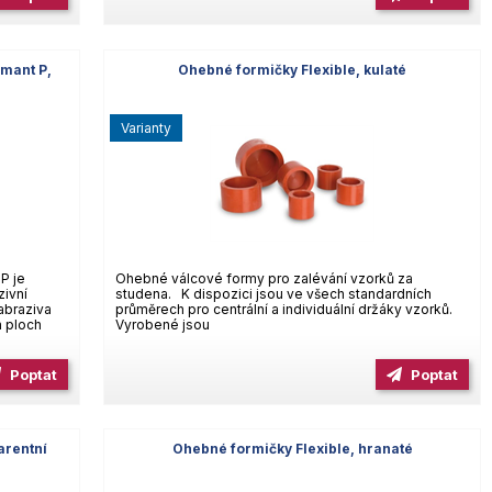
mant P,
Ohebné formičky Flexible, kulaté
varianty
P je
Ohebné válcové formy pro zalévání vzorků za
zivní
studena. K dispozici jsou ve všech standardních
abraziva
průměrech pro centrální a individuální držáky vzorků.
h ploch
Vyrobené jsou
Poptat
Poptat
arentní
Ohebné formičky Flexible, hranaté