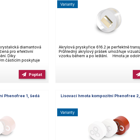
varianty
krystalická diamantová
Akrylová pryskyřice 616.2 je perfektně trans
čená pro efektivní
Průhledný akrylový prášek umožňuje vizuali
ění. Díky
vzorku během a po leštění. Hmota je odol
m částicím poskytuje
Poptat
ní Phenofree 1, šedá
Lisovací hmota kompozitní Phenofree 2
varianty