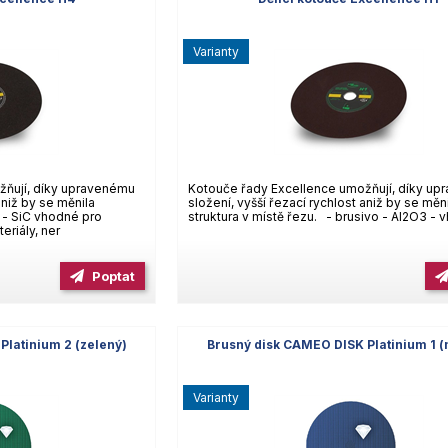
varianty
žňují, díky upravenému
Kotouče řady Excellence umožňují, díky u
aniž by se měnila
složení, vyšší řezací rychlost aniž by se měn
o - SiC vhodné pro
struktura v místě řezu. - brusivo - Al2O3 -
riály, ner
Poptat
Platinium 2 (zelený)
Brusný disk CAMEO DISK Platinium 1 
varianty