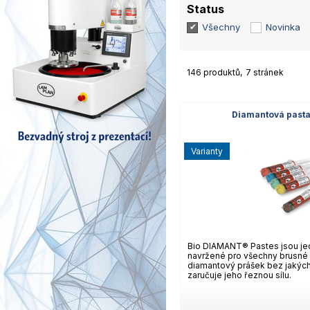
Status
Všechny
Novinka
146 produktů
7 stránek
Diamantová pasta
varianty
Bio DIAMANT® Pastes jsou jed
navržené pro všechny brusné a
diamantový prášek bez jakýchk
zaručuje jeho řeznou sílu.