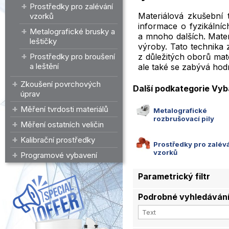
Prostředky pro zalévání
Materiálová zkušební 
vzorků
informace o fyzikálníc
Metalografické brusky a
a mnoho dalších. Mater
leštičky
výroby. Tato technika 
z důležitých oborů mat
Prostředky pro broušení
a leštění
ale také se zabývá hod
Zkoušení povrchových
Další podkategorie Vyb
úprav
Měření tvrdosti materiálů
Metalografické
rozbrušovací pily
Měření ostatních veličin
Kalibrační prostředky
Prostředky pro zalév
vzorků
Programové vybavení
Parametrický filtr
Podrobné vyhledáván