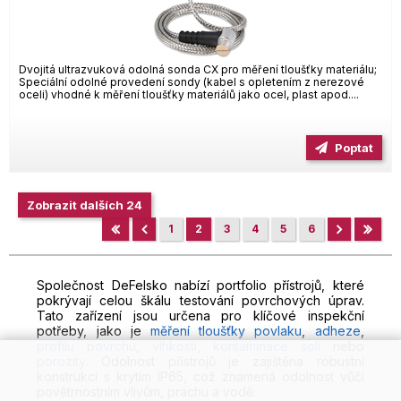
Dvojitá ultrazvuková odolná sonda CX pro měření tloušťky materiálu;
Speciální odolné provedení sondy (kabel s opletením z nerezové
oceli) vhodné k měření tloušťky materiálů jako ocel, plast apod....
Poptat
Zobrazit dalších 24
1
2
3
4
5
6
Společnost DeFelsko nabízí portfolio přístrojů, které
pokrývají celou škálu testování povrchových úprav.
Tato zařízení jsou určena pro klíčové inspekční
potřeby, jako je
měření tloušťky povlaku
,
adheze
,
profilu povrchu
,
vlhkosti
,
kontaminace solí
nebo
porozity
. Odolnost přístrojů je zajištěna robustní
konstrukcí s krytím IP65, což znamená odolnost vůči
povětrnostním vlivům, prachu a vodě.