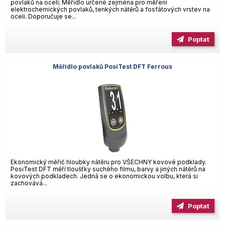
povlaků na oceli; Měřidlo určené zejména pro měření
elektrochemických povlaků, tenkých nátěrů a fosfátových vrstev na
oceli. Doporučuje se...
Poptat
Měřidlo povlaků PosiTest DFT Ferrous
Ekonomický měřič hloubky nátěru pro VŠECHNY kovové podklady.
PosiTest DFT měří tloušťky suchého filmu, barvy a jiných nátěrů na
kovových podkladech. Jedná se o ekonomickou volbu, která si
zachovává...
Poptat