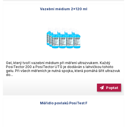
Vazební médium 2x120 ml
Gel, který tvoří vazební médium při měření ultrazvukem. Každý
PosiTector 200 a PosiTector UTG je dodáván s lahvičkou tohoto
gelu. Při všech měřeních je nutná spojka, která pomáhá šířit ultrazvuk
do...
Poptat
Měřidlo povlaků PosiTest F