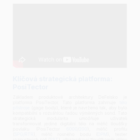
Klíčová strategická platforma:
PosiTector
Základem produktové architektury DeFelsko je
platforma PosiTector. Tato platforma zahrnuje
tělo
přístroje
(gage body), které je navrženo tak, aby bylo
kompatibilní s rozsáhlou řadou výměnných sond. Tato
strategická modularita umožňuje uživateli
transformovat jediné digitální tělo na měřič tloušťky
povlaku (PosiTector
6000
/
200
), měřič profilu
(
SPG/RTR
), měřič rosného bodu (
DPM
), tester
rozpustných solí (
SST
), ultrazvukový tloušťkoměr stěny