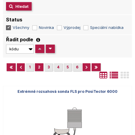
Hledat
Status
Všechny
Novinka
Výprodej
Speciální nabídka
Řadit podle
1
2
3
4
5
6
Extrémně rozsahová sonda FLS pro PosiTector 6000