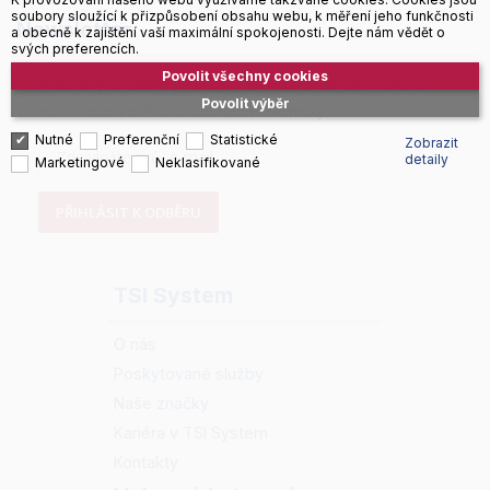
soubory sloužící k přizpůsobení obsahu webu, k měření jeho funkčnosti
Newsletter
a obecně k zajištění vaší maximální spokojenosti. Dejte nám vědět o
svých preferencích.
Povolit všechny cookies
Získejte pravidelný přehled o novinkách, akcích a know-
Povolit výběr
how v oboru měřicí a laboratorní techniky.
Nutné
Preferenční
Statistické
Zobrazit
detaily
Marketingové
Neklasifikované
PŘIHLÁSIT K ODBĚRU
TSI System
O nás
Poskytované služby
Naše značky
Kariéra v TSI System
Kontakty