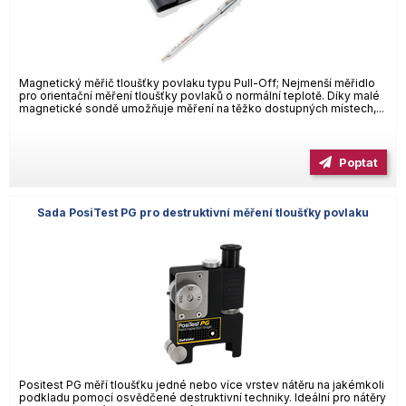
Magnetický měřič tloušťky povlaku typu Pull-Off; Nejmenší měřidlo
pro orientační měření tloušťky povlaků o normální teplotě. Díky malé
magnetické sondě umožňuje měření na těžko dostupných místech,...
Poptat
Sada PosiTest PG pro destruktivní měření tloušťky povlaku
Positest PG měří tloušťku jedné nebo více vrstev nátěru na jakémkoli
podkladu pomocí osvědčené destruktivní techniky. Ideální pro nátěry