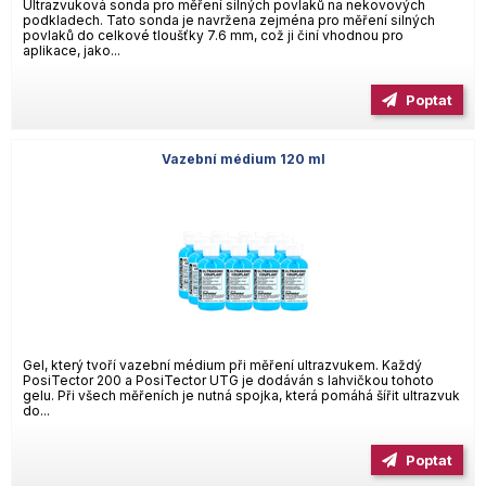
Ultrazvuková sonda pro měření silných povlaků na nekovových
podkladech. Tato sonda je navržena zejména pro měření silných
povlaků do celkové tloušťky 7.6 mm, což ji činí vhodnou pro
aplikace, jako...
Poptat
Vazební médium 120 ml
Gel, který tvoří vazební médium při měření ultrazvukem. Každý
PosiTector 200 a PosiTector UTG je dodáván s lahvičkou tohoto
gelu. Při všech měřeních je nutná spojka, která pomáhá šířit ultrazvuk
do...
Poptat