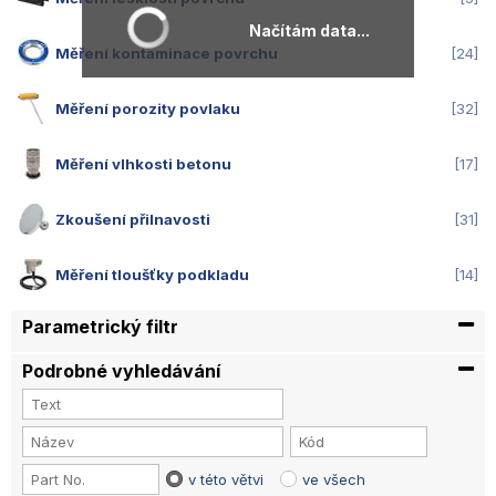
Načítám data...
Měření kontaminace povrchu
24
Měření porozity povlaku
32
Měření vlhkosti betonu
17
Zkoušení přilnavosti
31
Měření tloušťky podkladu
14
Parametrický filtr
Podrobné vyhledávání
v této větvi
ve všech