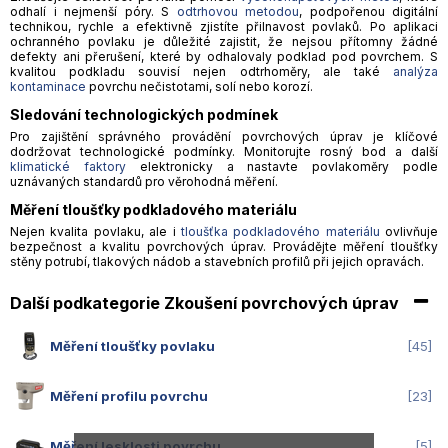
odhalí i nejmenší póry. S
odtrhovou metodou
, podpořenou digitální
technikou, rychle a efektivně zjistíte přilnavost povlaků. Po aplikaci
ochranného povlaku je důležité zajistit, že nejsou přítomny žádné
defekty ani přerušení, které by odhalovaly podklad pod povrchem. S
kvalitou podkladu souvisí nejen odtrhoměry, ale také
analýza
kontaminace
povrchu nečistotami, solí nebo korozí.
Sledování technologických podmínek
Pro zajištění správného provádění povrchových úprav je klíčové
dodržovat technologické podmínky. Monitorujte rosný bod a další
klimatické faktory
elektronicky a nastavte povlakoměry podle
uznávaných standardů pro věrohodná měření.
Měření tloušťky podkladového materiálu
Nejen kvalita povlaku, ale i
tloušťka podkladového materiálu
ovlivňuje
bezpečnost a kvalitu povrchových úprav. Provádějte měření tloušťky
stěny potrubí, tlakových nádob a stavebních profilů při jejich opravách.
Další podkategorie Zkoušení povrchových úprav
Měření tloušťky povlaku
45
Měření profilu povrchu
23
Měření lesklosti povrchu
5