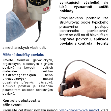
vynikajících výsledků
, ale
také
významně snížit
náklady
.
Produktového portfolio lze
strukturovat podle typického
pracovního postupu
ochranného povlakování,
které se dělí na tři hlavní fáze:
příprava povrchu
,
aplikace
povlaku
a
kontrola integrity
a mechanických vlastností.
Měření tloušťky povlaku
Změřte tloušťku galvanických,
organických, plastových a jiných
povlaků na kovech i dalších
materiálech. S využitím
elektromagnetických
nebo
ultrazvukových
metod
dosáhnete přesných výsledků.
Tloušťka povlaku je zásadním
parametrem aplikace ochranných
povlaků.
Kontrola celistvosti a
přilnavosti
Zkoušejte celistvost povlaků pomocí
vysokonapěťových metod
, které