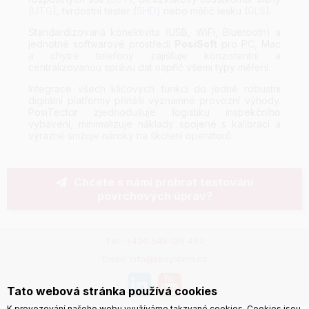
(
UTG
), tvrdostní tester (
SHD
) nebo měřič lesku (
GLS
).
Standardizovaná konektivita (USB, WiFi, Bluetooth) a
jednotné softwarové prostředí
PosiSoft
pro PC, Mac
a chytré telefony zajišťuje konzistentní a
centralizovanou správu dat napříč všemi typy měření.
Integrace všech klíčových funkcí do jedné robustní
digitální platformy přináší významné provozní výhody.
PosiTector zjednodušuje logistiku inspekčního
vybavení, minimalizuje náklady spojené s kalibrací a
výrazně snižuje nároky na školení operátorů.
Chcete s námi probrat testování
povrchových úprav?
Tel.: +420 545 129 462
Email: info@tsisystem.cz
Tato webová stránka používá cookies
K provozování našeho webu využíváme takzvané cookies. Cookies jsou